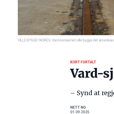
VILLE BYGGE I NOREG: Vard-konsernet ville bygge det amerikanske
KORT FORTALT
Vard-sj
– Synd at reg
NETT NO
01.09.2025