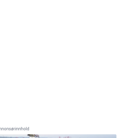
nnonsørinnhold