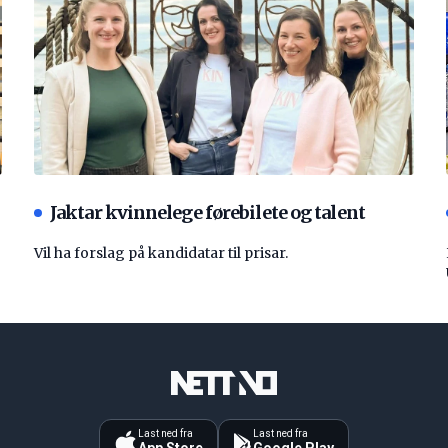
Jaktar kvinnelege førebilete og talent
Vil ha forslag på kandidatar til prisar.
Last ned fra
Last ned fra