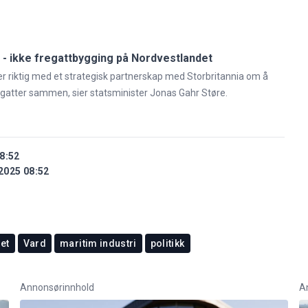
k - ikke fregattbygging på Nordvestlandet
 er riktig med et strategisk partnerskap med Storbritannia om å
fregatter sammen, sier statsminister Jonas Gahr Støre.
8:52
2025 08:52
et
Vard
maritim industri
politikk
Annonsørinnhold
A