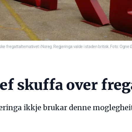
 fregattalternativet i Noreg. Regjeringa valde i staden britisk. Foto: Ogn
ef skuffa over fre
jeringa ikkje brukar denne mogleghei