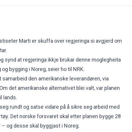
stiseter Marti er skuffa over regjeringa si avgjerd om
tar
.
 og synd at regjeringa ikkje brukar denne moglegheita
g og bygging i Noreg, seier ho til
NRK
.
it samarbeid den amerikanske leverandøren, via
. Om det amerikanske alternativet blei valt, var planen
il lands.
u seg rundt og satse vidare på å sikre seg arbeid med
rtøy. Det norske forsvaret skal etter planen bygge 28
kar – og desse skal byggjast i Noreg.