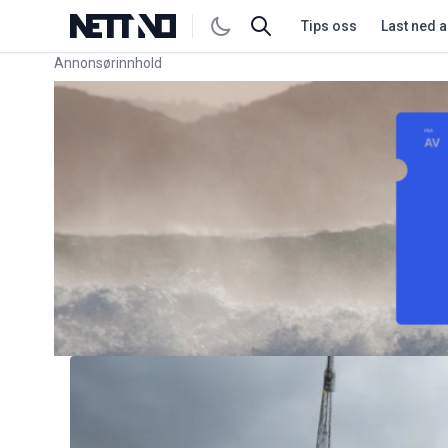
Tips oss
Last ned 
Annonsørinnhold
Link for annonse