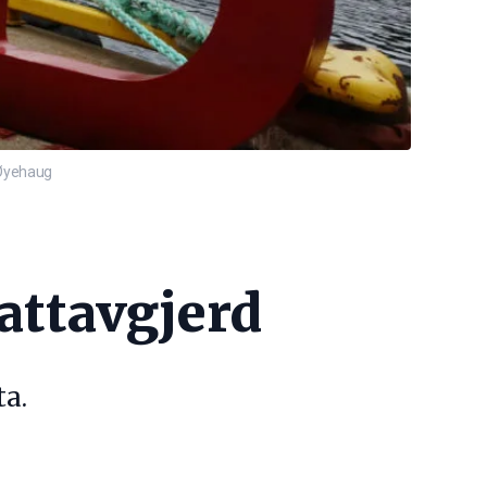
e Øyehaug
gattavgjerd
ta.