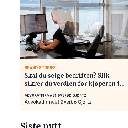
BRAND STORIES
Skal du selge bedriften? Slik
sikrer du verdien før kjøperen tar
kontakt
ADVOKATFIRMAET ØVERBØ GJØRTZ
Advokatfirmaet Øverbø Gjørtz
Siste nytt