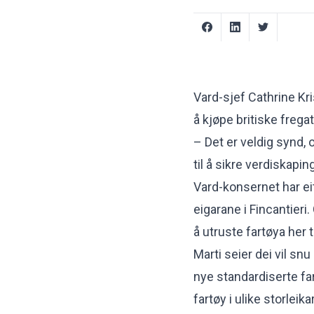
Vard-sjef Cathrine Kri
å
kjøpe britiske fregat
– Det er veldig synd,
til å sikre verdiskapin
Vard-konsernet har e
eigarane i Fincantieri
å utruste fartøya her t
Marti seier dei vil sn
nye standardiserte fa
fartøy i ulike storlei