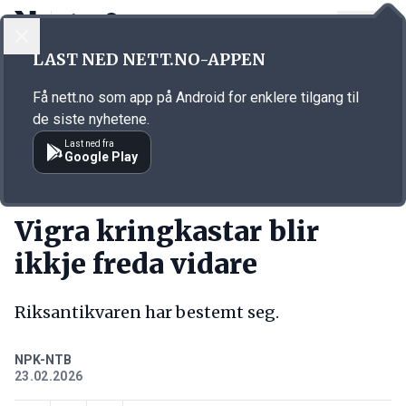
LOGG INN
MENY
Annonsørinnhold
LAST NED NETT.NO-APPEN
Link for annonse
Få nett.no som app på Android for enklere tilgang til
de siste nyhetene.
Last ned fra
Google Play
KORT FORTALT
Vigra kringkastar blir
ikkje freda vidare
Riksantikvaren har bestemt seg.
NPK-NTB
23.02.2026