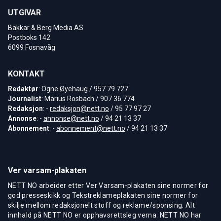
UTGIVAR
Bakkar & Berg Media AS
Postboks 142
6099 Fosnavåg
KONTAKT
Redaktør
: Ogne Øyehaug / 957 79 727
Journalist
: Marius Rosbach / 907 36 774
Redaksjon
: -
redaksjon@nett.no
/ 95 77 97 27
Annonse
: -
annonse@nett.no
/ 94 21 13 37
Abonnement
: -
abonnement@nett.no
/ 94 21 13 37
Ver varsam-plakaten
NETT NO arbeider etter Ver Varsam-plakaten sine normer for
god presseskikk og Tekstreklameplakaten sine normer for
skilje mellom redaksjonelt stoff og reklame/sponsing. Alt
innhald på NETT NO er opphavsrettsleg verna. NETT NO har