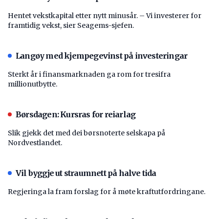
Hentet vekstkapital etter nytt minusår. – Vi investerer for
framtidig vekst, sier Seagems-sjefen.
Langøy med kjempegevinst på investeringar
Sterkt år i finansmarknaden ga rom for tresifra
millionutbytte.
Børsdagen: Kursras for reiarlag
Slik gjekk det med dei børsnoterte selskapa på
Nordvestlandet.
Vil byggje ut straumnett på halve tida
Regjeringa la fram forslag for å møte kraftutfordringane.