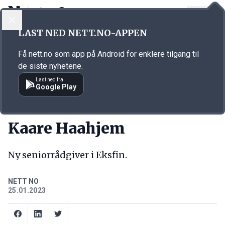
LOGG INN
MENY
Annonsørinnhold
LAST NED NETT.NO-APPEN
Link for annonse
Få nett.no som app på Android for enklere tilgang til
de siste nyhetene.
Last ned fra
Google Play
NY JOBB
Kaare Haahjem
Ny seniorrådgiver i Eksfin.
NETT NO
25.01.2023