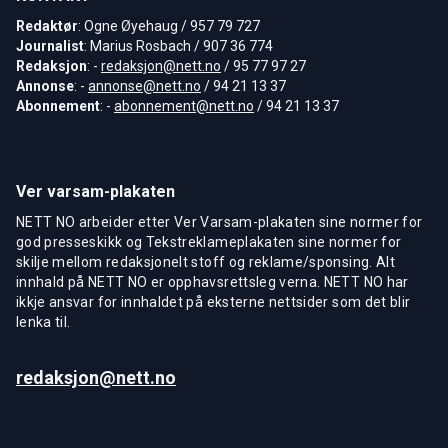
Redaktør
: Ogne Øyehaug / 957 79 727
Journalist
: Marius Rosbach / 907 36 774
Redaksjon
: -
redaksjon@nett.no
/ 95 77 97 27
Annonse
: -
annonse@nett.no
/ 94 21 13 37
Abonnement
: -
abonnement@nett.no
/ 94 21 13 37
Ver varsam-plakaten
NETT NO arbeider etter Ver Varsam-plakaten sine normer for
god presseskikk og Tekstreklameplakaten sine normer for
skilje mellom redaksjonelt stoff og reklame/sponsing. Alt
innhald på NETT NO er opphavsrettsleg verna. NETT NO har
ikkje ansvar for innhaldet på eksterne nettsider som det blir
lenka til.
redaksjon@nett.no