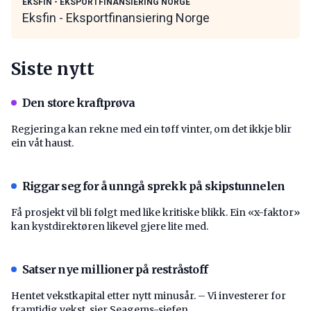
EKSFIN - EKSPORTFINANSIERING NORGE
Eksfin - Eksportfinansiering Norge
Siste nytt
Den store kraftprøva
Regjeringa kan rekne med ein tøff vinter, om det ikkje blir
ein våt haust.
Riggar seg for å unngå sprekk på skipstunnelen
Få prosjekt vil bli følgt med like kritiske blikk. Ein «x-faktor»
kan kystdirektøren likevel gjere lite med.
Satser nye millioner på restråstoff
Hentet vekstkapital etter nytt minusår. – Vi investerer for
framtidig vekst, sier Seagems-sjefen.