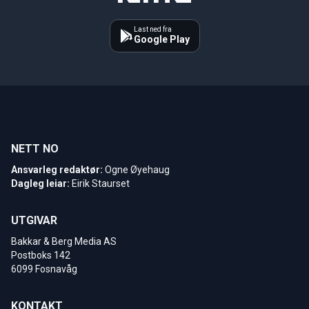
Last ned fra
Google Play
NETT NO
Ansvarleg redaktør:
Ogne Øyehaug
Dagleg leiar:
Eirik Staurset
UTGIVAR
Bakkar & Berg Media AS
Postboks 142
6099 Fosnavåg
KONTAKT