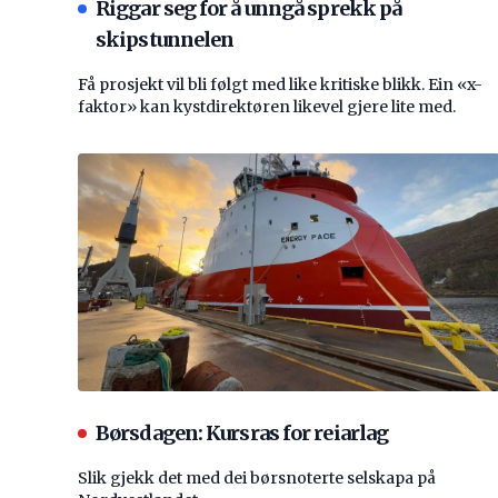
Riggar seg for å unngå sprekk på
skipstunnelen
Få prosjekt vil bli følgt med like kritiske blikk. Ein «x-
faktor» kan kystdirektøren likevel gjere lite med.
Børsdagen: Kursras for reiarlag
Slik gjekk det med dei børsnoterte selskapa på