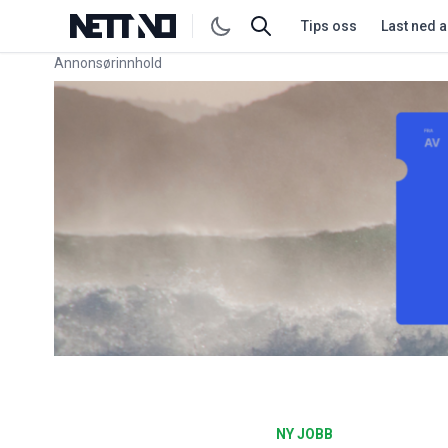
Tips oss
Last ned 
Annonsørinnhold
Link for annonse
NY JOBB