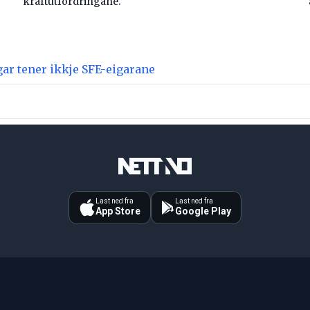
kraftutfordringane.
ar tener ikkje SFE-eigarane
Last ned fra
Last ned fra
App Store
Google Play