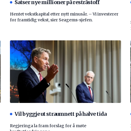
Satser nye millioner på restråstoff
Hentet vekstkapital etter nytt minusår. – Vi investerer
for framtidig vekst, sier Seagems-sjefen.
Vil byggje ut straumnett på halve tida
Regjeringa la fram forslag for å møte