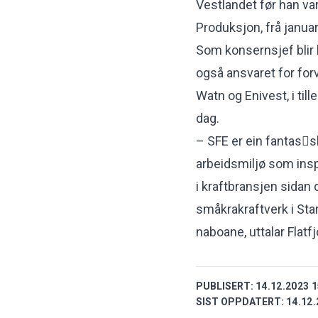
Vestlandet før han var
Produksjon, frå januar 
Som konsernsjef blir h
også ansvaret for forv
Watn og Enivest, i til
dag.
– SFE er ein fantas􀆟
arbeidsmiljø som insp
i kraftbransjen sidan
småkrakraftverk i Sta
naboane, uttalar Flatfj
PUBLISERT:
14.12.2023 1
SIST OPPDATERT:
14.12.