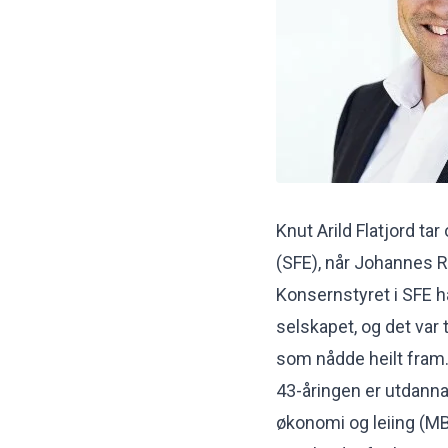
Knut Arild Flatjord t
(SFE), når Johannes R
Konsernstyret i SFE h
selskapet, og det var t
som nådde heilt fram
43-åringen er utdann
økonomi og leiing (MB