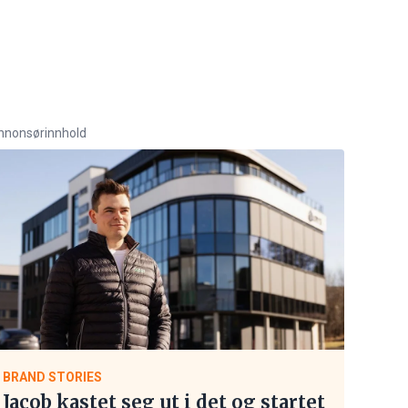
nnonsørinnhold
BRAND STORIES
Jacob kastet seg ut i det og startet