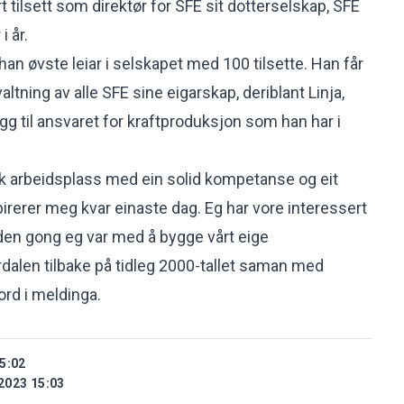
t tilsett som direktør for SFE sit dotterselskap, SFE
i år.
an øvste leiar i selskapet med 100 tilsette. Han får
altning av alle SFE sine eigarskap, deriblant Linja,
legg til ansvaret for kraftproduksjon som han har i
sk arbeidsplass med ein solid kompetanse og eit
irerer meg kvar einaste dag. Eg har vore interessert
 den gong eg var med å bygge vårt eige
rdalen tilbake på tidleg 2000-tallet saman med
ord i meldinga.
5:02
2023 15:03