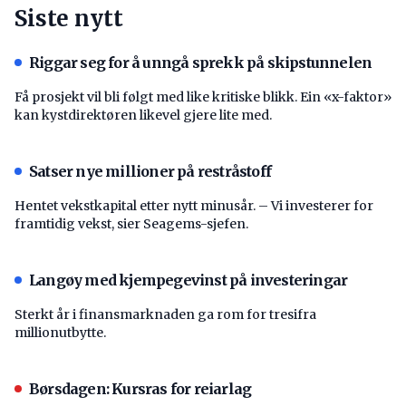
Siste nytt
Riggar seg for å unngå sprekk på skipstunnelen
Få prosjekt vil bli følgt med like kritiske blikk. Ein «x-faktor»
kan kystdirektøren likevel gjere lite med.
Satser nye millioner på restråstoff
Hentet vekstkapital etter nytt minusår. – Vi investerer for
framtidig vekst, sier Seagems-sjefen.
Langøy med kjempegevinst på investeringar
Sterkt år i finansmarknaden ga rom for tresifra
millionutbytte.
Børsdagen: Kursras for reiarlag