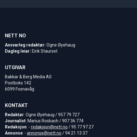
NETT NO
Ansvarleg redaktør:
Ogne Øyehaug
Dagleg leiar:
Eirik Staurset
UTGIVAR
Bakkar & Berg Media AS
Postboks 142
6099 Fosnavåg
KONTAKT
Redaktør
: Ogne Øyehaug / 957 79 727
Journalist
: Marius Rosbach / 907 36 774
Redaksjon
: -
redaksjon@nett.no
/ 95 77 97 27
Annonse
: -
annonse@nett.no
/ 94 21 13 37