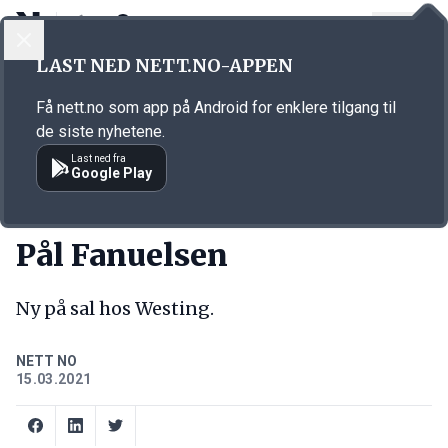
LOGG INN
MENY
Annonsørinnhold
LAST NED NETT.NO-APPEN
Link for annonse
Få nett.no som app på Android for enklere tilgang til
de siste nyhetene.
Last ned fra
Google Play
NY JOBB
Pål Fanuelsen
Ny på sal hos Westing.
NETT NO
15.03.2021