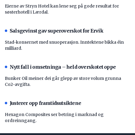
Eierne av Stryn Hotel kan lene seg på gode resultat for
søsterhotell i Lærdal.
Salsgevinst gav superoverskot for Ervik
Stad-konsernet med snuoperasjon. Inntektene bikka éin
milliard.
Nytt fall i omsetninga – held overskotet oppe
Bunker Oil meiner dei går glepp av store volum grunna
Co2-avgifta.
Justerer opp framtidsutsiktene
Hexagon Composites ser betring i marknad og
ordreinngang.