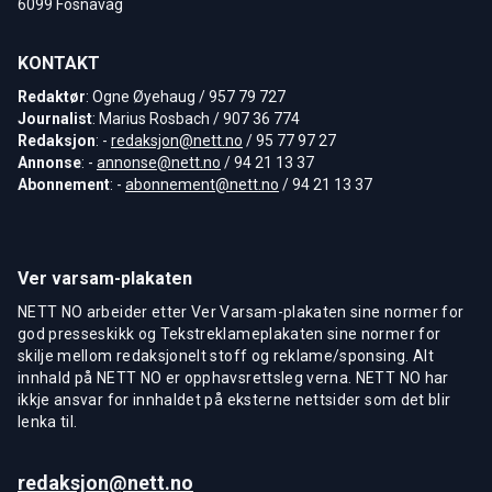
6099 Fosnavåg
KONTAKT
Redaktør
: Ogne Øyehaug / 957 79 727
Journalist
: Marius Rosbach / 907 36 774
Redaksjon
: -
redaksjon@nett.no
/ 95 77 97 27
Annonse
: -
annonse@nett.no
/ 94 21 13 37
Abonnement
: -
abonnement@nett.no
/ 94 21 13 37
Ver varsam-plakaten
NETT NO arbeider etter Ver Varsam-plakaten sine normer for
god presseskikk og Tekstreklameplakaten sine normer for
skilje mellom redaksjonelt stoff og reklame/sponsing. Alt
innhald på NETT NO er opphavsrettsleg verna. NETT NO har
ikkje ansvar for innhaldet på eksterne nettsider som det blir
lenka til.
redaksjon@nett.no