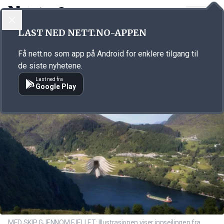
LOGG INN
MENY
Annonsørinnhold
LAST NED NETT.NO-APPEN
Link for annonse
Få nett.no som app på Android for enklere tilgang til
de siste nyhetene.
Last ned fra
Google Play
MED SKIP GJENNOM FJELLET: Illustrasjonen viser innseilingen fra