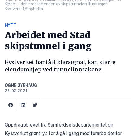
Kjøde − i den nordlige enden av skipstunnelen. Illustrasjon:
Kystverket/Snøhetta
NYTT
Arbeidet med Stad
skipstunnel i gang
Kystverket har fått klarsignal, kan starte
eiendomkjøp ved tunnelinntakene.
OGNE ØYEHAUG
22.02.2021
Oppdragsbrevet fra Samferdselsdepartementet gir
Kystverket grønt lys for å gå i gang med forarbeidet for