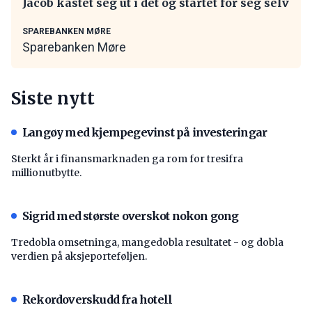
Jacob kastet seg ut i det og startet for seg selv
SPAREBANKEN MØRE
Sparebanken Møre
Siste nytt
Langøy med kjempegevinst på investeringar
Sterkt år i finansmarknaden ga rom for tresifra
millionutbytte.
Sigrid med største overskot nokon gong
Tredobla omsetninga, mangedobla resultatet - og dobla
verdien på aksjeporteføljen.
Rekordoverskudd fra hotell