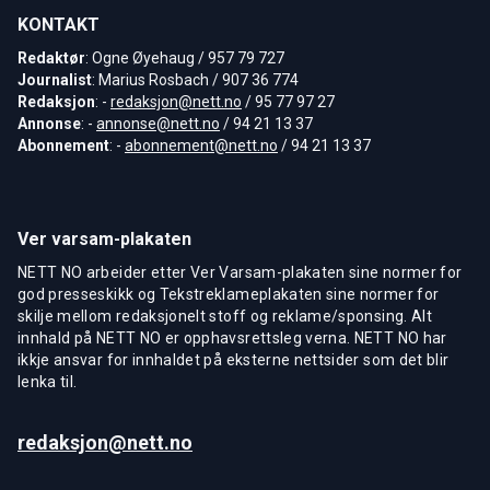
KONTAKT
Redaktør
: Ogne Øyehaug / 957 79 727
Journalist
: Marius Rosbach / 907 36 774
Redaksjon
: -
redaksjon@nett.no
/ 95 77 97 27
Annonse
: -
annonse@nett.no
/ 94 21 13 37
Abonnement
: -
abonnement@nett.no
/ 94 21 13 37
Ver varsam-plakaten
NETT NO arbeider etter Ver Varsam-plakaten sine normer for
god presseskikk og Tekstreklameplakaten sine normer for
skilje mellom redaksjonelt stoff og reklame/sponsing. Alt
innhald på NETT NO er opphavsrettsleg verna. NETT NO har
ikkje ansvar for innhaldet på eksterne nettsider som det blir
lenka til.
redaksjon@nett.no