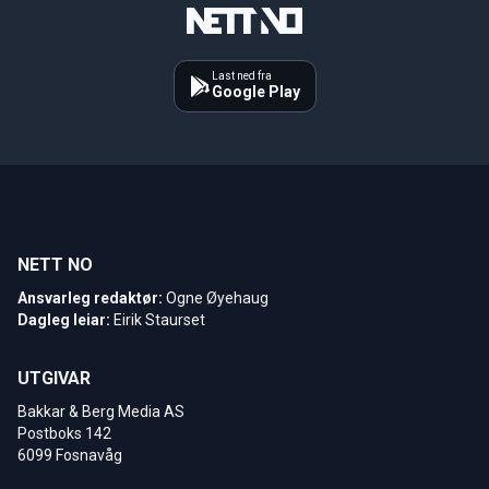
Last ned fra
Google Play
NETT NO
Ansvarleg redaktør:
Ogne Øyehaug
Dagleg leiar:
Eirik Staurset
UTGIVAR
Bakkar & Berg Media AS
Postboks 142
6099 Fosnavåg