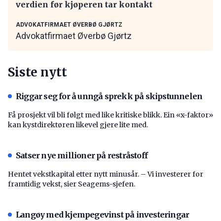
verdien før kjøperen tar kontakt
ADVOKATFIRMAET ØVERBØ GJØRTZ
Advokatfirmaet Øverbø Gjørtz
Siste nytt
Riggar seg for å unngå sprekk på skipstunnelen
Få prosjekt vil bli følgt med like kritiske blikk. Ein «x-faktor»
kan kystdirektøren likevel gjere lite med.
Satser nye millioner på restråstoff
Hentet vekstkapital etter nytt minusår. – Vi investerer for
framtidig vekst, sier Seagems-sjefen.
Langøy med kjempegevinst på investeringar