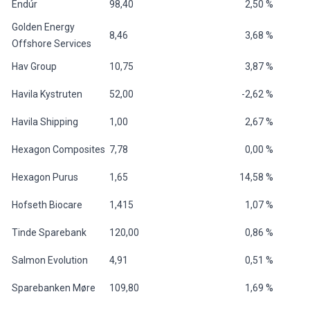
Endúr
98,40
2,50 %
Golden Energy
8,46
3,68 %
Offshore Services
Hav Group
10,75
3,87 %
Havila Kystruten
52,00
-2,62 %
Havila Shipping
1,00
2,67 %
Hexagon Composites
7,78
0,00 %
Hexagon Purus
1,65
14,58 %
Hofseth Biocare
1,415
1,07 %
Tinde Sparebank
120,00
0,86 %
Salmon Evolution
4,91
0,51 %
Sparebanken Møre
109,80
1,69 %