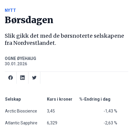
NYTT
Børsdagen
Slik gikk det med de børsnoterte selskapene
fra Nordvestlandet.
OGNE ØYEHAUG
30.01.2026
Selskap
Kurs i kroner
%-Endring i dag
Arctic Bioscience
3,45
-1,43 %
Atlantic Sapphire
6,329
-2,63 %