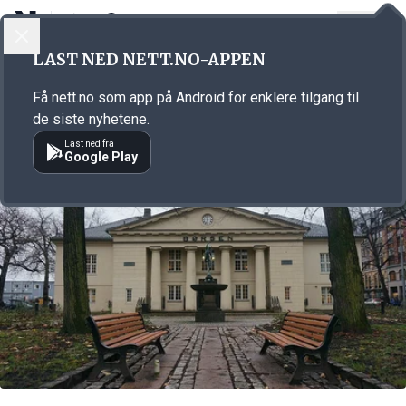
LOGG INN
MENY
Annonsørinnhold
LAST NED NETT.NO-APPEN
Link for annonse
Få nett.no som app på Android for enklere tilgang til
de siste nyhetene.
Last ned fra
Google Play