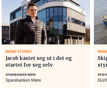
BRAND STORIES
BRAN
Jacob kastet seg ut i det og
Ski
startet for seg selv
sty
mar
SPAREBANKEN MØRE
EKSFI
Sparebanken Møre
Eksf