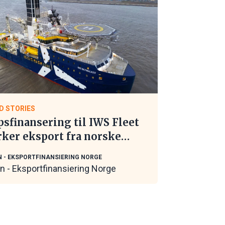
D STORIES
psfinansering til IWS Fleet
rker eksport fra norske
itime leverandører
N - EKSPORTFINANSIERING NORGE
in - Eksportfinansiering Norge