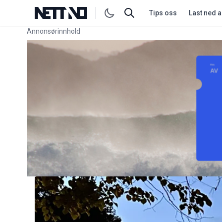
Tips oss
Last ned 
Annonsørinnhold
Link for annonse