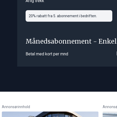
Årlig trekk
20% rabatt fra 5. abonnement i bedriften.
Månedsabonnement - Enkel
Betal med kort per mnd
Annonsørinnhold
Annonsø