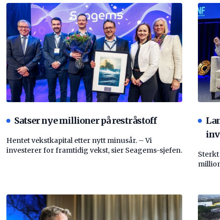
Satser nye millioner på restråstoff
La
inv
Hentet vekstkapital etter nytt minusår. – Vi
investerer for framtidig vekst, sier Seagems-sjefen.
Sterkt
millio