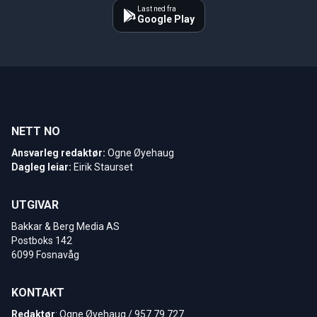
Last ned fra
Google Play
NETT NO
Ansvarleg redaktør:
Ogne Øyehaug
Dagleg leiar:
Eirik Staurset
UTGIVAR
Bakkar & Berg Media AS
Postboks 142
6099 Fosnavåg
KONTAKT
Redaktør
: Ogne Øyehaug / 957 79 727