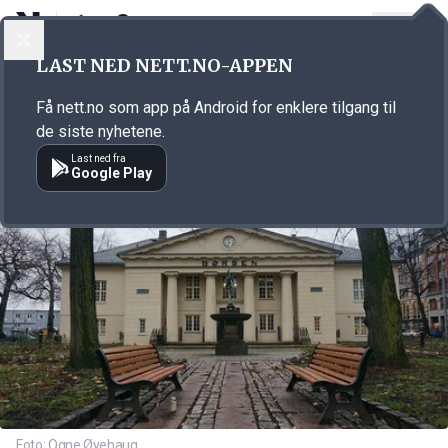
LOGG INN
MENY
Annonsørinnhold
LAST NED NETT.NO-APPEN
Link for annonse
Få nett.no som app på Android for enklere tilgang til
de siste nyhetene.
Last ned fra
Google Play
Foto: Ogne Øyehaug