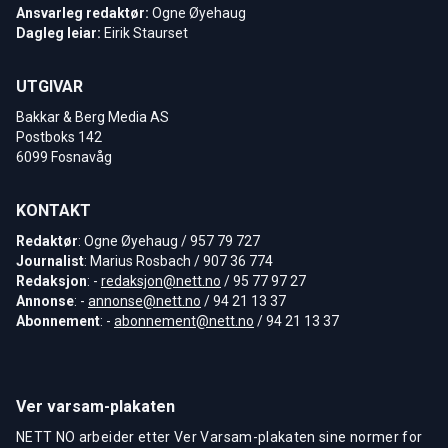
Ansvarleg redaktør:
Ogne Øyehaug
Dagleg leiar:
Eirik Staurset
UTGIVAR
Bakkar & Berg Media AS
Postboks 142
6099 Fosnavåg
KONTAKT
Redaktør
: Ogne Øyehaug / 957 79 727
Journalist
: Marius Rosbach / 907 36 774
Redaksjon
: -
redaksjon@nett.no
/ 95 77 97 27
Annonse
: -
annonse@nett.no
/ 94 21 13 37
Abonnement
: -
abonnement@nett.no
/ 94 21 13 37
Ver varsam-plakaten
NETT NO arbeider etter Ver Varsam-plakaten sine normer for