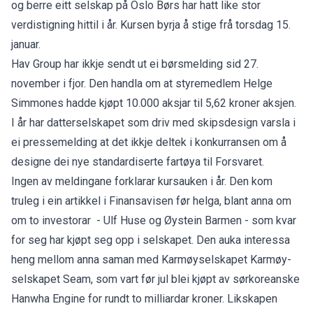
og berre eitt selskap på Oslo Børs har hatt like stor
verdistigning hittil i år. Kursen byrja å stige frå torsdag 15.
januar.
Hav Group har ikkje sendt ut ei børsmelding sid 27.
november i fjor. Den handla om at styremedlem Helge
Simmones hadde kjøpt 10.000 aksjar til 5,62 kroner aksjen.
I år har datterselskapet som driv med skipsdesign varsla i
ei pressemelding at det ikkje deltek i konkurransen om å
designe dei nye standardiserte fartøya til Forsvaret.
Ingen av meldingane forklarar kursauken i år. Den kom
truleg i
ein artikkel i Finansavisen
før helga, blant anna om
om to investorar - Ulf Huse og Øystein Barmen - som kvar
for seg har kjøpt seg opp i selskapet. Den auka interessa
heng mellom anna saman med Karmøyselskapet Karmøy-
selskapet Seam, som vart før jul blei kjøpt av sørkoreanske
Hanwha Engine for rundt to milliardar kroner. Likskapen