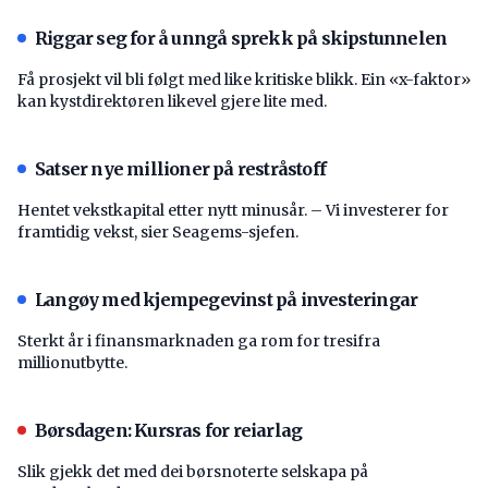
Riggar seg for å unngå sprekk på skipstunnelen
Få prosjekt vil bli følgt med like kritiske blikk. Ein «x-faktor»
kan kystdirektøren likevel gjere lite med.
Satser nye millioner på restråstoff
Hentet vekstkapital etter nytt minusår. – Vi investerer for
framtidig vekst, sier Seagems-sjefen.
Langøy med kjempegevinst på investeringar
Sterkt år i finansmarknaden ga rom for tresifra
millionutbytte.
Børsdagen: Kursras for reiarlag
Slik gjekk det med dei børsnoterte selskapa på