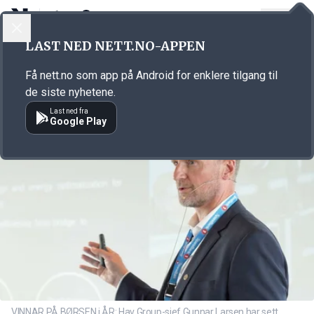
LOGG INN
MENY
Annonsørinnhold
LAST NED NETT.NO-APPEN
Link for annonse
Få nett.no som app på Android for enklere tilgang til
de siste nyhetene.
Last ned fra
Google Play
VINNAR PÅ BØRSEN i ÅR: Hav Group-sjef Gunnar Larsen har sett