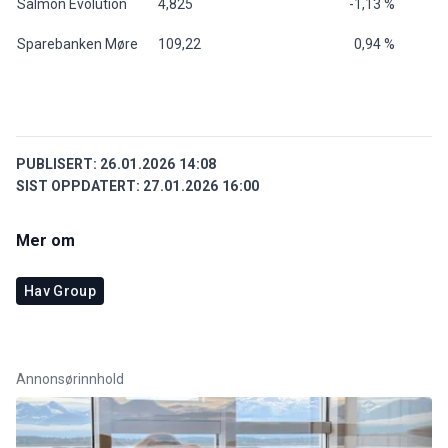
Salmon Evolution
4,825
-1,13 %
Sparebanken Møre
109,22
0,94 %
PUBLISERT:
26.01.2026 14:08
SIST OPPDATERT:
27.01.2026 16:00
Mer om
Hav Group
Annonsørinnhold