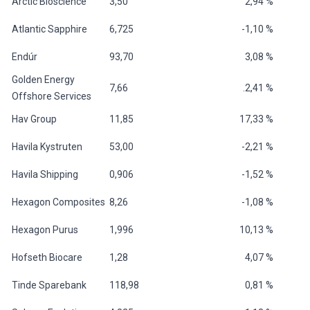
Arctic Bioscience
3,50
2,94 %
Atlantic Sapphire
6,725
-1,10 %
Endúr
93,70
3,08 %
Golden Energy
7,66
.2,41 %
Offshore Services
Hav Group
11,85
17,33 %
Havila Kystruten
53,00
-2,21 %
Havila Shipping
0,906
-1,52 %
Hexagon Composites
8,26
-1,08 %
Hexagon Purus
1,996
10,13 %
Hofseth Biocare
1,28
4,07 %
Tinde Sparebank
118,98
0,81 %