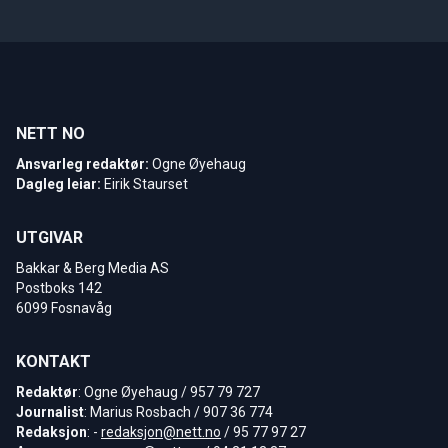
NETT NO
Ansvarleg redaktør:
Ogne Øyehaug
Dagleg leiar:
Eirik Staurset
UTGIVAR
Bakkar & Berg Media AS
Postboks 142
6099 Fosnavåg
KONTAKT
Redaktør
: Ogne Øyehaug / 957 79 727
Journalist
: Marius Rosbach / 907 36 774
Redaksjon
: -
redaksjon@nett.no
/ 95 77 97 27