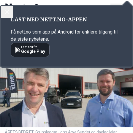
LOGG INN
MENY
Annonsørinnhold
LAST NED NETT.NO-APPEN
Link for annonse
Få nett.no som app på Android for enklere tilgang til
de siste nyhetene.
Last ned fra
Google Play
ÅRETS BEDRIFT: Grunnleggar John Arve Sundet og dagleg leiar