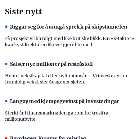
Siste nytt
Riggar seg for å unngå sprekk på skipstunnelen
Få prosjekt vil bli følgt med like kritiske blikk. Ein «x-faktor»
kan kystdirektøren likevel gjere lite med.
Satser nye millioner på restråstoff
Hentet vekstkapital etter nytt minusår. – Vi investerer for
framtidig vekst, sier Seagems-sjefen.
Langøy med kjempegevinst på investeringar
Sterkt år i finansmarknaden ga rom for tresifra
millionutbytte.
Børsdagen: Kursras for reiarlag