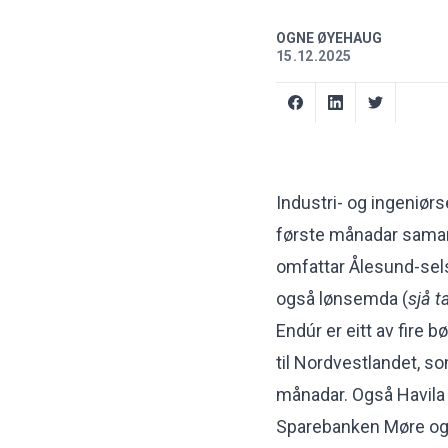
OGNE ØYEHAUG
15.12.2025
Industri- og ingeniørs
første månadar saman
omfattar Ålesund-sel
også lønsemda (
sjå t
Endúr er eitt av fire 
til Nordvestlandet, so
månadar. Også Havila S
Sparebanken Møre og