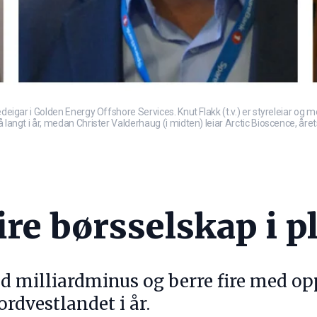
medeigar i Golden Energy Offshore Services. Knut Flakk (t.v.) er styreleiar 
 langt i år, medan Christer Valderhaug (i midten) leiar Arctic Bioscence, året
ire børsselskap i p
 milliardminus og berre fire med oppt
rdvestlandet i år.