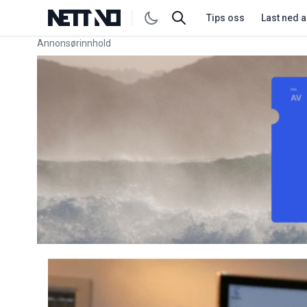
Tips oss
Last ned 
Annonsørinnhold
Link for annonse