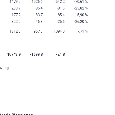
1479,5
-1026,6
-542,2
-70,61 %
200,7
-86,4
-81,6
-23,82 %
177,2
83,7
85,4
-5,90 %
322,0
-46,3
-25,6
-26,20 %
1812,0
957,0
1094,0
7,71 %
10743,9
-1699,8
-24,8
av- og