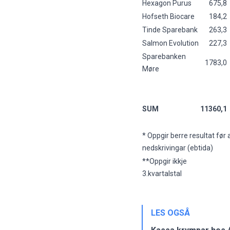
Hexagon Purus
675,8
Hofseth Biocare
184,2
Tinde Sparebank
263,3
Salmon Evolution
227,3
Sparebanken
1783,0
Møre
SUM
11360,1
* Oppgir berre resultat før 
nedskrivingar (ebtida)
**Oppgir ikkje
3.kvartalstal
LES OGSÅ