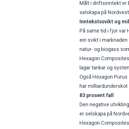
Målt i driftsinntekt er
selskapa på Nordvest
Inntekstssvikt og mi
På same tid i fjor va
ein svikt i marknaden 
natur- og biogass so
Hexagon Composites e
lagar tankar og syste
Også Hexagon Purus ha
har milliardunderskot 
83 prosent fall
Den negative utvikling
er selskapa på Nordvest
Hexagon Composites e