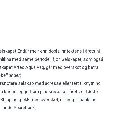
elskapet Endúr meir enn dobla inntektene i årets ni
likna med same periode i fjor. Selskapet, som også
skapet Artec Aqua Vaq, går med overskot og betra
abell under
).
børsnotere selskap med adresse eller tett tilknytning
m kunne legge fram plussresultat i årets ni første
hipping gjekk med overskot, i tillegg til bankane
 Tinde Sparebank,