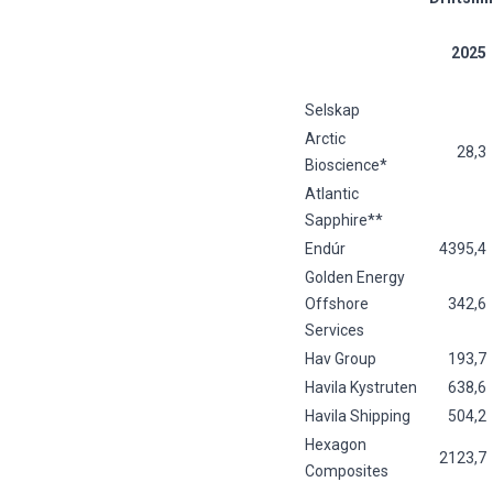
2025
Selskap
Arctic
28,3
Bioscience*
Atlantic
Sapphire**
Endúr
4395,4
Golden Energy
Offshore
342,6
Services
Hav Group
193,7
Havila Kystruten
638,6
Havila Shipping
504,2
Hexagon
2123,7
Composites