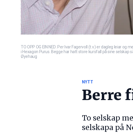
TO OPP OG EIN NED: Per Ivar Fagervoll (t.v.) er dagleg leiar og 
i Hexagon Purus. Begge har hatt store kursfall på sine selskap så
Øyehaug
NYTT
Berre f
To selskap med
selskapa på No