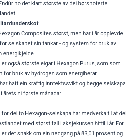
 Endúr no det klart største av dei børsnoterte
landet.
lliardunderskot
r Hexagon Composites størst, men har i år opplevde
for selskapet sin tankar - og system for bruk av
m energikjelde.
r også største eigar i Hexagon Purus, som som
m for bruk av hydrogen som energiberar.
r hatt ein kraftig inntektssvikt og begge selskapa
i årets ni første månadar.
 for dei to Hexagon-selskapa har medverka til at dei
landet med størst fall i aksjekursen hittil i år. For
r det snakk om ein nedgang på 83,01 prosent og