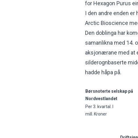
for Hexagon Purus ei
I den andre enden er 
Arctic Bioscience med
Den doblinga har kome
samanlikna med 14. o
aksjonærane med at e
silderognbaserte mid
hadde håpa på.
Børsnoterte selskap på
Nordvestlandet
Per 3. kvartal. I
mill. Kroner
Driftsin