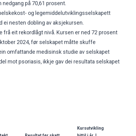
n nedgang på 70,61 prosent.
helskekost- og legemiddelutviklingsselskapett
 ei nesten dobling av aksjekursen.
 frå eit rekordlågt nivå. Kursen er ned 72 prosent
ktober 2024, før selskapet måtte skuffe
in omfattande medisinsk studie av selskapet
del mot psoriasis,
ikkje gav dei resultata selskapet
Kursutvikling
ntekt
Resultat før skatt
hittil i år. I