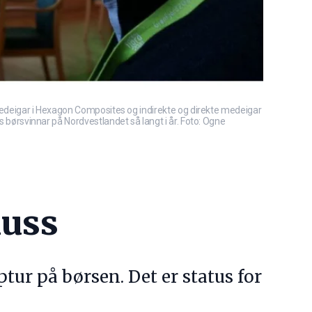
og medeigar i Hexagon Composites og indirekte og direkte medeigar
s børsvinnar på Nordvestlandet så langt i år. Foto: Ogne
luss
ur på børsen. Det er status for