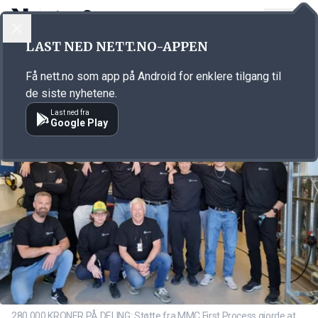
LOGG INN
MENY
Annonsørinnhold
LAST NED NETT.NO-APPEN
Link for annonse
Få nett.no som app på Android for enklere tilgang til
de siste nyhetene.
Last ned fra
Google Play
280.000 KRONER PÅ DELING: Støtte fra MMC First Process gjorde at