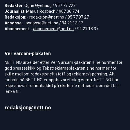
Redaktør
: Ogne Øyehaug / 957 79 727
Journalist
: Marius Rosbach / 907 36 774
Redaksjon
: -
redaksjon@nett.no
/ 95 77 97 27
Annonse
: -
annonse@nett.no
/ 94 21 13 37
Abonnement
: -
abonnement@nett.no
/ 94 21 13 37
Ver varsam-plakaten
NETT NO arbeider etter Ver Varsam-plakaten sine normer for
god presseskikk og Tekstreklameplakaten sine normer for
skilje mellom redaksjonelt stoff og reklame/sponsing. Alt
innhald på NETT NO er opphavsrettsleg verna. NETT NO har
ikkje ansvar for innhaldet på eksterne nettsider som det blir
lenka til.
redaksjon@nett.no