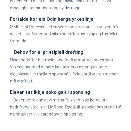
erkjenner at dei ikkje har vore flinke nok til å fortelje kva
moglegheiter næringa kan by dei unge.
Fortalde korleis Odin berga yrkeslinje
MMC First Process-sjefen viste i praksis korleis kort veg frå
golvet til sjefskontoret sikra bedrifta kunnskap og fagfolk i
framtida.
– Behov for ei prinsipiell drøfting
Fleire bedrifter har meldt seg for å gi støtte til yrkesfaga. –
Vil regionar med mindre kapitalsterkt næringsliv tape
elevplassar, er mellom spørsmåla fylkesordføraren meiner
må drøftast.
Elevar ser ikkje noko galt i sponsing
– Det er betre enn at vi mistar folk som kan kome ut til
bedriftene våre, sier Liv Randi Rødal til utspelet om støtte frå
næringslivet til vidaregåande opplæring.