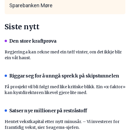
Sparebanken Møre
Siste nytt
Den store kraftprøva
Regjeringa kan rekne med ein tøff vinter, om det ikkje blir
ein våt haust.
Riggar seg for å unngå sprekk på skipstunnelen
Få prosjekt vil bli følgt med like kritiske blikk. Ein «x-faktor»
kan kystdirektøren likevel gjere lite med.
Satser nye millioner på restråstoff
Hentet vekstkapital etter nytt minusår. – Vi investerer for
framtidig vekst, sier Seagems-sjefen.