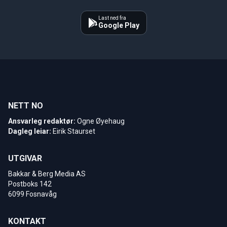
Last ned fra
Google Play
NETT NO
Ansvarleg redaktør:
Ogne Øyehaug
Dagleg leiar:
Eirik Staurset
UTGIVAR
Bakkar & Berg Media AS
Postboks 142
6099 Fosnavåg
KONTAKT