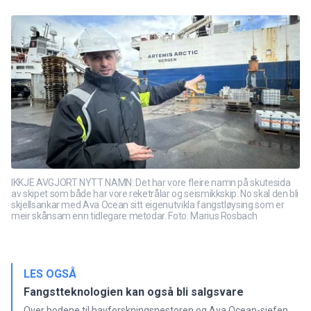
IKKJE AVGJORT NYTT NAMN: Det har vore fleire namn på skutesida
av skipet som både har vore reketrålar og seismikkskip. No skal den bli
skjellsankar med Ava Ocean sitt eigenutvikla fangstløysing som er
meir skånsam enn tidlegare metodar. Foto: Marius Rosbach
LES OGSÅ
Fangstteknologien kan også bli salgsvare
Over hodene til havforskningsnestoren og Ava Ocean-sjefen