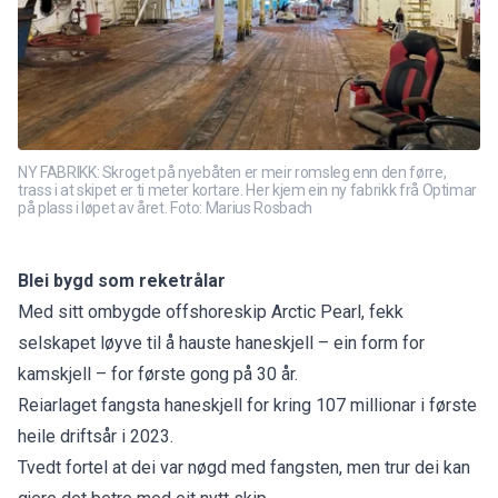
NY FABRIKK: Skroget på nyebåten er meir romsleg enn den førre,
trass i at skipet er ti meter kortare. Her kjem ein ny fabrikk frå Optimar
på plass i løpet av året. Foto: Marius Rosbach
Blei bygd som reketrålar
Med sitt ombygde offshoreskip Arctic Pearl, fekk
selskapet løyve til å hauste haneskjell – ein form for
kamskjell – for første gong på 30 år.
Reiarlaget fangsta haneskjell for kring 107 millionar i
første
heile driftsår i 2023
.
Tvedt fortel at dei var nøgd med fangsten, men trur dei kan