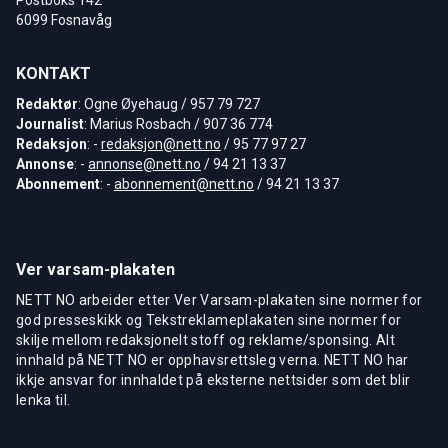
Postboks 142
6099 Fosnavåg
KONTAKT
Redaktør
: Ogne Øyehaug / 957 79 727
Journalist
: Marius Rosbach / 907 36 774
Redaksjon
: -
redaksjon@nett.no
/ 95 77 97 27
Annonse
: -
annonse@nett.no
/ 94 21 13 37
Abonnement
: -
abonnement@nett.no
/ 94 21 13 37
Ver varsam-plakaten
NETT NO arbeider etter Ver Varsam-plakaten sine normer for
god presseskikk og Tekstreklameplakaten sine normer for
skilje mellom redaksjonelt stoff og reklame/sponsing. Alt
innhald på NETT NO er opphavsrettsleg verna. NETT NO har
ikkje ansvar for innhaldet på eksterne nettsider som det blir
lenka til.