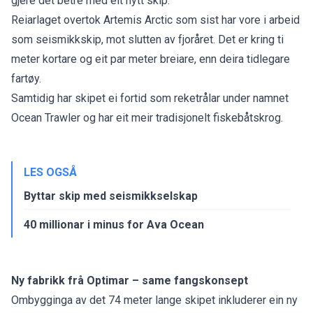
gjere det betre med eit nytt skip.
Reiarlaget overtok Artemis Arctic som sist har vore i arbeid
som seismikkskip, mot slutten av fjoråret. Det er kring ti
meter kortare og eit par meter breiare, enn deira tidlegare
fartøy.
Samtidig har skipet ei fortid som reketrålar under namnet
Ocean Trawler og har eit meir tradisjonelt fiskebåtskrog.
LES OGSÅ
Byttar skip med seismikkselskap
40 millionar i minus for Ava Ocean
Ny fabrikk frå Optimar – same fangskonsept
Ombygginga av det 74 meter lange skipet inkluderer ein ny