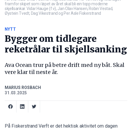
framfor skipet som i løpet av året skal bli ein topp moderne
skjellsankar. Vidar Hauge (f.v), Jan Olav Hansen, Robin Vestad,
Øystein Tvedt, Dag Vikestrand og Per Asle Fiskerstrand
NYTT
Bygger om tidlegare
reketrålar til skjellsanking
Ava Ocean trur på betre drift med ny båt. Skal
vere klar til neste år.
MARIUS ROSBACH
31.03.2025
På Fiskerstrand Verft er det hektisk aktivitet om dagen