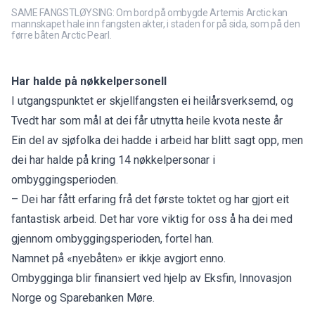
SAME FANGSTLØYSING: Om bord på ombygde Artemis Arctic kan
mannskapet hale inn fangsten akter, i staden for på sida, som på den
førre båten Arctic Pearl.
Har halde på nøkkelpersonell
I utgangspunktet er skjellfangsten ei heilårsverksemd, og
Tvedt har som mål at dei får utnytta heile kvota neste år
Ein del av sjøfolka dei hadde i arbeid har blitt sagt opp, men
dei har halde på kring 14 nøkkelpersonar i
ombyggingsperioden.
– Dei har fått erfaring frå det første toktet og har gjort eit
fantastisk arbeid. Det har vore viktig for oss å ha dei med
gjennom ombyggingsperioden, fortel han.
Namnet på «nyebåten» er ikkje avgjort enno.
Ombygginga blir finansiert ved hjelp av Eksfin, Innovasjon
Norge og Sparebanken Møre.