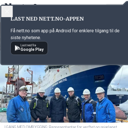
LOGG INN
MENY
Annonsørinnhold
LAST NED NETT.NO-APPEN
Link for annonse
Få nett.no som app på Android for enklere tilgang til de
siste nyhetene.
Last ned fra
Google Play
I GANG MED OMBYGGING: Representantar for verftet og reiarlaget