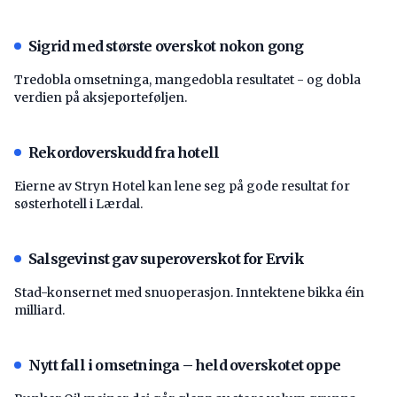
Sigrid med største overskot nokon gong
Tredobla omsetninga, mangedobla resultatet - og dobla
verdien på aksjeporteføljen.
Rekordoverskudd fra hotell
Eierne av Stryn Hotel kan lene seg på gode resultat for
søsterhotell i Lærdal.
Salsgevinst gav superoverskot for Ervik
Stad-konsernet med snuoperasjon. Inntektene bikka éin
milliard.
Nytt fall i omsetninga – held overskotet oppe