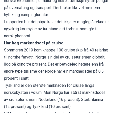
norske økonomien, er naturleg nok at dei ikkje nyttar pengar
på overnatting og transport. Dei brukar likevel meir enn
hytte- og campingturistar.
I rapporten blir det påpeika at det ikkje er mogleg å rekne ut
nøyaktig kor mykje av turistane sitt forbruk som går til
norsk økonomi.
Har høg marknadsdel på cruise
Sommaren 2019 kom knappe 100 cruiseskip frå 40 reiarlag
til norske farvatn. Norge sin del av cruiseturismen globalt,
ligg på kring tre prosent. Det er betydeleg høgare enn frå
andre type turisme der Norge har ein marknadsdel på 0,5
prosent i snitt.
Tyskland er den største marknaden for cruise langs
norskekysten i volum. Men Norge har størst marknadsdel
av cruiseturismen i Nederland (16 prosent), Storbritannia
(12 prosent) og Tyskland (10 prosent).