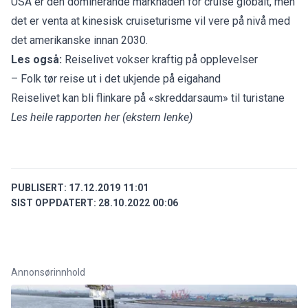
USA er den dominerande marknaden for cruise globalt, men
det er venta at kinesisk cruiseturisme vil vere på nivå med
det amerikanske innan 2030.
Les også:
Reiselivet vokser kraftig på opplevelser
– Folk tør reise ut i det ukjende på eigahand
Reiselivet kan bli flinkare på «skreddarsaum» til turistane
Les heile rapporten her
(ekstern lenke)
PUBLISERT:
17.12.2019 11:01
SIST OPPDATERT:
28.10.2022 00:06
Annonsørinnhold