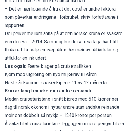
slik at dei ikkje er direkte samanliknbare.
– Det er nærliggande å tru at det også er andre faktorar
som påverkar endringane i forbruket, skriv forfattarane i
rapporten
.
Dei peiker mellom anna på at den norske krona er svakare
enn den var i 2014. Samtidig trur dei at reiarlaga har blitt
flinkare til å selje cruisepakkar der meir av aktivitetar og
utfluktar en inkludert.
Les også:
Færre klager på cruisetrafikken
Kjem med utgreiing om nye miljøkrav til våren
Neste år kommer cruiseskipene 11 av 12 måneder
Brukar langt mindre enn andre reisande
Medan cruiseturistane i snitt bidreg med 510 kroner per
dag til norsk økonomi, nyttar andre utanlandske reisande
meir enn dobbelt så mykje – 1240 kroner per person.
Årsaka til at cruiseturistane legg igjen mindre pengar til den