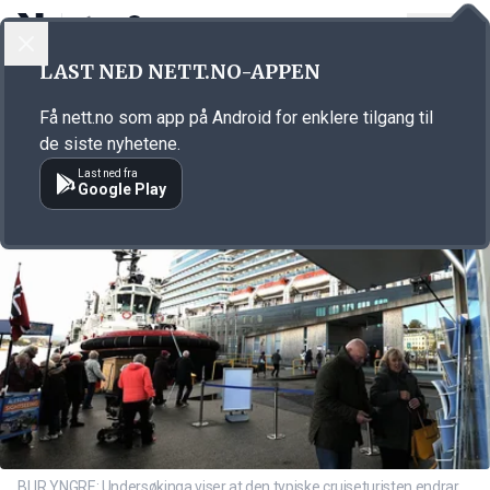
LOGG INN
MENY
Annonsørinnhold
LAST NED NETT.NO-APPEN
Link for annonse
Få nett.no som app på Android for enklere tilgang til
de siste nyhetene.
Last ned fra
Google Play
BLIR YNGRE: Undersøkinga viser at den typiske cruiseturisten endrar