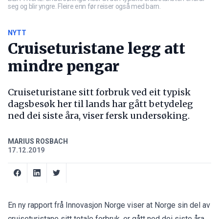
seg og blir yngre. Fleire enn før reiser også med barn.
NYTT
Cruiseturistane legg att
mindre pengar
Cruiseturistane sitt forbruk ved eit typisk
dagsbesøk her til lands har gått betydeleg
ned dei siste åra, viser fersk undersøking.
MARIUS ROSBACH
17.12.2019
En ny rapport frå Innovasjon Norge viser at Norge sin del av
cruiseturistane sitt totale forbruk, er gått ned dei siste åra.