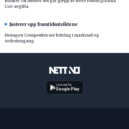
Bunker Oil meiner dei går glepp av store volum grunna
Co2-avgifta.
Justerer opp framtidsutsiktene
Hexagon Composites ser betring i marknad og
ordreinngang.
Last ned fra
Google Play