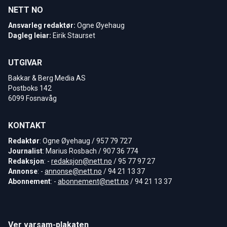
NETT NO
Ansvarleg redaktør:
Ogne Øyehaug
Dagleg leiar:
Eirik Staurset
UTGIVAR
Bakkar & Berg Media AS
Postboks 142
6099 Fosnavåg
KONTAKT
Redaktør
: Ogne Øyehaug / 957 79 727
Journalist
: Marius Rosbach / 907 36 774
Redaksjon
: -
redaksjon@nett.no
/ 95 77 97 27
Annonse
: -
annonse@nett.no
/ 94 21 13 37
Abonnement
: -
abonnement@nett.no
/ 94 21 13 37
Ver varsam-plakaten