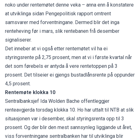
noko under rentemøtet denne veka – anna enn å konstatere
at utviklinga sidan Pengepolitisk rapport omtrent
samsvarer med forventningane. Dermed blir det inga
renteheving før i mars, slik rentebanen frå desember
signaliserer.
Det inneber at vi også etter rentemøtet vil ha ei
styringsrente på 2,75 prosent, men at vi i første kvartal når
det som førebels er antyda å vere rentetoppen på 3
prosent. Det tilseier ei gjengs bustadlånsrente på oppunder
4,5 prosent.
Rentemøte klokka 10
Sentralbanksjef Ida Wolden Bache offentleggjer
renteavgjerda torsdag klokka 10. Ho har uttalt til NTB at slik
situasjonen var i desember, skal styringsrenta opp til 3
prosent. Og der blir den mest sannsynleg liggjande ut året,
viss forventningane sentralbanken har til utviklinga blir