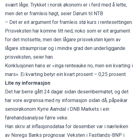
svært låge. Trykket i norsk økonomi er i ferd med å lette,
men det er framleis høgt, seier Dørum til NTB
– Det er eit argument for framleis stø kurs i rentesettingen.
Prisveksten har komme litt ned, noko som er eit argument
for det motsette, men den lågare prisveksten kjem av
lågare straumprisar og i mindre grad den underliggjande
prisveksten, seier han.
Konklusjonen hans er «inga renteauke no, men ein kvarting i
mars». Ei kvarting betyr ein kvart prosent – 0,25 prosent.
Lite ny informasjon
Det har berre gått 24 dagar sidan desembermøtet, og det
har vore avgrensa med ny informasjon sidan då, påpeikar
seniorøkonom Kyrre Aamdal i DNB Markets i ein
førehandsanalyse førre veke.
Han skriv at inflasjonsdataa for desember var i nærleiken
av Noregs Banks prognosar. Veksten i Fastlands-BNP i