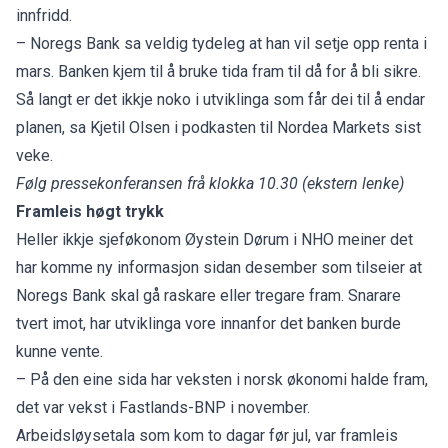
innfridd.
– Noregs Bank sa veldig tydeleg at han vil setje opp renta i
mars. Banken kjem til å bruke tida fram til då for å bli sikre.
Så langt er det ikkje noko i utviklinga som får dei til å endar
planen, sa Kjetil Olsen i podkasten til Nordea Markets sist
veke.
Følg pressekonferansen frå klokka 10.30
(ekstern lenke)
Framleis høgt trykk
Heller ikkje sjeføkonom Øystein Dørum i NHO meiner det
har komme ny informasjon sidan desember som tilseier at
Noregs Bank skal gå raskare eller tregare fram. Snarare
tvert imot, har utviklinga vore innanfor det banken burde
kunne vente.
– På den eine sida har veksten i norsk økonomi halde fram,
det var vekst i Fastlands-BNP i november.
Arbeidsløysetala som kom to dagar før jul, var framleis