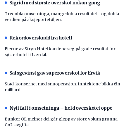
Sigrid med største overskot nokon gong
Tredobla omsetninga, mangedobla resultatet - og dobla
verdien på aksjeporteføljen.
Rekordoverskudd fra hotell
Eierne av Stryn Hotel kan lene seg på gode resultat for
søsterhotell i Lærdal.
Salsgevinst gav superoverskot for Ervik
Stad-konsernet med snuoperasjon. Inntektene bikka éin
milliard.
Nytt fall i omsetninga – held overskotet oppe
Bunker Oil meiner dei går glepp av store volum grunna
Co2-avgifta.