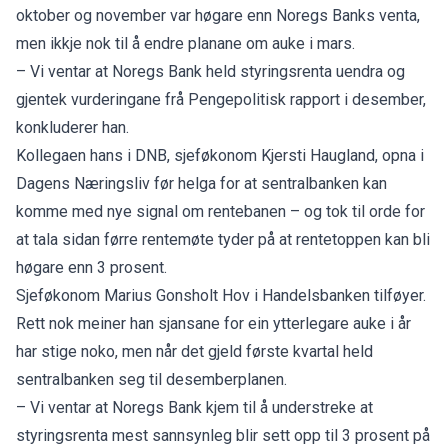
oktober og november var høgare enn Noregs Banks venta,
men ikkje nok til å endre planane om auke i mars.
– Vi ventar at Noregs Bank held styringsrenta uendra og
gjentek vurderingane frå Pengepolitisk rapport i desember,
konkluderer han.
Kollegaen hans i DNB, sjeføkonom Kjersti Haugland, opna i
Dagens Næringsliv
før helga for at sentralbanken kan
komme med nye signal om rentebanen – og tok til orde for
at tala sidan førre rentemøte tyder på at rentetoppen kan bli
høgare enn 3 prosent.
Sjeføkonom Marius Gonsholt Hov i Handelsbanken tilføyer.
Rett nok meiner han sjansane for ein ytterlegare auke i år
har stige noko, men når det gjeld første kvartal held
sentralbanken seg til desemberplanen.
– Vi ventar at Noregs Bank kjem til å understreke at
styringsrenta mest sannsynleg blir sett opp til 3 prosent på