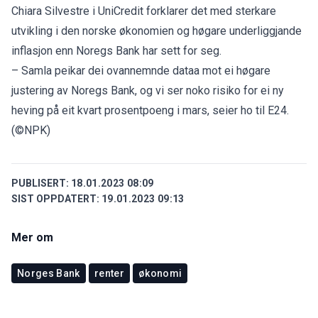
Chiara Silvestre i UniCredit forklarer det med sterkare
utvikling i den norske økonomien og høgare underliggjande
inflasjon enn Noregs Bank har sett for seg.
– Samla peikar dei ovannemnde dataa mot ei høgare
justering av Noregs Bank, og vi ser noko risiko for ei ny
heving på eit kvart prosentpoeng i mars, seier ho til
E24
.
(©NPK)
PUBLISERT:
18.01.2023 08:09
SIST OPPDATERT:
19.01.2023 09:13
Mer om
Norges Bank
renter
økonomi