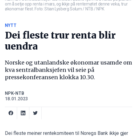
om å setje opp renta i mars, og ikkje på rentemøtet denne veka, trur
økonomar flest. Foto: Stian Lysberg Solum / NTB / NPK
NYTT
Dei fleste trur renta blir
uendra
Norske og utanlandske økonomar usamde om
kva sentralbanksjefen vil seie på
pressekonferansen klokka 10.30.
NPK-NTB
18.01.2023
Dei fleste meiner rentekomiteen til Noregs Bank ikkje gjer