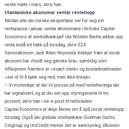
neste møte i mars, skriv han.
Utanlandske økonomar ventar rentehopp
Medan alle dei norske ekspertane ser for seg ein
rentepause i januar, ventar økonomane i britiske Capital
Economics at sentralbanksjef Ida Wolden Bache jekkar opp
renta endå eit hakk på torsdag,
skriv E24
.
Seniorøkonom Jack Allen-Reynolds trekkjer fram at norsk
økonomi har «holdt seg ganske bra», samtidig som
inflasjonen framleis er «svært sterk» og bustadmarknaden
«ser ut til å kjøle seg ned, men ikke krasje».
– Vi mistenkjer at dei vil presse på med rentehevinga dei
har signalisert, og at dei set opp styringsrenta til tre
prosent, skriv han i ein e-post til nettstaden.
Capital Economics er ikkje åleine om å spå norsk rentehopp
torsdag. Også dei globale storbankane Goldman Sachs,
Citigroup og UniCredit meiner det er sannsynleg. Økonom