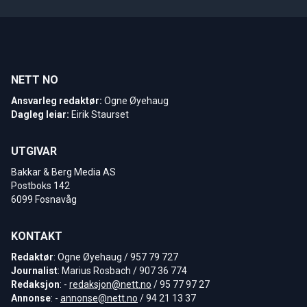
NETT NO
Ansvarleg redaktør:
Ogne Øyehaug
Dagleg leiar:
Eirik Staurset
UTGIVAR
Bakkar & Berg Media AS
Postboks 142
6099 Fosnavåg
KONTAKT
Redaktør
: Ogne Øyehaug / 957 79 727
Journalist
: Marius Rosbach / 907 36 774
Redaksjon
: -
redaksjon@nett.no
/ 95 77 97 27
Annonse
: -
annonse@nett.no
/ 94 21 13 37