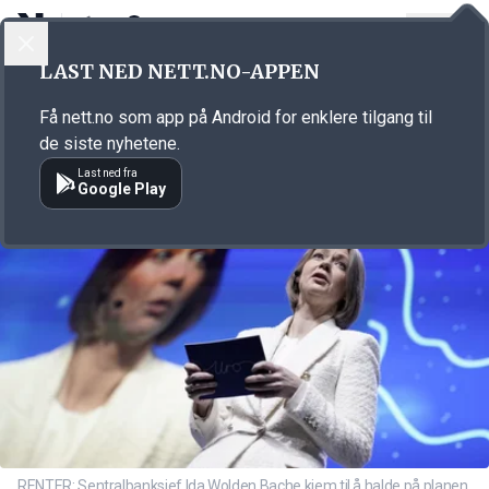
LOGG INN
MENY
Annonsørinnhold
LAST NED NETT.NO-APPEN
Link for annonse
Få nett.no som app på Android for enklere tilgang til
de siste nyhetene.
Last ned fra
Google Play
RENTER: Sentralbanksjef Ida Wolden Bache kjem til å halde på planen