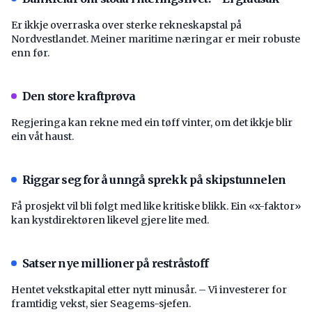
Er ikkje overraska over sterke rekneskapstal på
Nordvestlandet. Meiner maritime næringar er meir robuste
enn før.
Den store kraftprøva
Regjeringa kan rekne med ein tøff vinter, om det ikkje blir
ein våt haust.
Riggar seg for å unngå sprekk på skipstunnelen
Få prosjekt vil bli følgt med like kritiske blikk. Ein «x-faktor»
kan kystdirektøren likevel gjere lite med.
Satser nye millioner på restråstoff
Hentet vekstkapital etter nytt minusår. – Vi investerer for
framtidig vekst, sier Seagems-sjefen.