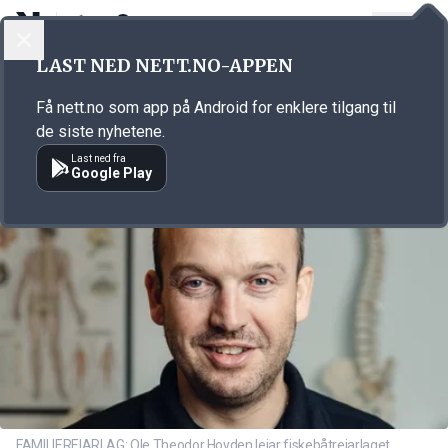
LOGG INN
MENY
Annonsørinnhold
LAST NED NETT.NO-APPEN
Link for annonse
Få nett.no som app på Android for enklere tilgang til
de siste nyhetene.
Last ned fra
Google Play
FAMILIEREIARLAG: Ole Theodor Hovden leiar fiskebåtreiarlaget