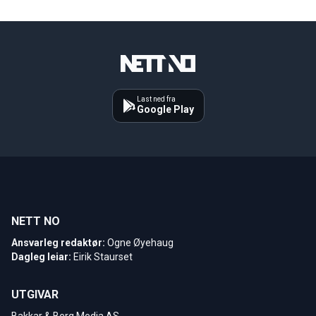
Last ned fra
Google Play
NETT NO
Ansvarleg redaktør:
Ogne Øyehaug
Dagleg leiar:
Eirik Staurset
UTGIVAR
Bakkar & Berg Media AS