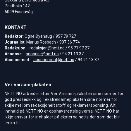
Postboks 142
6099 Fosnavåg
KONTAKT
Redaktør
: Ogne Øyehaug / 957 79 727
Journalist
: Marius Rosbach / 907 36 774
Redaksjon
: -
redaksjon@nett.no
/ 95 77 97 27
Annonse
: -
annonse@nett.no
/ 94 21 13 37
Abonnement
: -
abonnement@nett.no
/ 94 21 13 37
Ver varsam-plakaten
NETT NO arbeider etter Ver Varsam-plakaten sine normer for
god presseskikk og Tekstreklameplakaten sine normer for
skilje mellom redaksjonelt stoff og reklame/sponsing. Alt
innhald på NETT NO er opphavsrettsleg verna. NETT NO har
ikkje ansvar for innhaldet på eksterne nettsider som det blir
lenka til.