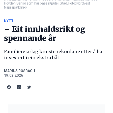
Hovden Senior som har base i Kjøde i Stad. Foto: Nordvest
Naprapatklinikk
NYTT
– Eit innhaldsrikt og
spennande år
Familiereiarlag knuste rekordane etter å ha
investert i ein ekstra båt.
MARIUS ROSBACH
19.02.2026