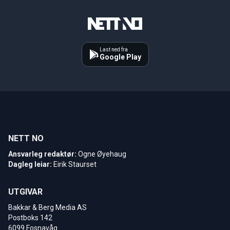
Last ned fra
Google Play
NETT NO
Ansvarleg redaktør:
Ogne Øyehaug
Dagleg leiar:
Eirik Staurset
UTGIVAR
Bakkar & Berg Media AS
Postboks 142
6099 Fosnavåg