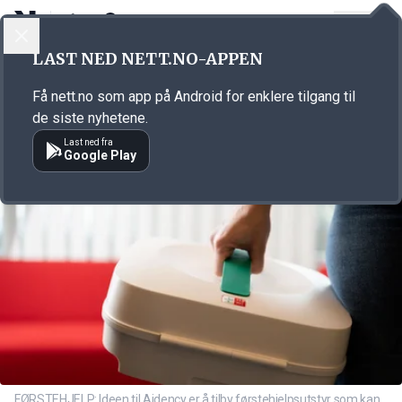
LOGG INN
MENY
Annonsørinnhold
LAST NED NETT.NO-APPEN
Link for annonse
Få nett.no som app på Android for enklere tilgang til
de siste nyhetene.
Last ned fra
Google Play
FØRSTEHJELP: Ideen til Aidency er å tilby førstehjelpsutstyr som kan