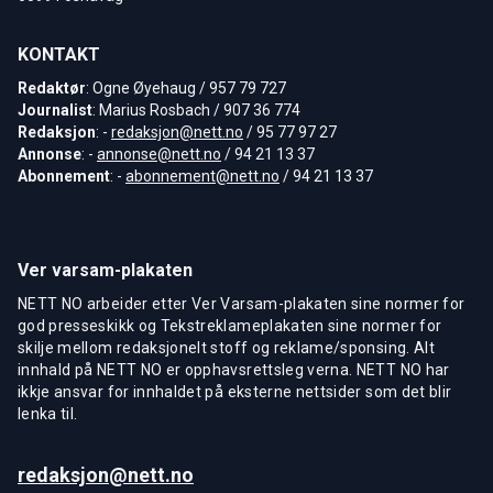
KONTAKT
Redaktør
: Ogne Øyehaug / 957 79 727
Journalist
: Marius Rosbach / 907 36 774
Redaksjon
: -
redaksjon@nett.no
/ 95 77 97 27
Annonse
: -
annonse@nett.no
/ 94 21 13 37
Abonnement
: -
abonnement@nett.no
/ 94 21 13 37
Ver varsam-plakaten
NETT NO arbeider etter Ver Varsam-plakaten sine normer for
god presseskikk og Tekstreklameplakaten sine normer for
skilje mellom redaksjonelt stoff og reklame/sponsing. Alt
innhald på NETT NO er opphavsrettsleg verna. NETT NO har
ikkje ansvar for innhaldet på eksterne nettsider som det blir
lenka til.
redaksjon@nett.no