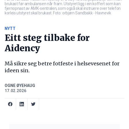
brukast før ambulansen når fram. Utstyret ligg i ein koffert som kan
fjernopnast av AMK-sentralen, som også skal instruere over telefon
korleis utstyret skal brukast. Foto: orbjørn Sandbakk - Havnevik
NYTT
Eitt steg tilbake for
Aidency
Må sikre seg betre fotfeste i helsevesenet for
ideen sin.
OGNE ØYEHAUG
17.02.2026