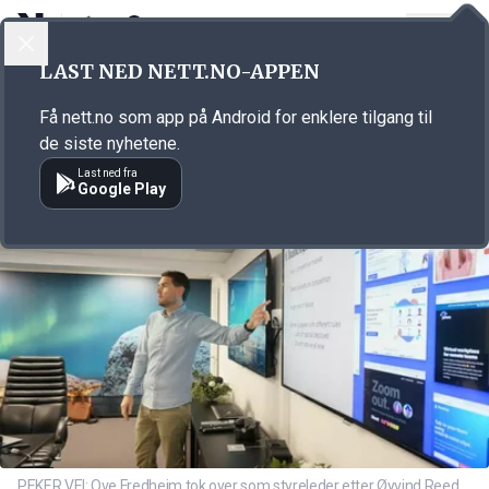
LOGG INN
MENY
Annonsørinnhold
LAST NED NETT.NO-APPEN
Link for annonse
Få nett.no som app på Android for enklere tilgang til
de siste nyhetene.
Last ned fra
Google Play
PEKER VEI: Ove Fredheim tok over som styreleder etter Øyvind Reed