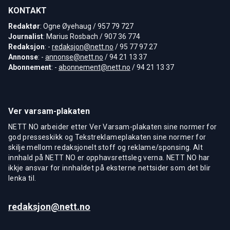
KONTAKT
Redaktør
: Ogne Øyehaug / 957 79 727
Journalist
: Marius Rosbach / 907 36 774
Redaksjon
: -
redaksjon@nett.no
/ 95 77 97 27
Annonse
: -
annonse@nett.no
/ 94 21 13 37
Abonnement
: -
abonnement@nett.no
/ 94 21 13 37
Ver varsam-plakaten
NETT NO arbeider etter Ver Varsam-plakaten sine normer for
god presseskikk og Tekstreklameplakaten sine normer for
skilje mellom redaksjonelt stoff og reklame/sponsing. Alt
innhald på NETT NO er opphavsrettsleg verna. NETT NO har
ikkje ansvar for innhaldet på eksterne nettsider som det blir
lenka til.
redaksjon@nett.no