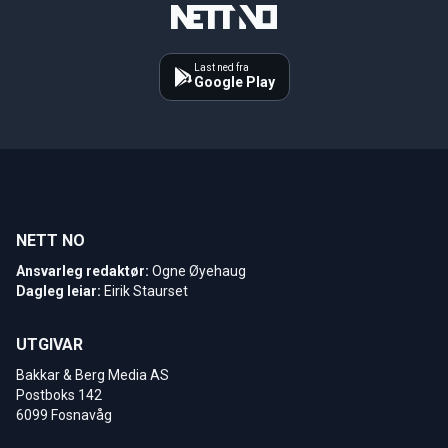
Last ned fra
Google Play
NETT NO
Ansvarleg redaktør:
Ogne Øyehaug
Dagleg leiar:
Eirik Staurset
UTGIVAR
Bakkar & Berg Media AS
Postboks 142
6099 Fosnavåg