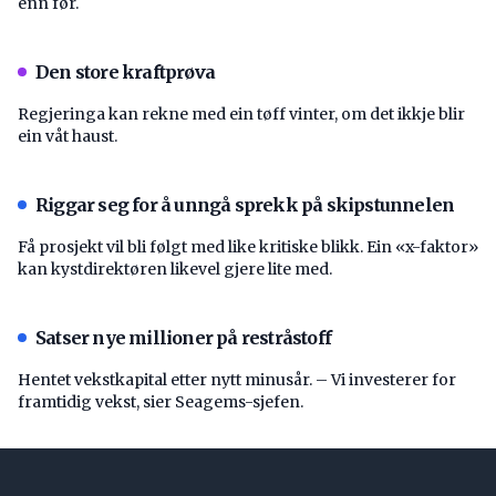
enn før.
Den store kraftprøva
Regjeringa kan rekne med ein tøff vinter, om det ikkje blir
ein våt haust.
Riggar seg for å unngå sprekk på skipstunnelen
Få prosjekt vil bli følgt med like kritiske blikk. Ein «x-faktor»
kan kystdirektøren likevel gjere lite med.
Satser nye millioner på restråstoff
Hentet vekstkapital etter nytt minusår. – Vi investerer for
framtidig vekst, sier Seagems-sjefen.