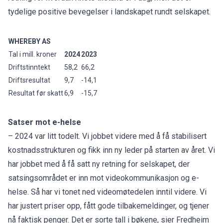
tydelige positive bevegelser i landskapet rundt selskapet.
WHEREBY AS
Tal i mill. kroner
2024
2023
Driftstinntekt
58,2
66,2
Driftsresultat
9,7
-14,1
Resultat før skatt
6,9
-15,7
Satser mot e-helse
– 2024 var litt todelt. Vi jobbet videre med å få stabilisert
kostnadsstrukturen og fikk inn ny leder på starten av året. Vi
har jobbet med å få satt ny retning for selskapet, der
satsingsområdet er inn mot videokommunikasjon og e-
helse. Så har vi tonet ned videomøtedelen inntil videre. Vi
har justert priser opp, fått gode tilbakemeldinger, og tjener
nå faktisk penger. Det er sorte tall i bøkene, sier Fredheim