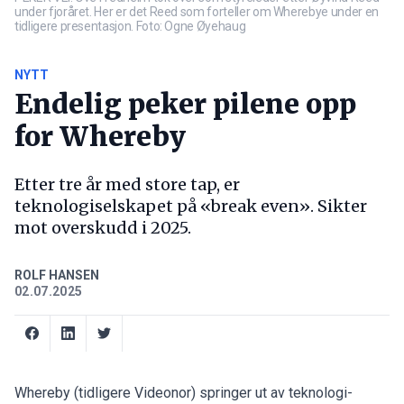
under fjoråret. Her er det Reed som forteller om Wherebye under en
tidligere presentasjon. Foto: Ogne Øyehaug
NYTT
Endelig peker pilene opp
for Whereby
Etter tre år med store tap, er
teknologiselskapet på «break even». Sikter
mot overskudd i 2025.
ROLF HANSEN
02.07.2025
Whereby (tidligere Videonor) springer ut av teknologi-