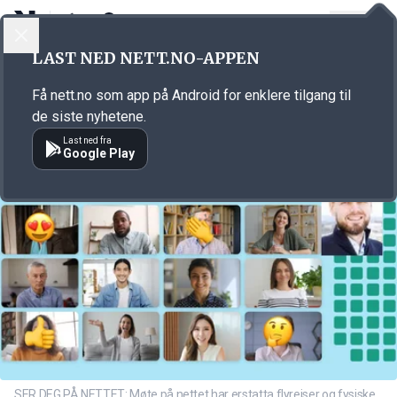
LOGG INN
MENY
Annonsørinnhold
LAST NED NETT.NO-APPEN
Link for annonse
Få nett.no som app på Android for enklere tilgang til
de siste nyhetene.
Last ned fra
Google Play
SER DEG PÅ NETTET: Møte på nettet har erstatta flyreiser og fysiske