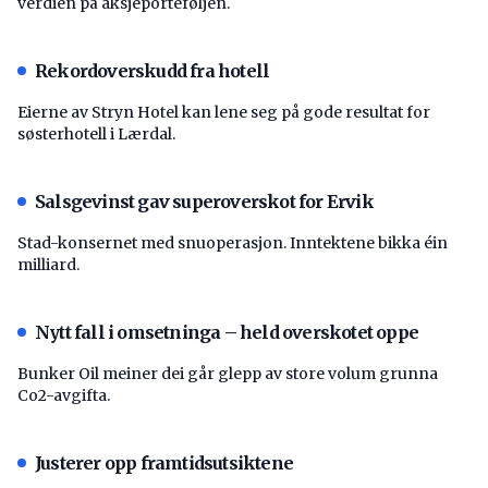
verdien på aksjeporteføljen.
Rekordoverskudd fra hotell
Eierne av Stryn Hotel kan lene seg på gode resultat for
søsterhotell i Lærdal.
Salsgevinst gav superoverskot for Ervik
Stad-konsernet med snuoperasjon. Inntektene bikka éin
milliard.
Nytt fall i omsetninga – held overskotet oppe
Bunker Oil meiner dei går glepp av store volum grunna
Co2-avgifta.
Justerer opp framtidsutsiktene