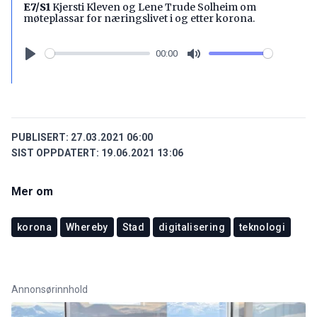
E7/S1
Kjersti Kleven og Lene Trude Solheim om
møteplassar for næringslivet i og etter korona.
00:00
Play
Mute
PUBLISERT:
27.03.2021 06:00
SIST OPPDATERT:
19.06.2021 13:06
Mer om
korona
Whereby
Stad
digitalisering
teknologi
Annonsørinnhold