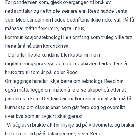
Før pandemien kom, gjekk overgangen til bruk av
nettsamtalar og nettmøte seinare enn Reed hadde venta
seg. Med pandemien hadde bedriftene ikkje noko val. På få
månadar måtte folk lære, og ta i bruk,
kommunikasjonsteknologi i eit omfang som truleg ville tatt
fleire år å nå utan koronakrisa.
- Dei aller fleste kundane blei kasta inn i ein
digitaliseringsprosess som dei opphavleg hadde tenk å
bruke tre til fem år på, seier Reed.
Omlegginga handlar ikkje berre om teknologi. Reed har
også måtte legge om måten å leie selskapet på etter at
pandemien kom. Det handlar mellom anna om at alle må få
kunnskap om diskusjonar som går føre seg og oversikt
over kva som er avgjort skal gjerast.
-Vi såg at vi brukte alt for mykje tid på videomøte, og brukar
heller meir tid på å dokumentere, seier Reed.