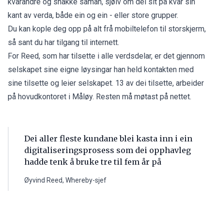
kvarandre og snakke saman, sjølv om dei sit på kvar sin
kant av verda, både ein og ein - eller store grupper.
Du kan kople deg opp på alt frå mobiltelefon til storskjerm,
så sant du har tilgang til internett.
For Reed, som har tilsette i alle verdsdelar, er det gjennom
selskapet sine eigne løysingar han held kontakten med
sine tilsette og leier selskapet. 13 av dei tilsette, arbeider
på hovudkontoret i Måløy. Resten må møtast på nettet.
Dei aller fleste kundane blei kasta inn i ein
digitaliseringsprosess som dei opphavleg
hadde tenk å bruke tre til fem år på
Øyvind Reed, Whereby-sjef