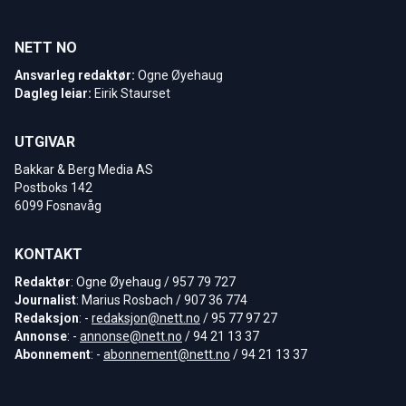
NETT NO
Ansvarleg redaktør:
Ogne Øyehaug
Dagleg leiar:
Eirik Staurset
UTGIVAR
Bakkar & Berg Media AS
Postboks 142
6099 Fosnavåg
KONTAKT
Redaktør
: Ogne Øyehaug / 957 79 727
Journalist
: Marius Rosbach / 907 36 774
Redaksjon
: -
redaksjon@nett.no
/ 95 77 97 27
Annonse
: -
annonse@nett.no
/ 94 21 13 37
Abonnement
: -
abonnement@nett.no
/ 94 21 13 37