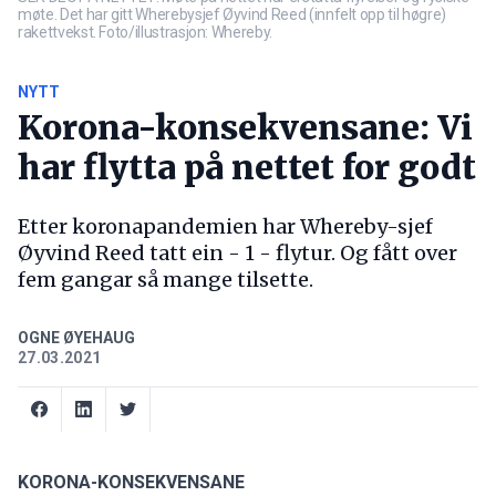
møte. Det har gitt Wherebysjef Øyvind Reed (innfelt opp til høgre)
rakettvekst. Foto/illustrasjon: Whereby.
NYTT
Korona-konsekvensane: Vi
har flytta på nettet for godt
Etter koronapandemien har Whereby-sjef
Øyvind Reed tatt ein - 1 - flytur. Og fått over
fem gangar så mange tilsette.
OGNE ØYEHAUG
27.03.2021
KORONA-KONSEKVENSANE