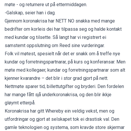
møte - og returnere ut på ettermiddagen.
-Galskap, seier han i dag.
Gjennom koronakrisa har NETT NO snakka med mange
bedrifter om korleis dei har tilpassa seg og halde kontakt
med kundar og tilsette. Så langt har vi registrert ei
samstemt oppslutning om Reed sine vurderingar.
Folk vil møtest, spesielt når det er snakk om å treffe nye
kundar og forretningspartnarar, på kurs og konferansar. Men
møte med kollegaer, kundar og forretningspartnarar som alt
kjenner kvarandre – det blir i stor grad gjort på nett.
Nettmøte sparer tid, billettutgifter og bryderi. Den fordelen
har mange fått sjå underkoronakrisa, og den blir ikkje
gløymt etterpå.
Koronakrisa har gitt Whereby ein veldig vekst, men og
utfordringar og gjort at selskapet tok ei drastisk val. Den
gamle teknologien og systema, som kravde store skjermar