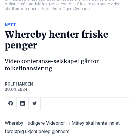
millioner når produktfokuset er endret til å levere den beste video-
plattformen innen e-helse. Foto: Ogne Øyehaug
NYTT
Whereby henter friske
penger
Videokonferanse-selskapet går for
folkefinansiering.
ROLF HANSEN
30.04.2024
Whereby - tidligere Videonor - i Måløy skal hente inn et
foreløpig ukjent beløp gjennom