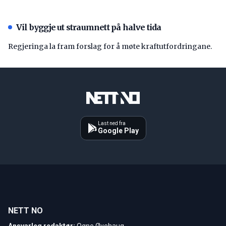
Vil byggje ut straumnett på halve tida
Regjeringa la fram forslag for å møte kraftutfordringane.
Last ned fra
Google Play
NETT NO
Ansvarleg redaktør:
Ogne Øyehaug