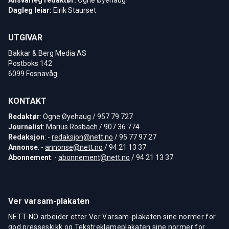
Dagleg leiar:
Eirik Staurset
UTGIVAR
Bakkar & Berg Media AS
Postboks 142
6099 Fosnavåg
KONTAKT
Redaktør
: Ogne Øyehaug / 957 79 727
Journalist
: Marius Rosbach / 907 36 774
Redaksjon
: -
redaksjon@nett.no
/ 95 77 97 27
Annonse
: -
annonse@nett.no
/ 94 21 13 37
Abonnement
: -
abonnement@nett.no
/ 94 21 13 37
Ver varsam-plakaten
NETT NO arbeider etter Ver Varsam-plakaten sine normer for
god presseskikk og Tekstreklameplakaten sine normer for