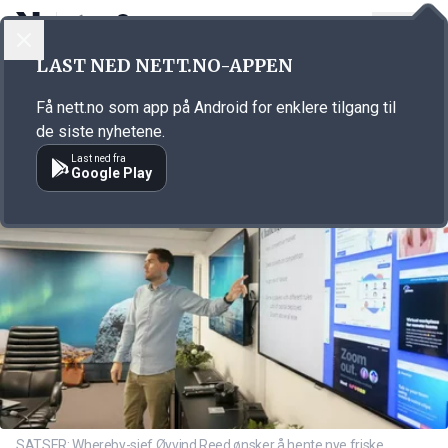
LOGG INN
MENY
Annonsørinnhold
LAST NED NETT.NO-APPEN
Link for annonse
Få nett.no som app på Android for enklere tilgang til
de siste nyhetene.
Last ned fra
Google Play
SATSER: Whereby-sjef Øyvind Reed ønsker å hente nye friske