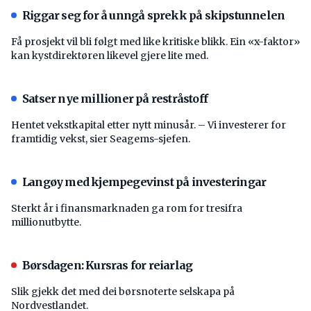
Riggar seg for å unngå sprekk på skipstunnelen
Få prosjekt vil bli følgt med like kritiske blikk. Ein «x-faktor»
kan kystdirektøren likevel gjere lite med.
Satser nye millioner på restråstoff
Hentet vekstkapital etter nytt minusår. – Vi investerer for
framtidig vekst, sier Seagems-sjefen.
Langøy med kjempegevinst på investeringar
Sterkt år i finansmarknaden ga rom for tresifra
millionutbytte.
Børsdagen: Kursras for reiarlag
Slik gjekk det med dei børsnoterte selskapa på
Nordvestlandet.