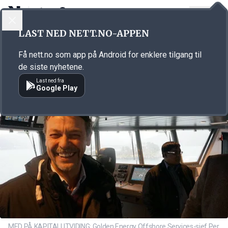
LOGG INN
MENY
Annonsørinnhold
LAST NED NETT.NO-APPEN
Link for annonse
Få nett.no som app på Android for enklere tilgang til
de siste nyhetene.
Last ned fra
Google Play
MED PÅ KAPITALUTVIDING: Golden Energy Offshore Services-sjef Per