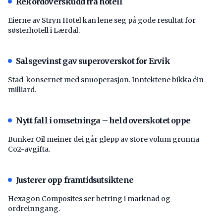
Rekordoverskudd fra hotell
Eierne av Stryn Hotel kan lene seg på gode resultat for
søsterhotell i Lærdal.
Salsgevinst gav superoverskot for Ervik
Stad-konsernet med snuoperasjon. Inntektene bikka éin
milliard.
Nytt fall i omsetninga – held overskotet oppe
Bunker Oil meiner dei går glepp av store volum grunna
Co2-avgifta.
Justerer opp framtidsutsiktene
Hexagon Composites ser betring i marknad og
ordreinngang.