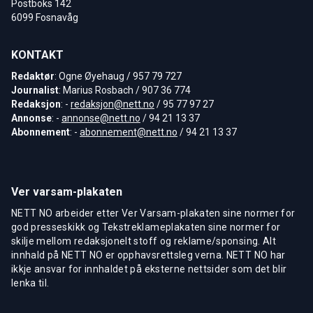
Postboks 142
6099 Fosnavåg
KONTAKT
Redaktør
: Ogne Øyehaug / 957 79 727
Journalist
: Marius Rosbach / 907 36 774
Redaksjon
: -
redaksjon@nett.no
/ 95 77 97 27
Annonse
: -
annonse@nett.no
/ 94 21 13 37
Abonnement
: -
abonnement@nett.no
/ 94 21 13 37
Ver varsam-plakaten
NETT NO arbeider etter Ver Varsam-plakaten sine normer for
god presseskikk og Tekstreklameplakaten sine normer for
skilje mellom redaksjonelt stoff og reklame/sponsing. Alt
innhald på NETT NO er opphavsrettsleg verna. NETT NO har
ikkje ansvar for innhaldet på eksterne nettsider som det blir
lenka til.