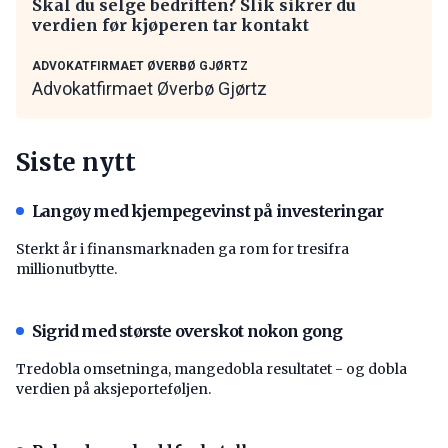
Skal du selge bedriften? Slik sikrer du
verdien før kjøperen tar kontakt
ADVOKATFIRMAET ØVERBØ GJØRTZ
Advokatfirmaet Øverbø Gjørtz
Siste nytt
Langøy med kjempegevinst på investeringar
Sterkt år i finansmarknaden ga rom for tresifra
millionutbytte.
Sigrid med største overskot nokon gong
Tredobla omsetninga, mangedobla resultatet - og dobla
verdien på aksjeporteføljen.