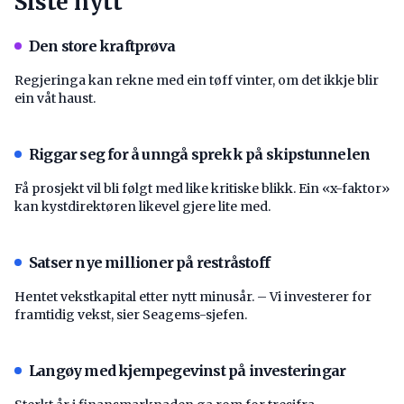
Siste nytt
Den store kraftprøva
Regjeringa kan rekne med ein tøff vinter, om det ikkje blir
ein våt haust.
Riggar seg for å unngå sprekk på skipstunnelen
Få prosjekt vil bli følgt med like kritiske blikk. Ein «x-faktor»
kan kystdirektøren likevel gjere lite med.
Satser nye millioner på restråstoff
Hentet vekstkapital etter nytt minusår. – Vi investerer for
framtidig vekst, sier Seagems-sjefen.
Langøy med kjempegevinst på investeringar