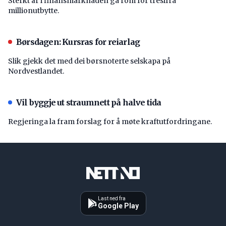
Sterkt år i finansmarknaden ga rom for tresifra
millionutbytte.
Børsdagen: Kursras for reiarlag
Slik gjekk det med dei børsnoterte selskapa på
Nordvestlandet.
Vil byggje ut straumnett på halve tida
Regjeringa la fram forslag for å møte kraftutfordringane.
Last ned fra
Google Play