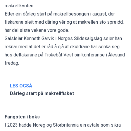
makrellkvoten.
Etter ein
dårleg start på makrellsesongen
i august, der
fiskarane sleit med dårleg vêr og at makrellen sto spreidd,
har
dei siste vekene vore gode.
Salsleiar Kenneth Garvik i Norges Sildesalgslag seier han
reknar med at det er råd å sjå at skuldrane har senka seg
hos deltakarane på Fiskebåt Vest sin konferanse i Ålesund
fredag.
LES OGSÅ
Dårleg start på makrellfisket
Fangsten i boks
I 2023 hadde Noreg og Storbritannia ein avtale som sikra