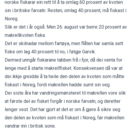
norske fiskarar ein rett til å ta omlag 60 prosent av kvoten
sin i britiske farvatn. Resten, omlag 40 prosent, må fiskast i
Noreg.
Slik er det i år også. Men 26. august var berre 20 prosent av
makrellkvoten fiska.
Det er skilnadar mellom fartøya, men flåten har samla sett
fiske om lag 40 prosent til no, i følgje Garvik.
Dermed unngår fiskarane tabben frå i fjor, då dei venta for
lenge med å starte makrellfisket. Konsekvensen då var at
dei ikkje greidde å ta heile den delen av kvoten som måtte
fiskast i Noreg, fordi makrellen hadde sumt sin veg.
Dei siste åra har vandringsmønsteret til makrellen vore slik
at første del av fisket forgår i norske farvatn, og deretter
lenger vest. Det har gjort at det er om å gjere å sikre seg
den delen av kvoten som må fiskast i Noreg, før makrellen
vandrar inn i britisk sone.