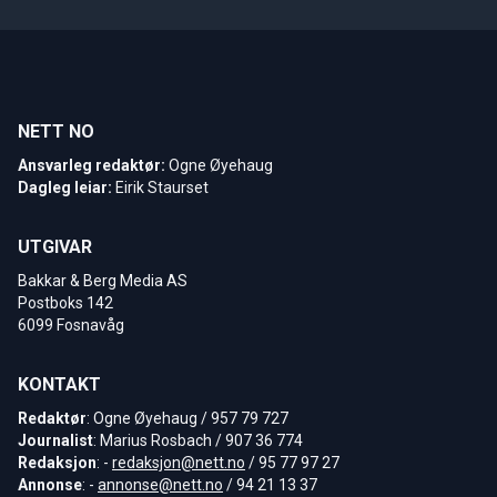
NETT NO
Ansvarleg redaktør:
Ogne Øyehaug
Dagleg leiar:
Eirik Staurset
UTGIVAR
Bakkar & Berg Media AS
Postboks 142
6099 Fosnavåg
KONTAKT
Redaktør
: Ogne Øyehaug / 957 79 727
Journalist
: Marius Rosbach / 907 36 774
Redaksjon
: -
redaksjon@nett.no
/ 95 77 97 27
Annonse
: -
annonse@nett.no
/ 94 21 13 37