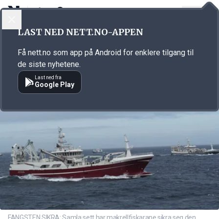
LOGG INN
MENY
Annonsørinnhold
LAST NED NETT.NO-APPEN
Link for annonse
Få nett.no som app på Android for enklere tilgang til
de siste nyhetene.
Last ned fra
Google Play
FANGSTEN SIKRA: Samla sett har makrellfiskarane sikra seg den