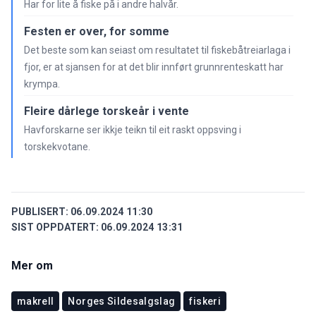
Har for lite å fiske på i andre halvår.
Festen er over, for somme
Det beste som kan seiast om resultatet til fiskebåtreiarlaga i
fjor, er at sjansen for at det blir innført grunnrenteskatt har
krympa.
Fleire dårlege torskeår i vente
Havforskarne ser ikkje teikn til eit raskt oppsving i
torskekvotane.
PUBLISERT:
06.09.2024 11:30
SIST OPPDATERT:
06.09.2024 13:31
Mer om
makrell
Norges Sildesalgslag
fiskeri