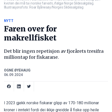
kvoten dei må ta i norske farvatn, ifølgje Norge Sildesalgslag.
Illustrasjonsfoto: Roar Bjånesøy/Norges Sildesalgslag
NYTT
Faren over for
makrellfisket
Det blir ingen repetisjon av fjorårets tresifra
milliontap for fiskarane.
OGNE ØYEHAUG
06.09.2024
I 2023 gjekk norske fiskarar glipp av 170-180 millionar
kroner i inntekt fordi dei ikkje greidde å fiske opp heile