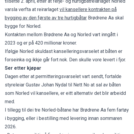
tilsette 2. april, etter at ferje- og hurtigbåtreiarlaget Norled
varsla verfta at reirarlaget
vil kansellere kontrakten på
bygging av den første av tre hurtigbåtar
Brødrene Aa skal
bygge for Norled.
Kontakten mellom Brødrene Aa og Norled vart inngått i
2023 og er på 420 millionar kroner.
Ifølgje Norled skuldast kanselleringsvarselet at båten er
forseinka og ikkje går fort nok. Den skulle vore levert i fjor.
Ser etter kjøpar
Dagen etter at permitteringsvarselet vart sendt, fortalde
styreleiar Gustav Johan Nydal til Nett No at
sal av båten
som Norled vil kansellere, er eitt alternativ det blir arbeidd
med.
I tillegg til dei tre Norled-båtane har Brødrene Aa fem fartøy
i bygging, eller i bestilling med levering innan sommaren
2026.