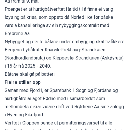
Aa fram til 9. mai.
Poenget er at hurtigbåtverftet får tid til å finne ei varig
løysing på krisa, som oppsto då Norled like før påske
varsla kanselleringa av ein nybyggingskontrakt med
Brødrene Aa.
Nybygget og dei to båtane under ombygging skal trafikkere
Bergens bybåtruter Knarvik-Frekhaug-Strandkaien
(Nordhordlandsruta) og Kleppestø-Strandkaien (Askøyruta)
i 15 år frå 2025 - 2040.
Båtane skal gå på batteri.
Fleire stiller opp
Saman med
Fjord1, er Sparebank 1 Sogn og Fjordane og
hurtigbåtreiarlaget Rødne
med i samarbeidet som
mellombels sikrar vidare drift ved Brødrene Aa sine anlegg
i Hyen og Eikefjord.
Verftet i Gloppen sende ut permitteringsvarsel til alle