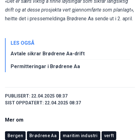
«Det er særs viktig å finne løysingar som sikrar langsiktig
drift og at desse prosjekta vert gjennomførte som planlagt»,
heitte det i pressemeldinga Brødrene Aa sende ut i 2. april.
LES OGSÅ
Avtale sikrar Brødrene Aa-drift
Permitteringar i Brødrene Aa
PUBLISERT:
22.04.2025 08:37
SIST OPPDATERT:
22.04.2025 08:37
Mer om
Bergen
Brødrene Aa
maritim industri
verft