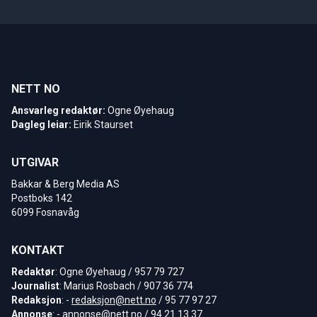
NETT NO
Ansvarleg redaktør:
Ogne Øyehaug
Dagleg leiar:
Eirik Staurset
UTGIVAR
Bakkar & Berg Media AS
Postboks 142
6099 Fosnavåg
KONTAKT
Redaktør
: Ogne Øyehaug / 957 79 727
Journalist
: Marius Rosbach / 907 36 774
Redaksjon
: -
redaksjon@nett.no
/ 95 77 97 27
Annonse
: -
annonse@nett.no
/ 94 21 13 37