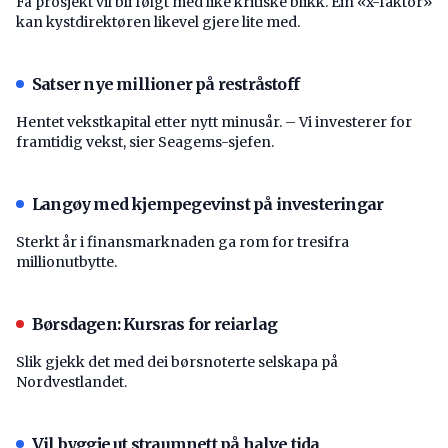
Få prosjekt vil bli følgt med like kritiske blikk. Ein «x-faktor»
kan kystdirektøren likevel gjere lite med.
Satser nye millioner på restråstoff
Hentet vekstkapital etter nytt minusår. – Vi investerer for
framtidig vekst, sier Seagems-sjefen.
Langøy med kjempegevinst på investeringar
Sterkt år i finansmarknaden ga rom for tresifra
millionutbytte.
Børsdagen: Kursras for reiarlag
Slik gjekk det med dei børsnoterte selskapa på
Nordvestlandet.
Vil byggje ut straumnett på halve tida