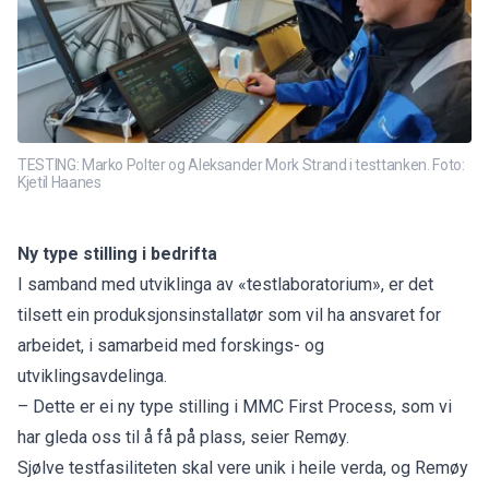
TESTING: Marko Polter og Aleksander Mork Strand i testtanken. Foto:
Kjetil Haanes
Ny type stilling i bedrifta
I samband med utviklinga av «testlaboratorium», er det
tilsett ein produksjonsinstallatør som vil ha ansvaret for
arbeidet, i samarbeid med forskings- og
utviklingsavdelinga.
– Dette er ei ny type stilling i MMC First Process, som vi
har gleda oss til å få på plass, seier Remøy.
Sjølve testfasiliteten skal vere unik i heile verda, og Remøy