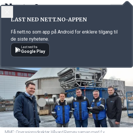
LOGG INN
MENY
Annonsørinnhold
LAST NED NETT.NO-APPEN
Link for annonse
Få nett.no som app på Android for enklere tilgang til
de siste nyhetene.
Last ned fra
Google Play
MMC: Operasjonsdirektør Håvard Remøy saman med f.v.