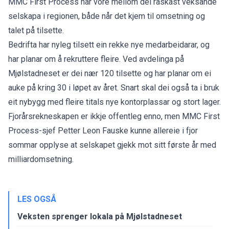
MMC First Process har vore mellom dei raskast veksande
selskapa i regionen, både når det kjem til omsetning og
talet på tilsette.
Bedrifta har nyleg tilsett ein rekke nye medarbeidarar, og
har planar om å rekruttere fleire. Ved avdelinga på
Mjølstadneset er dei nær 120 tilsette og har planar om ei
auke på kring 30 i løpet av året. Snart skal dei også ta i bruk
eit nybygg med fleire titals nye kontorplassar og stort lager.
Fjorårsrekneskapen er ikkje offentleg enno, men MMC First
Process-sjef Petter Leon Fauske kunne allereie i fjor
sommar opplyse at selskapet gjekk mot sitt første år med
milliardomsetning.
LES OGSÅ
Veksten sprenger lokala på Mjølstadneset