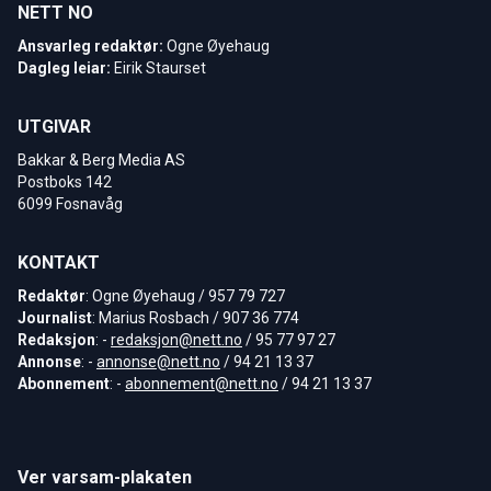
NETT NO
Ansvarleg redaktør:
Ogne Øyehaug
Dagleg leiar:
Eirik Staurset
UTGIVAR
Bakkar & Berg Media AS
Postboks 142
6099 Fosnavåg
KONTAKT
Redaktør
: Ogne Øyehaug / 957 79 727
Journalist
: Marius Rosbach / 907 36 774
Redaksjon
: -
redaksjon@nett.no
/ 95 77 97 27
Annonse
: -
annonse@nett.no
/ 94 21 13 37
Abonnement
: -
abonnement@nett.no
/ 94 21 13 37
Ver varsam-plakaten