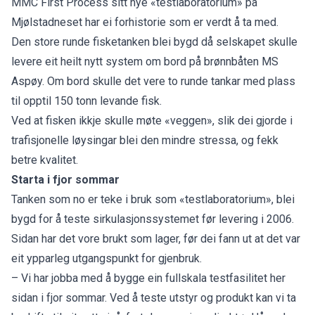
MMC First Process sitt nye «testlaboratorium» på
Mjølstadneset har ei forhistorie som er verdt å ta med.
Den store runde fisketanken blei bygd då selskapet skulle
levere eit heilt nytt system om bord på brønnbåten MS
Aspøy. Om bord skulle det vere to runde tankar med plass
til opptil 150 tonn levande fisk.
Ved at fisken ikkje skulle møte «veggen», slik dei gjorde i
trafisjonelle løysingar blei den mindre stressa, og fekk
betre kvalitet.
Starta i fjor sommar
Tanken som no er teke i bruk som «testlaboratorium», blei
bygd for å teste sirkulasjonssystemet før levering i 2006.
Sidan har det vore brukt som lager, før dei fann ut at det var
eit ypparleg utgangspunkt for gjenbruk.
– Vi har jobba med å bygge ein fullskala testfasilitet her
sidan i fjor sommar. Ved å teste utstyr og produkt kan vi ta