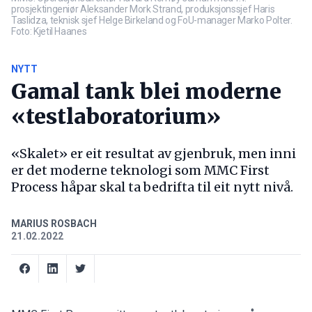
prosjektingeniør Aleksander Mork Strand, produksjonssjef Haris
Taslidza, teknisk sjef Helge Birkeland og FoU-manager Marko Polter.
Foto: Kjetil Haanes
NYTT
Gamal tank blei moderne
«testlaboratorium»
«Skalet» er eit resultat av gjenbruk, men inni
er det moderne teknologi som MMC First
Process håpar skal ta bedrifta til eit nytt nivå.
MARIUS ROSBACH
21.02.2022