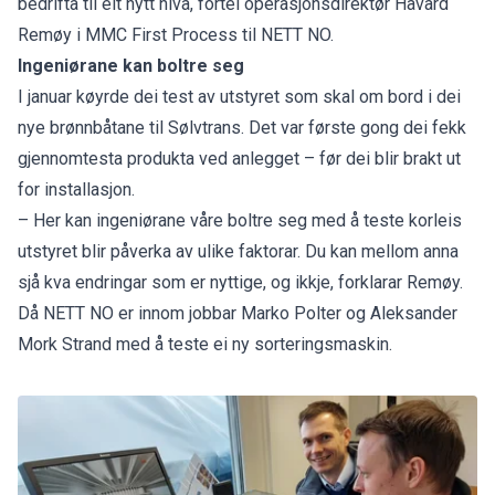
bedrifta til eit nytt nivå, fortel operasjonsdirektør Håvard
Remøy i MMC First Process til NETT NO.
Ingeniørane kan boltre seg
I januar køyrde dei test av utstyret som skal om bord i dei
nye brønnbåtane til Sølvtrans. Det var første gong dei fekk
gjennomtesta produkta ved anlegget – før dei blir brakt ut
for installasjon.
– Her kan ingeniørane våre boltre seg med å teste korleis
utstyret blir påverka av ulike faktorar. Du kan mellom anna
sjå kva endringar som er nyttige, og ikkje, forklarar Remøy.
Då NETT NO er innom jobbar Marko Polter og Aleksander
Mork Strand med å teste ei ny sorteringsmaskin.