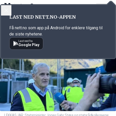
LOGG INN
MENY
Annonsørinnhold
LAST NED NETT.NO-APPEN
Link for annonse
Få nett.no som app på Android for enklere tilgang til
de siste nyhetene.
Last ned fra
Google Play
LEKKASJAR: Statsminister Jonas Gahr Støre og statsrådkollegaene