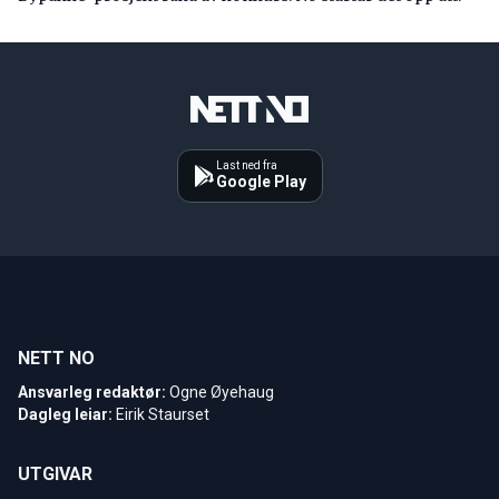
Last ned fra
Google Play
NETT NO
Ansvarleg redaktør:
Ogne Øyehaug
Dagleg leiar:
Eirik Staurset
UTGIVAR