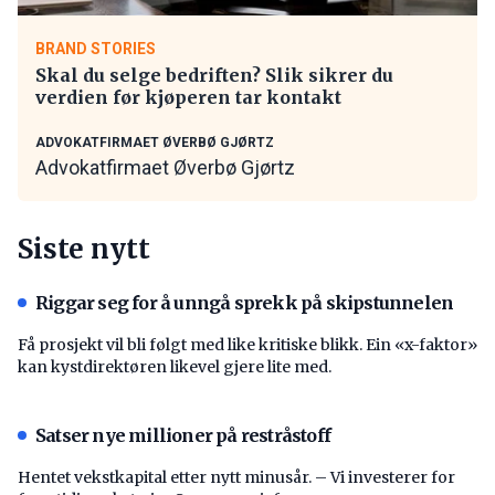
BRAND STORIES
Skal du selge bedriften? Slik sikrer du
verdien før kjøperen tar kontakt
ADVOKATFIRMAET ØVERBØ GJØRTZ
Advokatfirmaet Øverbø Gjørtz
Siste nytt
Riggar seg for å unngå sprekk på skipstunnelen
Få prosjekt vil bli følgt med like kritiske blikk. Ein «x-faktor»
kan kystdirektøren likevel gjere lite med.
Satser nye millioner på restråstoff
Hentet vekstkapital etter nytt minusår. – Vi investerer for