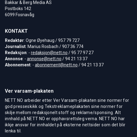
Bakkar & Berg Media AS
Postboks 142
6099 Fosnavåg
KONTAKT
Redaktør
: Ogne Øyehaug / 957 79 727
Journalist
: Marius Rosbach / 907 36 774
Redaksjon
: -
redaksjon@nett.no
/ 95 77 97 27
Annonse
: -
annonse@nett.no
/ 94 21 13 37
Abonnement
: -
abonnement@nett.no
/ 94 21 13 37
Ver varsam-plakaten
NETT NO arbeider etter Ver Varsam-plakaten sine normer for
god presseskikk og Tekstreklameplakaten sine normer for
skilje mellom redaksjonelt stoff og reklame/sponsing. Alt
innhald på NETT NO er opphavsrettsleg verna. NETT NO har
ikkje ansvar for innhaldet på eksterne nettsider som det blir
lenka til.