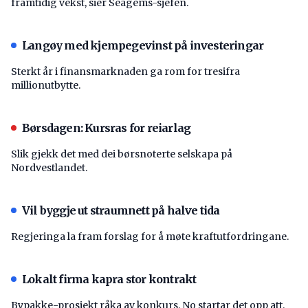
framtidig vekst, sier Seagems-sjefen.
Langøy med kjempegevinst på investeringar
Sterkt år i finansmarknaden ga rom for tresifra
millionutbytte.
Børsdagen: Kursras for reiarlag
Slik gjekk det med dei børsnoterte selskapa på
Nordvestlandet.
Vil byggje ut straumnett på halve tida
Regjeringa la fram forslag for å møte kraftutfordringane.
Lokalt firma kapra stor kontrakt
Bypakke-prosjekt råka av konkurs. No startar det opp att.