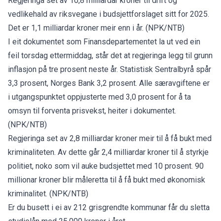
Regjeringa set av 10,8 milliardar kroner til drift og
vedlikehald av riksvegane i budsjettforslaget sitt for 2025.
Det er 1,1 milliardar kroner meir enn i år. (NPK/NTB)
I eit dokumentet som Finansdepartementet la ut ved ein
feil torsdag ettermiddag, står det at regjeringa legg til grunn
inflasjon på tre prosent neste år. Statistisk Sentralbyrå spår
3,3 prosent, Norges Bank 3,2 prosent. Alle særavgiftene er
i utgangspunktet oppjusterte med 3,0 prosent for å ta
omsyn til forventa prisvekst, heiter i dokumentet.
(NPK/NTB)
Regjeringa set av 2,8 milliardar kroner meir til å få bukt med
kriminaliteten. Av dette går 2,4 milliardar kroner til å styrkje
politiet, noko som vil auke budsjettet med 10 prosent. 90
millionar kroner blir måleretta til å få bukt med økonomisk
kriminalitet. (NPK/NTB)
Er du busett i ei av 212 grisgrendte kommunar
får du sletta