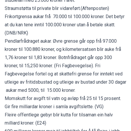
studielån med 25.000 kroner i året.
Straumstøtta til private blir vidareført
.(Aftenposten)
Frikortgrensa aukar frå 70.000 til 100.000 kroner. Det betyr
at du kan tene inntil 100.000 kroner utan å betale skatt.
(
DNB/NRK)
Pendlarfrådraget aukar. Øvre grense går opp frå 97.000
kroner til 100.880 kroner, og kilometersatsen blir auke frå
1,76 kroner til 1,83 kroner. Botnfrådraget går opp 300
kroner, til 15,250 kroner.
(Fri Fagbevegelse)
. Fri
Fagbevegelse fortel og at skattefri grense for inntekt ved
utleige av fritidsbustad og utleige av bustad under 30 dagar
aukar med 5000, til 15.000 kroner.
Momskutt for avgift til vatn og avløp frå 25 til 15 prosent.
Gir fire milliardar kroner i samla avgiftslette.
(VG)
Fleire offentlege gebyr blir kutta for tilsaman ein halv
milliard kroner.
(E24)