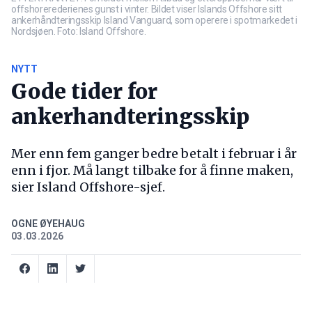
offshorerederienes gunst i vinter. Bildet viser Islands Offshore sitt
ankerhåndteringsskip Island Vanguard, som operere i spotmarkedet i
Nordsjøen. Foto: Island Offshore.
NYTT
Gode tider for
ankerhandteringsskip
Mer enn fem ganger bedre betalt i februar i år
enn i fjor. Må langt tilbake for å finne maken,
sier Island Offshore-sjef.
OGNE ØYEHAUG
03.03.2026