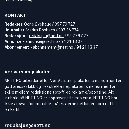
KONTAKT
Redaktør
: Ogne Øyehaug / 957 79 727
Journalist
: Marius Rosbach / 907 36 774
Redaksjon
: -
redaksjon@nett.no
/ 95 77 97 27
Annonse
: -
annonse@nett.no
/ 94 21 13 37
Abonnement
: -
abonnement@nett.no
/ 94 21 13 37
Ver varsam-plakaten
NETT NO arbeider etter Ver Varsam-plakaten sine normer for
god presseskikk og Tekstreklameplakaten sine normer for
skilje mellom redaksjonelt stoff og reklame/sponsing. Alt
innhald på NETT NO er opphavsrettsleg verna. NETT NO har
ikkje ansvar for innhaldet på eksterne nettsider som det blir
lenka til.
redaksjon@nett.no