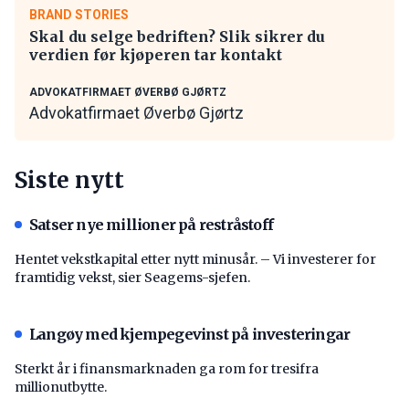
BRAND STORIES
Skal du selge bedriften? Slik sikrer du
verdien før kjøperen tar kontakt
ADVOKATFIRMAET ØVERBØ GJØRTZ
Advokatfirmaet Øverbø Gjørtz
Siste nytt
Satser nye millioner på restråstoff
Hentet vekstkapital etter nytt minusår. – Vi investerer for
framtidig vekst, sier Seagems-sjefen.
Langøy med kjempegevinst på investeringar
Sterkt år i finansmarknaden ga rom for tresifra
millionutbytte.