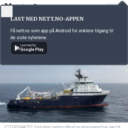
LOGG INN
MENY
Annonsørinnhold
LAST NED NETT.NO-APPEN
Link for annonse
Få nett.no som app på Android for enklere tilgang til
de siste nyhetene.
Last ned fra
Google Play
ETTERTRAKTET: Forholdet mellom tilbud og etterspørsel har vært til