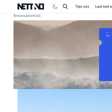
Tips oss
Last ned 
Annonsørinnhold
Link for annonse