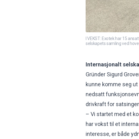
I VEKST: Exotek har 15 ansatt
selskapets samling ved hoved
Internasjonalt selsk
Gründer Sigurd Groven
kunne komme seg ut i
nedsatt funksjonsevne r
drivkraft for satsinge
– Vi startet med et k
har vokst til et inte
interesse, er både y