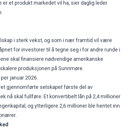
e er et produkt markedet vil ha, sier daglig leder
o.
lskap i sterk vekst, og som i nær framtid vil være
pnet for investorer til å tegne seg i for andre runde i
ngene skal finansiere nødvendige amerikanske
ppskalere produksjonen på Sunnmøre.
 per januar 2026.
råret gjennomførte selskapet første del av
k nå skal fullføre. Et konvertibelt lån på 2,4 millioner
egenkapital, og ytterligere 2,6 millioner ble hentet inn
jonærer.
rked