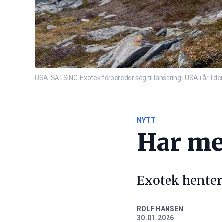
USA-SATSING: Exotek forbereder seg til lansering i USA i år. I de
NYTT
Har me
Exotek henter 
ROLF HANSEN
30.01.2026