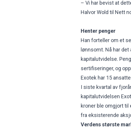
– Vi har bevist at dett
Halvor Wold til Nett n
Henter penger
Han forteller om et se
lønnsomt. Nå har det å
kapitalutvidelse. Pe
sertifiseringer, og o
Exotek har 15 ansatte
I siste kvartal av fjo
kapitalutvidelsen Exote
kroner ble omgjort til 
fra eksisterende aks
Verdens største ma