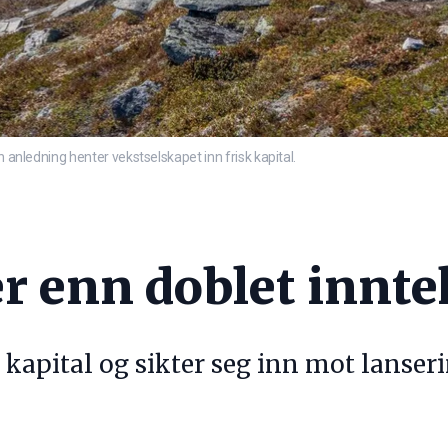
n anledning henter vekstselskapet inn frisk kapital.
r enn doblet inntek
kapital og sikter seg inn mot lanseri