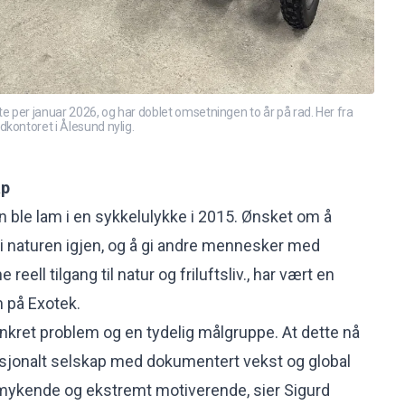
e per januar 2026, og har doblet omsetningen to år på rad. Her fra
kontoret i Ålesund nylig.
ap
 ble lam i en sykkelulykke i 2015. Ønsket om å
 naturen igjen, og å gi andre mennesker med
eell tilgang til natur og friluftsliv., har vært en
n på Exotek.
onkret problem og en tydelig målgruppe. At dette nå
rnasjonalt selskap med dokumentert vekst og global
dmykende og ekstremt motiverende, sier Sigurd