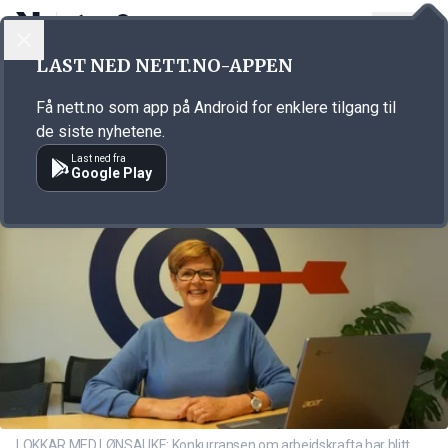
LOGG INN
MENY
Annonsørinnhold
LAST NED NETT.NO-APPEN
Link for annonse
Få nett.no som app på Android for enklere tilgang til
de siste nyhetene.
Last ned fra
Google Play
LOKKAR MED LØNSAUKE: Konkurransen om arbeidskrafta har blitt