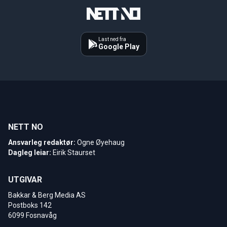
Last ned fra
Google Play
NETT NO
Ansvarleg redaktør:
Ogne Øyehaug
Dagleg leiar:
Eirik Staurset
UTGIVAR
Bakkar & Berg Media AS
Postboks 142
6099 Fosnavåg