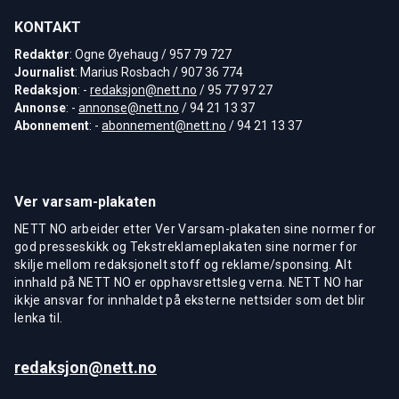
KONTAKT
Redaktør
: Ogne Øyehaug / 957 79 727
Journalist
: Marius Rosbach / 907 36 774
Redaksjon
: -
redaksjon@nett.no
/ 95 77 97 27
Annonse
: -
annonse@nett.no
/ 94 21 13 37
Abonnement
: -
abonnement@nett.no
/ 94 21 13 37
Ver varsam-plakaten
NETT NO arbeider etter Ver Varsam-plakaten sine normer for
god presseskikk og Tekstreklameplakaten sine normer for
skilje mellom redaksjonelt stoff og reklame/sponsing. Alt
innhald på NETT NO er opphavsrettsleg verna. NETT NO har
ikkje ansvar for innhaldet på eksterne nettsider som det blir
lenka til.
redaksjon@nett.no