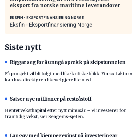
eksport fra norske maritime leverandører
EKSFIN - EKSPORTFINANSIERING NORGE
Eksfin - Eksportfinansiering Norge
Siste nytt
Riggar seg for å unngå sprekk på skipstunnelen
Få prosjekt vil bli følgt med like kritiske blikk. Ein «x-faktor»
kan kystdirektøren likevel gjere lite med.
Satser nye millioner på restråstoff
Hentet vekstkapital etter nytt minusår. – Vi investerer for
framtidig vekst, sier Seagems-sjefen.
Langøy med kjempegevinst på investeringar