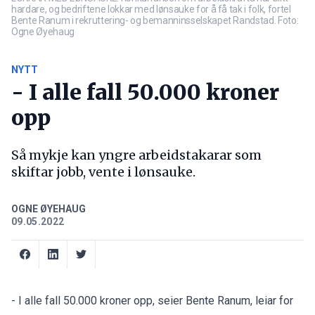
hardare, og bedriftene lokkar med lønsauke for å få tak i folk, fortel
Bente Ranum i rekruttering- og bemanninsselskapet Randstad. Foto:
Ogne Øyehaug
NYTT
- I alle fall 50.000 kroner
opp
Så mykje kan yngre arbeidstakarar som
skiftar jobb, vente i lønsauke.
OGNE ØYEHAUG
09.05.2022
- I alle fall 50.000 kroner opp, seier Bente Ranum, leiar for