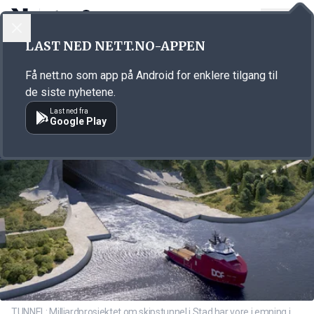
LOGG INN
MENY
Annonsørinnhold
LAST NED NETT.NO-APPEN
Link for annonse
Få nett.no som app på Android for enklere tilgang til
de siste nyhetene.
Last ned fra
Google Play
TUNNEL: Milliardprosjektet om skipstunnel i Stad har vore i emning i