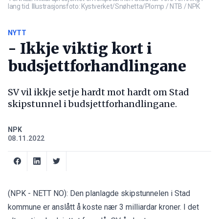
lang tid. Illustrasjonsfoto: Kystverket/Snøhetta/Plomp / NTB / NPK
NYTT
- Ikkje viktig kort i
budsjettforhandlingane
SV vil ikkje setje hardt mot hardt om Stad
skipstunnel i budsjettforhandlingane.
NPK
08.11.2022
(NPK - NETT NO): Den planlagde skipstunnelen i Stad
kommune er anslått å koste nær 3 milliardar kroner. I det