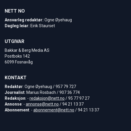
NETT NO
Ansvarleg redaktør:
Ogne Øyehaug
Dagleg leiar:
Eirik Staurset
UTGIVAR
Bakkar & Berg Media AS
Postboks 142
6099 Fosnavåg
KONTAKT
Redaktør
: Ogne Øyehaug / 957 79 727
Journalist
: Marius Rosbach / 907 36 774
Redaksjon
: -
redaksjon@nett.no
/ 95 77 97 27
Annonse
: -
annonse@nett.no
/ 94 21 13 37
Abonnement
: -
abonnement@nett.no
/ 94 21 13 37