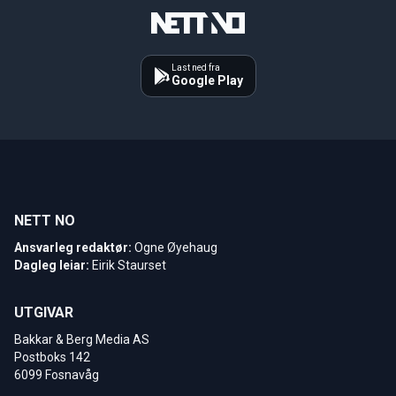
Last ned fra
Google Play
NETT NO
Ansvarleg redaktør:
Ogne Øyehaug
Dagleg leiar:
Eirik Staurset
UTGIVAR
Bakkar & Berg Media AS
Postboks 142
6099 Fosnavåg