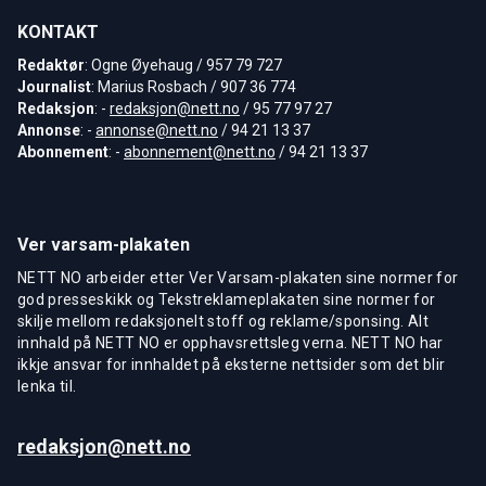
KONTAKT
Redaktør
: Ogne Øyehaug / 957 79 727
Journalist
: Marius Rosbach / 907 36 774
Redaksjon
: -
redaksjon@nett.no
/ 95 77 97 27
Annonse
: -
annonse@nett.no
/ 94 21 13 37
Abonnement
: -
abonnement@nett.no
/ 94 21 13 37
Ver varsam-plakaten
NETT NO arbeider etter Ver Varsam-plakaten sine normer for
god presseskikk og Tekstreklameplakaten sine normer for
skilje mellom redaksjonelt stoff og reklame/sponsing. Alt
innhald på NETT NO er opphavsrettsleg verna. NETT NO har
ikkje ansvar for innhaldet på eksterne nettsider som det blir
lenka til.
redaksjon@nett.no