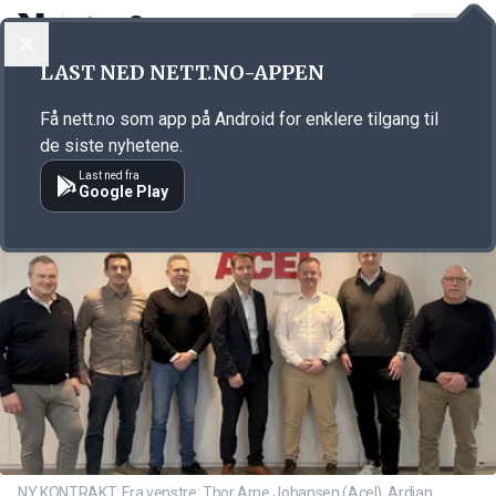
LOGG INN
MENY
Annonsørinnhold
LAST NED NETT.NO-APPEN
Link for annonse
Få nett.no som app på Android for enklere tilgang til
de siste nyhetene.
Last ned fra
Google Play
NY KONTRAKT: Fra venstre: Thor Arne Johansen (Acel), Ardian