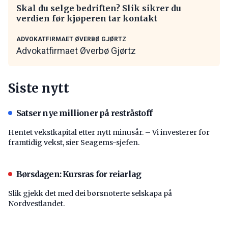
Skal du selge bedriften? Slik sikrer du
verdien før kjøperen tar kontakt
ADVOKATFIRMAET ØVERBØ GJØRTZ
Advokatfirmaet Øverbø Gjørtz
Siste nytt
Satser nye millioner på restråstoff
Hentet vekstkapital etter nytt minusår. – Vi investerer for
framtidig vekst, sier Seagems-sjefen.
Børsdagen: Kursras for reiarlag
Slik gjekk det med dei børsnoterte selskapa på
Nordvestlandet.