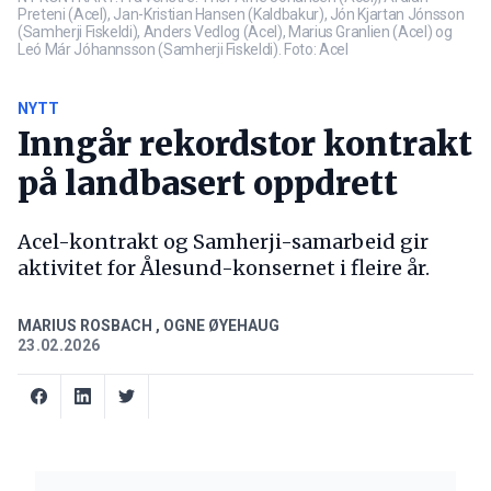
Preteni (Acel), Jan-Kristian Hansen (Kaldbakur), Jón Kjartan Jónsson
(Samherji Fiskeldi), Anders Vedlog (Acel), Marius Granlien (Acel) og
Leó Már Jóhannsson (Samherji Fiskeldi). Foto: Acel
NYTT
Inngår rekordstor kontrakt
på landbasert oppdrett
Acel-kontrakt og Samherji-samarbeid gir
aktivitet for Ålesund-konsernet i fleire år.
MARIUS ROSBACH
,
OGNE ØYEHAUG
23.02.2026