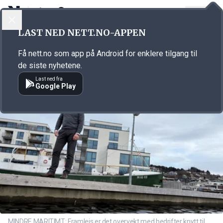
LOGG INN
MENY
Annonsørinnhold
LAST NED NETT.NO-APPEN
Link for annonse
Få nett.no som app på Android for enklere tilgang til
de siste nyhetene.
Last ned fra
Google Play
MINDRE MARITIMT: Framleis er det overvekt med bedrifter knytt til