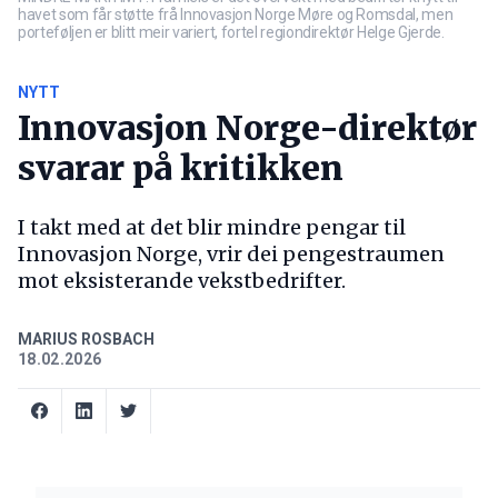
havet som får støtte frå Innovasjon Norge Møre og Romsdal, men
porteføljen er blitt meir variert, fortel regiondirektør Helge Gjerde.
NYTT
Innovasjon Norge-direktør
svarar på kritikken
I takt med at det blir mindre pengar til
Innovasjon Norge, vrir dei pengestraumen
mot eksisterande vekstbedrifter.
MARIUS ROSBACH
18.02.2026