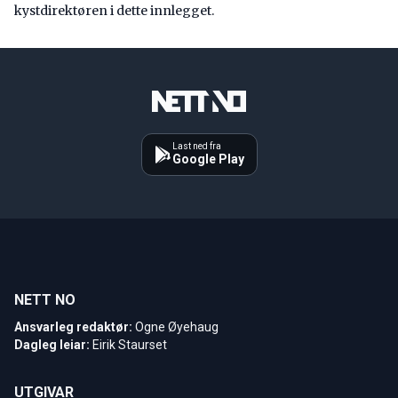
kystdirektøren i dette innlegget.
Last ned fra
Google Play
NETT NO
Ansvarleg redaktør:
Ogne Øyehaug
Dagleg leiar:
Eirik Staurset
UTGIVAR