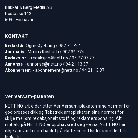
Bakkar & Berg Media AS
Postboks 142
6099 Fosnavåg
KONTAKT
Redaktør
: Ogne Øyehaug / 957 79 727
Journalist
: Marius Rosbach / 907 36 774
Redaksjon
: -
redaksjon@nett.no
/ 95 77 97 27
Annonse
: -
annonse@nett.no
/ 94 21 13 37
Abonnement
: -
abonnement@nett.no
/ 94 21 13 37
Ver varsam-plakaten
NETT NO arbeider etter Ver Varsam-plakaten sine normer for
god presseskikk og Tekstreklameplakaten sine normer for
skilje mellom redaksjonelt stoff og reklame/sponsing. Alt
innhald på NETT NO er opphavsrettsleg verna. NETT NO har
ikkje ansvar for innhaldet på eksterne nettsider som det blir
lenka til.