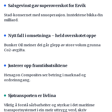
Salsgevinst gav superoverskot for Ervik
Stad-konsernet med snuoperasjon. Inntektene bikka éin
milliard.
Nytt fall i omsetninga – held overskotet oppe
Bunker Oil meiner dei går glepp av store volum grunna
Co2-avgifta.
Justerer opp framtidsutsiktene
Hexagon Composites ser betring i marknad og
ordreinngang.
Sjøtransporten er livlina
Viktig å forstå ­sårbarheiter og styrkar i det maritime
transport­systemet i ein meir uttrygg verd, skriv