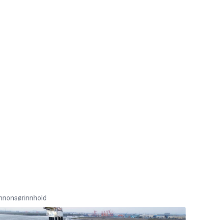
nnonsørinnhold