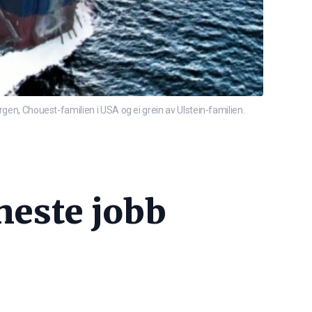
rgen, Chouest-familien i USA og ei grein av Ulstein-familien.
 neste jobb