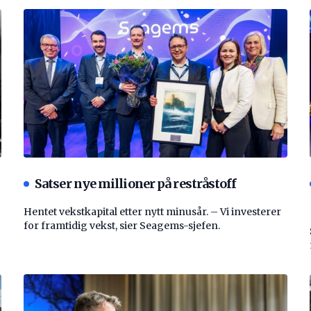
Satser nye millioner på restråstoff
Hentet vekstkapital etter nytt minusår. – Vi investerer
for framtidig vekst, sier Seagems-sjefen.