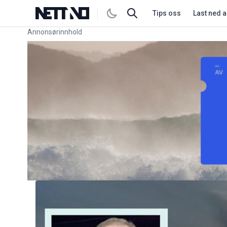
Tips oss
Last ned 
Annonsørinnhold
Link for annonse