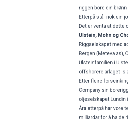
riggen bore ein brønn 
Etterpå står nok ein j
Det er venta at dette op
Ulstein, Mohn og Ch
Riggselskapet med adr
Bergen (Meteva as), C
Ulsteinfamilien i Ulste
offshorereiarlaget Is
Etter fleire forseinki
Company sin borerigge
oljeselskapet Lundin 
Åra etterpå har vore t
milliardar for å halde