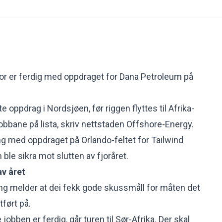
or er ferdig med oppdraget for Dana Petroleum på
e oppdrag i Nordsjøen, før riggen flyttes til Afrika-
obbane på lista, skriv nettstaden
Offshore-Energy
.
ong med oppdraget på Orlando-feltet for Tailwind
 ble sikra mot slutten av fjoråret.
av året
ling melder at dei fekk gode skussmåll for måten det
tført på.
jobben er ferdig, går turen til Sør-Afrika. Der skal