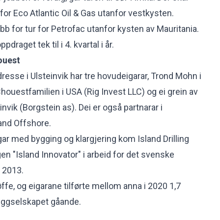
for Eco Atlantic Oil & Gas utanfor vestkysten.
obb for tur for Petrofac utanfor kysten av Mauritania.
pdraget tek til i 4. kvartal i år.
ouest
esse i Ulsteinvik har tre hovudeigarar, Trond Mohn i
houestfamilien i USA (Rig Invest LLC) og ei grein av
invik (Borgstein as). Dei er også partnarar i
land Offshore.
ngar med bygging og klargjering kom Island Drilling
n "Island Innovator" i arbeid for det svenske
i 2013.
øffe, og eigarane tilførte mellom anna i 2020 1,7
 riggselskapet gåande.