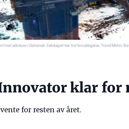
pet med adresse i Ulsteinvik. Selskapet har tre hovudeigarar, Trond Mohn i Be
Innovator klar for
vente for resten av året.