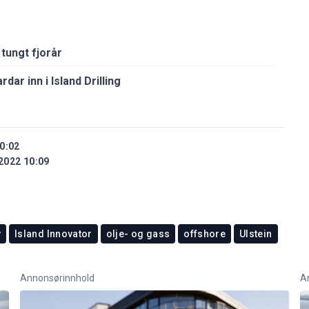
tungt fjorår
rdar inn i Island Drilling
0:02
2022 10:09
y
Island Innovator
olje- og gass
offshore
Ulstein
Annonsørinnhold
A