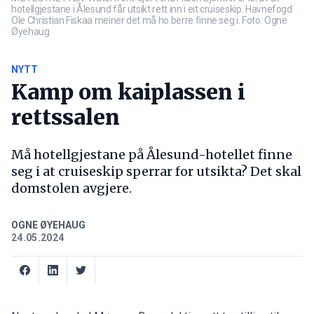
hotellgjestane i Ålesund får utsikt rett inn i eit cruiseskip. Havnefogd
Ole Christian Fiskaa meiner det må ho berre finne seg i. Foto: Ogne
Øyehaug
NYTT
Kamp om kaiplassen i
rettssalen
Må hotellgjestane på Ålesund-hotellet finne
seg i at cruiseskip sperrar for utsikta? Det skal
domstolen avgjere.
OGNE ØYEHAUG
24.05.2024