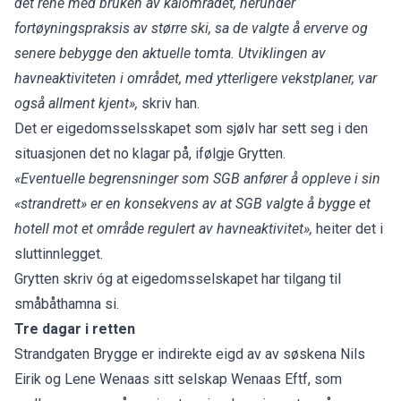
det rene med bruken av kaiområdet, herunder
fortøyningspraksis av større ski, sa de valgte å erverve og
senere bebygge den aktuelle tomta. Utviklingen av
havneaktiviteten i området, med ytterligere vekstplaner, var
også allment kjent
»
,
skriv han.
Det er eigedomsselsskapet som sjølv har sett seg i den
situasjonen det no klagar på, ifølgje Grytten.
«
Eventuelle begrensninger som SGB anfører å oppleve i sin
«strandrett» er en konsekvens av at SGB valgte å bygge et
hotell mot et område regulert av havneaktivitet
»
,
heiter det i
sluttinnlegget.
Grytten skriv óg at eigedomsselskapet har tilgang til
småbåthamna si.
Tre dagar i retten
Strandgaten Brygge er indirekte eigd av av søskena Nils
Eirik og Lene Wenaas sitt selskap Wenaas Eftf, som