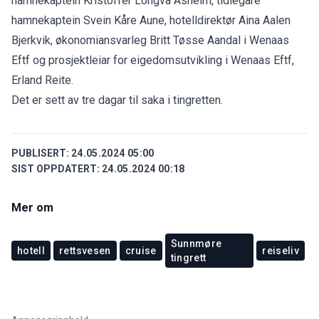
hamnekaptein Kristoffer Longva Åsheim, tidlegare
hamnekaptein Svein Kåre Aune, hotelldirektør Aina Aalen
Bjerkvik, økonomiansvarleg Britt Tøsse Aandal i Wenaas
Eftf og prosjektleiar for eigedomsutvikling i Wenaas Eftf,
Erland Reite.
Det er sett av tre dagar til saka i tingretten.
PUBLISERT:
24.05.2024 05:00
SIST OPPDATERT:
24.05.2024 00:18
Mer om
Sunnmøre
hotell
rettsvesen
cruise
reiseliv
tingrett