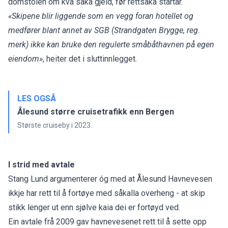
domstolen om kva saka gjeld, før rettsaka startar.
«Skipene blir liggende som en vegg foran hotellet og
medfører blant annet av SGB (Strandgaten Brygge, reg.
merk) ikke kan bruke den regulerte småbåthavnen på egen
eiendom»
, heiter det i sluttinnlegget.
LES OGSÅ
Ålesund større cruisetrafikk enn Bergen
Største cruiseby i 2023.
I strid med avtale
Stang Lund argumenterer óg med at Ålesund Havnevesen
ikkje har rett til å fortøye med såkalla overheng - at skip
stikk lenger ut enn sjølve kaia dei er fortøyd ved.
Ein avtale frå 2009 gav havnevesenet rett til å sette opp