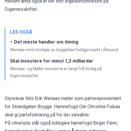
mellom anna også er ein stor eigedomsinvestor på
Digernesskiftet.
LES OGSÅ
– Det meste handler om timing
Wenaas med storkjøp av byggeklart boligprosjekt i Ålesund.
Skal investere for minst 1,3 milliardar
Wenaas- og Møller-konserna er langt frå ferdig på
Digernesskiftet.
Styreleiar Nils Erik Wenaas møter som partsrepresentant
for Strandgaten Brygge. Hamnefogd Ole Christina Fiskaa
skal gi partsforklaring på for dei salsøkte.
På vitnelista står også tidlegare hamefogd Birger Flem,