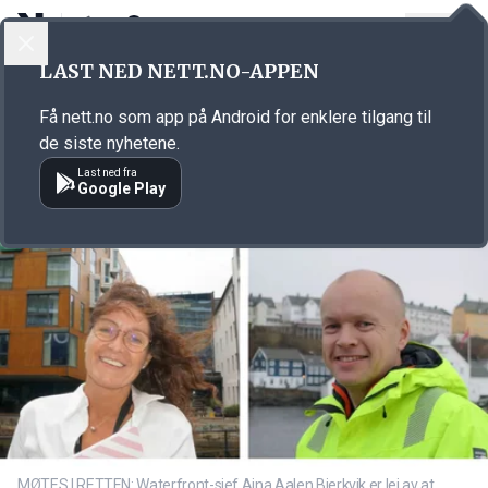
LOGG INN
MENY
Annonsørinnhold
LAST NED NETT.NO-APPEN
Link for annonse
Få nett.no som app på Android for enklere tilgang til
de siste nyhetene.
Last ned fra
Google Play
MØTES I RETTEN: Waterfront-sjef Aina Aalen Bjerkvik er lei av at