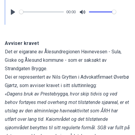
00:00
Play
Mute
Avviser kravet
Det er eigarane av Ålesundregionen Havnevesen - Sula,
Giske og Ålesund kommune - som er saksøkt av
Strandgaten Brygge.
Dei er representert av Nils Grytten i Advokatfirmaet Øverbø
Gjørtz, som avviser kravet i sitt sluttinnlegg:
«
Dagens bruk av Prestebrygga, hvor skip tidvis og ved
behov fortøyes med overheng mot tilstøtende sjøareal, er et
utslag av den alminnleige havneaktivitet som ÅRH har
utført over lang tid. Kaiområdet og det tilstøtende
sjøområdet benyttes til sitt regulerte formål. SGB var fullt på