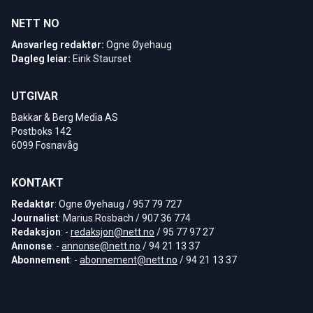
NETT NO
Ansvarleg redaktør:
Ogne Øyehaug
Dagleg leiar:
Eirik Staurset
UTGIVAR
Bakkar & Berg Media AS
Postboks 142
6099 Fosnavåg
KONTAKT
Redaktør
: Ogne Øyehaug / 957 79 727
Journalist
: Marius Rosbach / 907 36 774
Redaksjon
: -
redaksjon@nett.no
/ 95 77 97 27
Annonse
: -
annonse@nett.no
/ 94 21 13 37
Abonnement
: -
abonnement@nett.no
/ 94 21 13 37