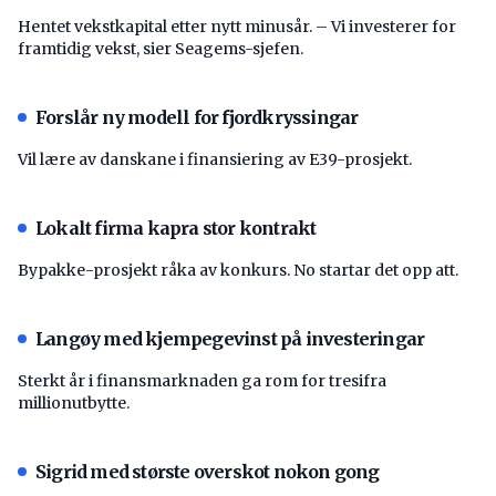
Hentet vekstkapital etter nytt minusår. – Vi investerer for
framtidig vekst, sier Seagems-sjefen.
Forslår ny modell for fjordkryssingar
Vil lære av danskane i finansiering av E39-prosjekt.
Lokalt firma kapra stor kontrakt
Bypakke-prosjekt råka av konkurs. No startar det opp att.
Langøy med kjempegevinst på investeringar
Sterkt år i finansmarknaden ga rom for tresifra
millionutbytte.
Sigrid med største overskot nokon gong