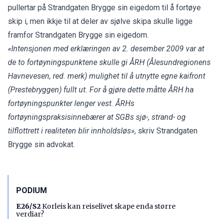
pullertar på Strandgaten Brygge sin eigedom til å fortøye
skip i, men ikkje til at deler av sjølve skipa skulle ligge
framfor Strandgaten Brygge sin eigedom.
«
Intensjonen med erklæringen av 2. desember 2009 var at
de to fortøyningspunktene skulle gi ÅRH (Ålesundregionens
Havnevesen, red. merk) mulighet til å utnytte egne kaifront
(Prestebryggen) fullt ut. For å gjøre dette måtte ÅRH ha
fortøyningspunkter lenger vest. ÅRHs
fortøyningspraksisinnebærer at SGBs sjø-, strand- og
tilflottrett i realiteten blir innholdsløs
»
, skriv Strandgaten
Brygge sin advokat.
PODIUM
E26/S2
Korleis kan reiselivet skape enda større
verdiar?