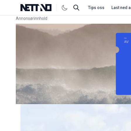
Tips oss
Last ned 
Annonsørinnhold
Link for annonse