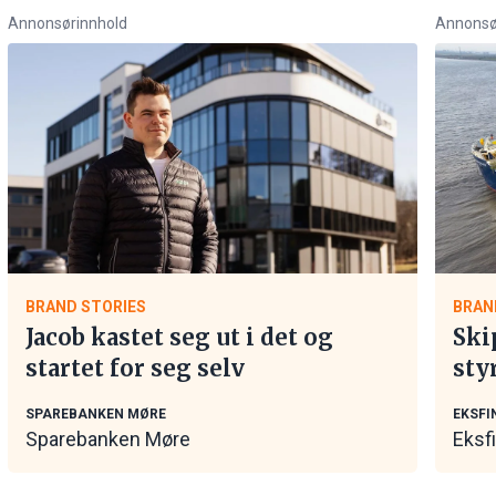
Annonsørinnhold
Annonsø
BRAND STORIES
BRAN
Jacob kastet seg ut i det og
Ski
startet for seg selv
sty
mar
SPAREBANKEN MØRE
EKSFI
Sparebanken Møre
Eksf