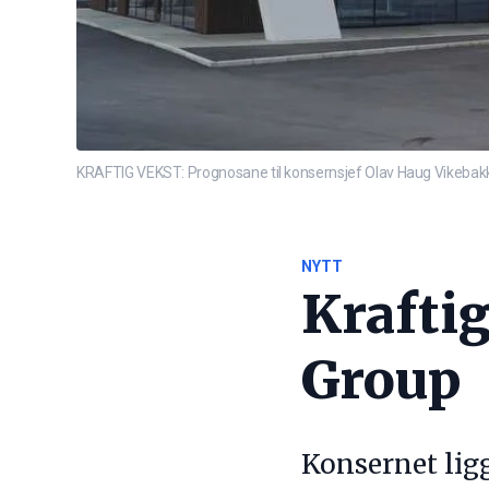
KRAFTIG VEKST: Prognosane til konsernsjef Olav Haug Vikebakk i
NYTT
Kraftig
Group
Konsernet ligg