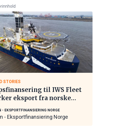
rinnhold
D STORIES
psfinansering til IWS Fleet
rker eksport fra norske
itime leverandører
N - EKSPORTFINANSIERING NORGE
in - Eksportfinansiering Norge