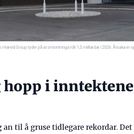
 Hareid Group tyder på at omsetninga når 1,5 milliardar i 2026. Årsaka er o
 hopp i inntektene
 an til å gruse tidlegare rekordar. Det