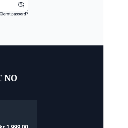
Glemt passord?
T NO
kr 1 999,00