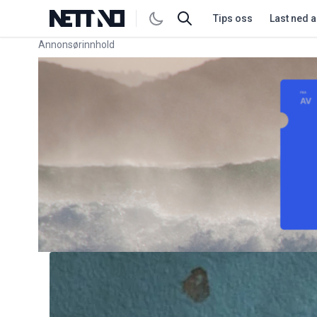
Tips oss
Last ned 
Annonsørinnhold
Link for annonse