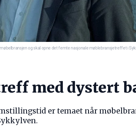
r møbelbransjen og skal opne det femte nasjonale møblebransjetreffet i Sykk
reff med dystert 
stillingstid er temaet når møbelbrans
 Sykkylven.