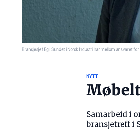
Bransjesjef Egil Sundet i Norsk Industri har mellom ansvaret fo
NYTT
Møbelt
Samarbeid i om
bransjetreff i