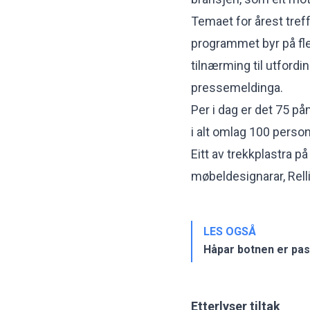
Temaet for årest treff
programmet byr på fle
tilnærming til utfordi
pressemeldinga.
Per i dag er det 75 p
i alt omlag 100 persona
Eitt av trekkplastra p
møbeldesignarar, Relli
LES OGSÅ
Håpar botnen er pas
Etterlyser tiltak