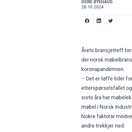
OGNE ØYEHAUG
28.10.2024
Årets bransjetreff tor
der norsk møbelbran
koronapandemien.
– Det er tøffe tider 
etterspørselsfallet o
siste åra har møbeleks
møbel i Norsk Industri
Nokre faktorar medverka
andre trekkjer ned.