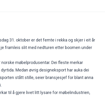
sdag 31. oktober er det femte i rekka og skjer i eit år
sje
framleis slit med nedturen
etter boomen under
for norske møbelprodusentar. Dei fleste merkar
g dyrtida. Medan øvrig designeksport har auka dei
porten stått stille, seier bransjesjef for blant anna
.
r til å gjere livet litt lysare for møbelindustrien,