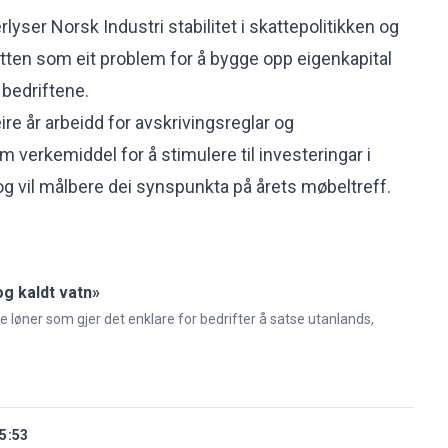
lyser Norsk Industri stabilitet i skattepolitikken og
ten som eit problem for å bygge opp eigenkapital
 bedriftene.
eire år arbeidd for avskrivingsreglar og
 verkemiddel for å stimulere til investeringar i
og vil målbere dei synspunkta på årets møbeltreff.
og kaldt vatn»
ge løner som gjer det enklare for bedrifter å satse utanlands,
5:53