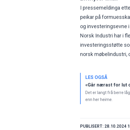
I pressemeldinga etter
peikar på formuesskat
og investeringsevne i
Norsk Industri har i fl
investeringsstøtte som
norsk møbelindustri, 
LES OGSÅ
«Går nærast for lut 
Det er langt frå berre lå
enn her heime.
PUBLISERT:
28.10.2024 1