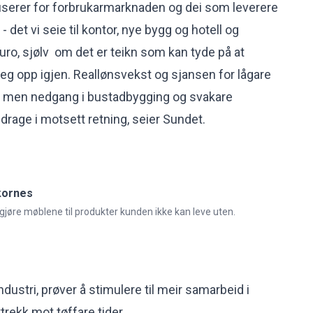
serer for forbrukarmarknaden og dei som leverere
 det vi seie til kontor, nye bygg og hotell og
uro, sjølv om det er teikn som kan tyde på at
seg opp igjen. Reallønsvekst og sjansen for lågare
lei, men nedgang i bustadbygging og svakare
rage i motsett retning, seier Sundet.
Ekornes
jøre møblene til produkter kunden ikke kan leve uten.
dustri, prøver å stimulere til meir samarbeid i
rekk mot tøffare tider.