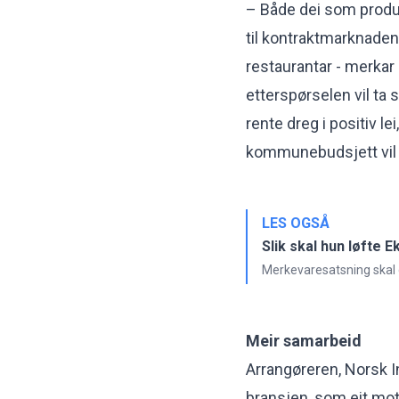
– Både dei som produ
til kontraktmarknaden -
restaurantar - merkar 
etterspørselen vil ta 
rente dreg i positiv 
kommunebudsjett vil d
LES OGSÅ
Slik skal hun løfte 
Merkevaresatsning skal g
Meir samarbeid
Arrangøreren, Norsk In
bransjen, som eit mott