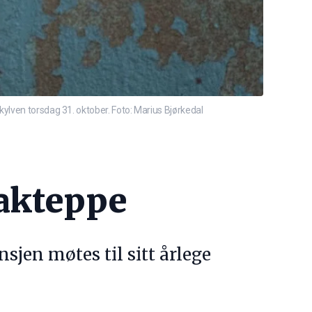
ylven torsdag 31. oktober. Foto: Marius Bjørkedal
bakteppe
jen møtes til sitt årlege