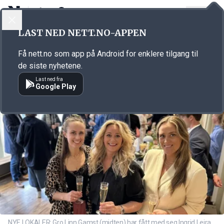
LOGG INN
MENY
Annonsørinnhold
LAST NED NETT.NO-APPEN
Link for annonse
Få nett.no som app på Android for enklere tilgang til
de siste nyhetene.
Last ned fra
Google Play
NYE LOKALER: Gro Linn Gamst (midten) har fått med seg Ingrid Leira