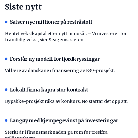
Siste nytt
Satser nye millioner på restråstoff
Hentet vekstkapital etter nytt minusår. – Vi investerer for
framtidig vekst, sier Seagems-sjefen.
Forslår ny modell for fjordkryssingar
Vil lære av danskane i finansiering av E39-prosjekt.
Lokalt firma kapra stor kontrakt
Bypakke-prosjekt råka av konkurs. No startar det opp att.
Langøy med kjempegevinst på investeringar
Sterkt år i finansmarknaden ga rom for tresifra