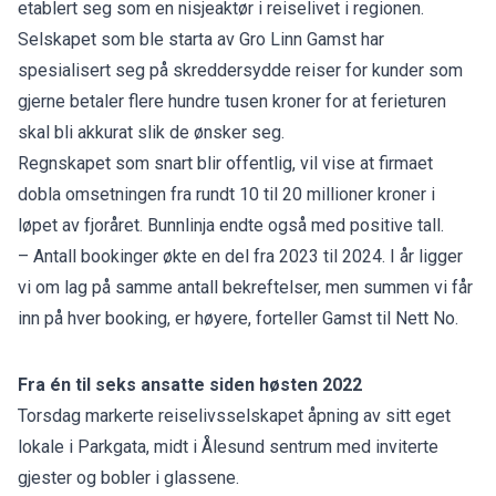
etablert seg som en nisjeaktør i reiselivet i regionen.
Selskapet som ble starta av Gro Linn Gamst har
spesialisert seg på skreddersydde reiser for kunder som
gjerne betaler flere hundre tusen kroner for at ferieturen
skal bli akkurat slik de ønsker seg.
Regnskapet som snart blir offentlig, vil vise at firmaet
dobla omsetningen fra rundt 10 til 20 millioner kroner i
løpet av fjoråret. Bunnlinja endte også med positive tall.
– Antall bookinger økte en del fra 2023 til 2024. I år ligger
vi om lag på samme antall bekreftelser, men summen vi får
inn på hver booking, er høyere, forteller Gamst til Nett No.
Fra én til seks ansatte siden høsten 2022
Torsdag markerte reiselivsselskapet åpning av sitt eget
lokale i Parkgata, midt i Ålesund sentrum med inviterte
gjester og bobler i glassene.