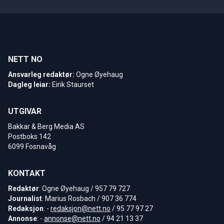
NETT NO
Ansvarleg redaktør:
Ogne Øyehaug
Dagleg leiar:
Eirik Staurset
UTGIVAR
Bakkar & Berg Media AS
Postboks 142
6099 Fosnavåg
KONTAKT
Redaktør
: Ogne Øyehaug / 957 79 727
Journalist
: Marius Rosbach / 907 36 774
Redaksjon
: -
redaksjon@nett.no
/ 95 77 97 27
Annonse
: -
annonse@nett.no
/ 94 21 13 37