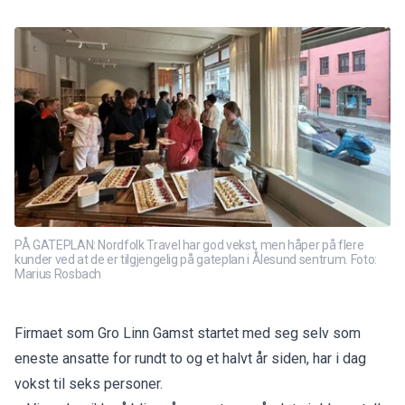
PÅ GATEPLAN: Nordfolk Travel har god vekst, men håper på flere
kunder ved at de er tilgjengelig på gateplan i Ålesund sentrum. Foto:
Marius Rosbach
Firmaet som Gro Linn Gamst
startet med seg selv som
eneste ansatte
for rundt to og et halvt år siden, har i dag
vokst til seks personer.