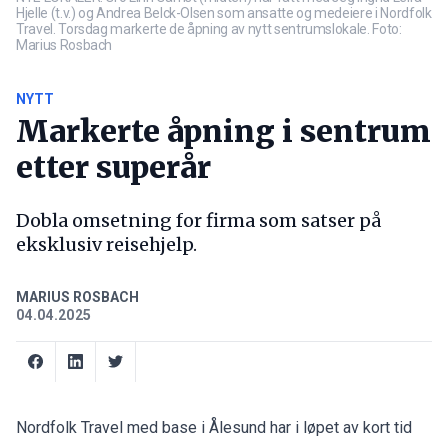
Hjelle (t.v.) og Andrea Belck-Olsen som ansatte og medeiere i Nordfolk
Travel. Torsdag markerte de åpning av nytt sentrumslokale. Foto:
Marius Rosbach
NYTT
Markerte åpning i sentrum
etter superår
Dobla omsetning for firma som satser på
eksklusiv reisehjelp.
MARIUS ROSBACH
04.04.2025
Nordfolk Travel med base i Ålesund har i løpet av kort tid