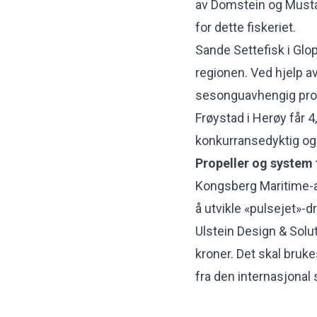
av Domstein og Mustad 
for dette fiskeriet.
Sande Settefisk i Glo
regionen. Ved hjelp av
sesonguavhengig pro
Frøystad i Herøy får 4,
konkurransedyktig og 
Propeller og system 
Kongsberg Maritime-avde
å utvikle «pulsejet»-d
Ulstein Design & Solut
kroner. Det skal bruke
fra den internasjonal