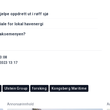
jelpe oppdrett ut i røff sjø
iale for lokal havenergi
å laksemenyen?
3:08
2023 13:17
Ulstein Group
forsking
Kongsberg Maritime
Annonsørinnhold
A