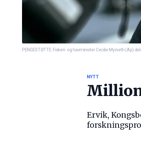
PENGESTØTTE: Fiskeri- og havminister Cecilie Myrseth (Ap) dele
NYTT
Million
Ervik, Kongsb
forskningspro