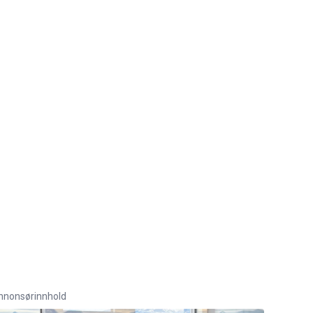
nnonsørinnhold