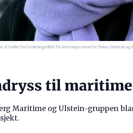
r ut midler fra Forskningsrådet for innovasjon innenfor fiskeri, havbruk og
dryss til maritime
erg Maritime og Ulstein-gruppen blan
sjekt.