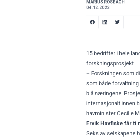
MARIUS ROSBACH
04.12.2023
15 bedrifter i hele lan
forskningsprosjekt.
– Forskningen som dis
som både forvaltning o
blå næringene. Prosjek
internasjonalt innen b
havminister Cecilie M
Ervik Havfiske får ti m
Seks av selskapene ho