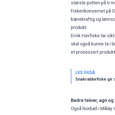
største potten på ti mi
Fiskerikonsernet på S
bærekraftig og lønnsomt
produkt.
Ervik Havfiske tar sik
skal også kunne ta i b
et prosessert produkt
LES OGSÅ
Snøkrabbefiske gir s
Bedre teiner, agn og
Også Norbait i Måløy 