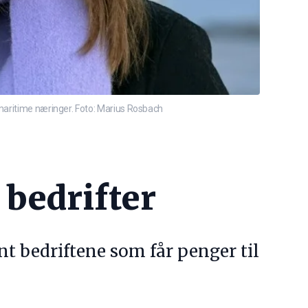
 maritime næringer. Foto: Marius Rosbach
 bedrifter
t bedriftene som får penger til