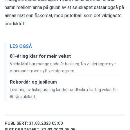
namn mellom anna på grunn av at selskapet satsar også på
annan mat enn fiskemat, med potetball som det viktigaste
produktet.
LES OGSÅ
81-åring klar for meir vekst
Volda Mat har mange gode år bak seg. No vil dei kapre nye
marknader med nytt vekstprogram.
Rekordår og jubileum
Levering av fiskepudding landet rundt sikra kraftig vekst for
80-årsjubilant.
PUBLISERT:
31.03.2023 05:00
SIST OPPDATERT:
31.03.2023 05:05