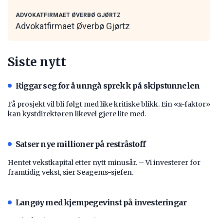
ADVOKATFIRMAET ØVERBØ GJØRTZ
Advokatfirmaet Øverbø Gjørtz
Siste nytt
Riggar seg for å unngå sprekk på skipstunnelen
Få prosjekt vil bli følgt med like kritiske blikk. Ein «x-faktor»
kan kystdirektøren likevel gjere lite med.
Satser nye millioner på restråstoff
Hentet vekstkapital etter nytt minusår. – Vi investerer for
framtidig vekst, sier Seagems-sjefen.
Langøy med kjempegevinst på investeringar