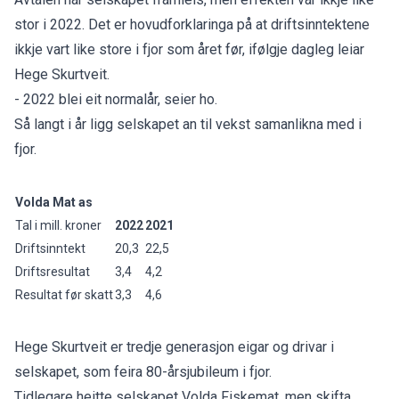
stor i 2022. Det er hovudforklaringa på at driftsinntektene
ikkje vart like store i fjor som året før, ifølgje dagleg leiar
Hege Skurtveit.
- 2022 blei eit normalår, seier ho.
Så langt i år ligg selskapet an til vekst samanlikna med i
fjor.
Volda Mat as
Tal i mill. kroner
2022
2021
Driftsinntekt
20,3
22,5
Driftsresultat
3,4
4,2
Resultat før skatt
3,3
4,6
Hege Skurtveit er tredje generasjon eigar og drivar i
selskapet, som feira 80-årsjubileum i fjor.
Tidlegare heitte selskapet Volda Fiskemat, men skifta