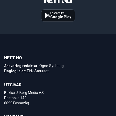
Last ned fra
Google Play
NETT NO
Ansvarleg redaktør:
Ogne Øyehaug
Dagleg leiar:
Eirik Staurset
UTGIVAR
Bakkar & Berg Media AS
Postboks 142
6099 Fosnavåg