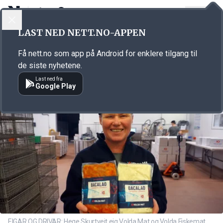
LOGG INN
MENY
Annonsørinnhold
LAST NED NETT.NO-APPEN
Link for annonse
Få nett.no som app på Android for enklere tilgang til
de siste nyhetene.
Last ned fra
Google Play
EIGAR OG DRIVAR: Hege Skurtveit eig Volda Mat og Volda Fiskemat