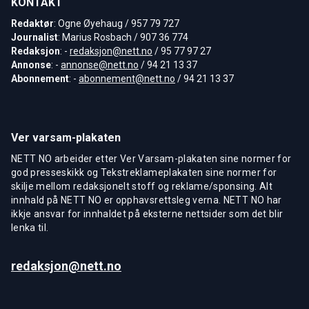
KONTAKT
Redaktør
: Ogne Øyehaug / 957 79 727
Journalist
: Marius Rosbach / 907 36 774
Redaksjon
: -
redaksjon@nett.no
/ 95 77 97 27
Annonse
: -
annonse@nett.no
/ 94 21 13 37
Abonnement
: -
abonnement@nett.no
/ 94 21 13 37
Ver varsam-plakaten
NETT NO arbeider etter Ver Varsam-plakaten sine normer for
god presseskikk og Tekstreklameplakaten sine normer for
skilje mellom redaksjonelt stoff og reklame/sponsing. Alt
innhald på NETT NO er opphavsrettsleg verna. NETT NO har
ikkje ansvar for innhaldet på eksterne nettsider som det blir
lenka til.
redaksjon@nett.no