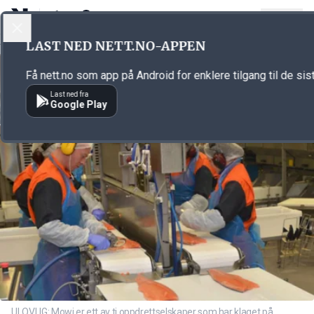
LOGG INN
MENY
Annonsørinnhold
LAST NED NETT.NO-APPEN
Link for annonse
Få nett.no som app på Android for enklere tilgang til de sis
Last ned fra
Google Play
ULOVLIG: Mowi er ett av ti oppdrettselskaper som har klaget på