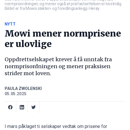
normprisordningen, og mener også at prisfastsettelsen er lovstridig.
Bildet er fra Mowis slakteri- og foredlingsanlegg i Herøy.
NYTT
Mowi mener normprisene
er ulovlige
Oppdrettselskapet krever å få unntak fra
normprisordningen og mener praksisen
strider mot loven.
PAULA ZWOLENSKI
05.05.2025
I mars påklaget ti selskaper vedtak om prisene for