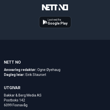
Last ned fra
Google Play
NETT NO
Ansvarleg redaktør:
Ogne Øyehaug
Dagleg leiar:
Eirik Staurset
UTGIVAR
Bakkar & Berg Media AS
Postboks 142
6099 Fosnavåg