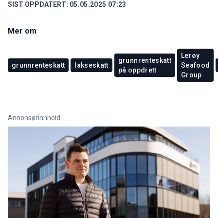
SIST OPPDATERT:
05.05.2025 07:23
Mer om
Lerøy
grunnrenteskatt
grunnrenteskatt
lakseskatt
Seafood
på oppdrett
Group
Annonsørinnhold