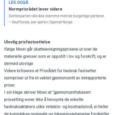
LES OGSÅ
Normprisrådet lever videre
Senterpartiet ville ikke stemme med de borgerlige partiene.
– Skuffende, sier sjefen i Sjømat Norge.
Ulovlig prisfastsettelse
Ifølge Mowi går skatteavregningsprisene ut over de
materielle grenser som er oppstilt i lov og forskrift, og er
dermed ulovlige.
Videre kritiseres at Prisrådet for havbruk fastsetter
normpriser ut fra et vektet gjennomsnitt av innrapporterte
priser.
I sin klage skriver Mowi at “gjennomsnittsbasert
prissetting evner ikke å hensynta de enkelte
havbruksaktørers ulike inntekts- og kostnadsnivå, ei heller
de komplekse regionale og lokasjonsavhengige forskjeller