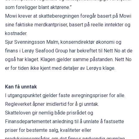
som foreligger blant aktørene.”
Mowi krever at skatteberegningen foregår basert på Mowi
sine faktiske merdkantpriser, basert på reelle inntekter og
kostnader.
Sjur Svenningsson Malm, konserndirektør økonomi og
finans i Lerøy Seafood Group har bekreftet til Nett No at de
også har klaget. Klagen gjelder samme påstanden. Nett No
er for tiden ikke kjent med detaljer av Lerøys klage.
Kan få unntak
I utgangspunktet gjelder faste avregningspriser for alle.
Regleverket åpner imidlertid for å gi unntak.
Skatteloven gir nemlig både prisrådet og
Finansdepartementet anledning til å unnlate å fastsette
priser for bestemte salg, kvaliteter eller
produksjonsområder, om det finnes nødvendig grunnlag.