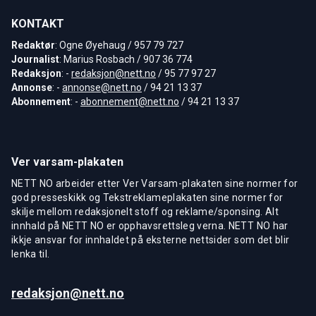
KONTAKT
Redaktør
: Ogne Øyehaug / 957 79 727
Journalist
: Marius Rosbach / 907 36 774
Redaksjon
: -
redaksjon@nett.no
/ 95 77 97 27
Annonse
: -
annonse@nett.no
/ 94 21 13 37
Abonnement
: -
abonnement@nett.no
/ 94 21 13 37
Ver varsam-plakaten
NETT NO arbeider etter Ver Varsam-plakaten sine normer for
god presseskikk og Tekstreklameplakaten sine normer for
skilje mellom redaksjonelt stoff og reklame/sponsing. Alt
innhald på NETT NO er opphavsrettsleg verna. NETT NO har
ikkje ansvar for innhaldet på eksterne nettsider som det blir
lenka til.
redaksjon@nett.no