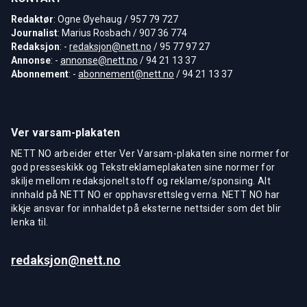
Redaktør
: Ogne Øyehaug / 957 79 727
Journalist
: Marius Rosbach / 907 36 774
Redaksjon
: -
redaksjon@nett.no
/ 95 77 97 27
Annonse
: -
annonse@nett.no
/ 94 21 13 37
Abonnement
: -
abonnement@nett.no
/ 94 21 13 37
Ver varsam-plakaten
NETT NO arbeider etter Ver Varsam-plakaten sine normer for
god presseskikk og Tekstreklameplakaten sine normer for
skilje mellom redaksjonelt stoff og reklame/sponsing. Alt
innhald på NETT NO er opphavsrettsleg verna. NETT NO har
ikkje ansvar for innhaldet på eksterne nettsider som det blir
lenka til.
redaksjon@nett.no