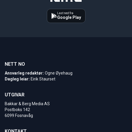
Last ned fra
Google Play
NETT NO
Ansvarleg redaktør:
Ogne Øyehaug
Dagleg leiar:
Eirik Staurset
UTGIVAR
Bakkar & Berg Media AS
Postboks 142
6099 Fosnavåg
KONTAKT