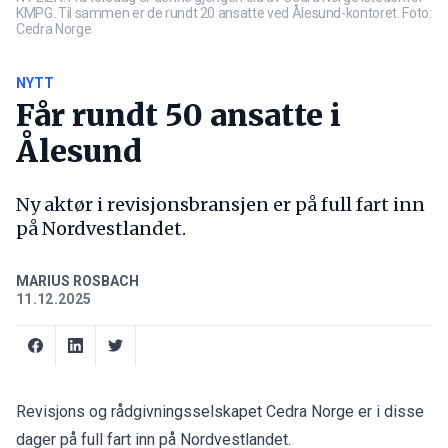
KMPG. Til sammen er de rundt 20 ansatte ved Ålesund-kontoret. Foto:
Cedra Norge
NYTT
Får rundt 50 ansatte i
Ålesund
Ny aktør i revisjonsbransjen er på full fart inn
på Nordvestlandet.
MARIUS ROSBACH
11.12.2025
Revisjons og rådgivningsselskapet Cedra Norge er i disse
dager på full fart inn på Nordvestlandet.