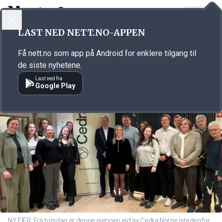
LOGG INN
MENY
Annonsørinnhold
LAST NED NETT.NO-APPEN
Link for annonse
Få nett.no som app på Android for enklere tilgang til
de siste nyhetene.
Last ned fra
Google Play
NY EIER: Fra torsdag er denne gjengen eid av Cedra Norge istedenfor