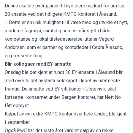
Denne uka ble overgangen til nye eiere markert for om lag
20 ansatte ved det tidligere KMPG-kontoret i Ålesund.
– Dette er en unik mulighet til å være med og utvikle et nytt,
moderne fagmiljø, samtidig som vi står støtt i både
kompetanse og lokal tilstedeværelse, uttaler Vegard
Andorsen, som er partner og kontorleder i Cedra Ålesund, i
en pressemelding.
Blir kollegaer med EY-ansatte
Onsdag ble det kjent at rundt
30 EY-ansatte
i Ålesund blir
med over til det nystarta selskapet i løpet av nærmeste
framtid. De ansatte ved EY sitt kontor i Ulsteinvik skal
fortsette i konsernet under Bergen-kontoret, har Nett No
fått opplyst.
Kjøpet av en rekke
KMPG-kontor over hele landet
, ble kjent
i september.
Også PwC har det siste året varslet salg av en rekke