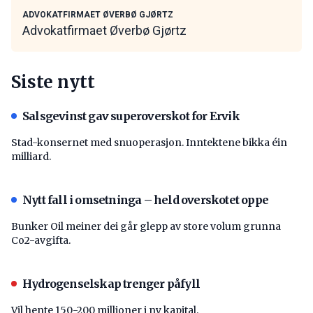
ADVOKATFIRMAET ØVERBØ GJØRTZ
Advokatfirmaet Øverbø Gjørtz
Siste nytt
Salsgevinst gav superoverskot for Ervik
Stad-konsernet med snuoperasjon. Inntektene bikka éin
milliard.
Nytt fall i omsetninga – held overskotet oppe
Bunker Oil meiner dei går glepp av store volum grunna
Co2-avgifta.
Hydrogenselskap trenger påfyll
Vil hente 150-200 millioner i ny kapital.