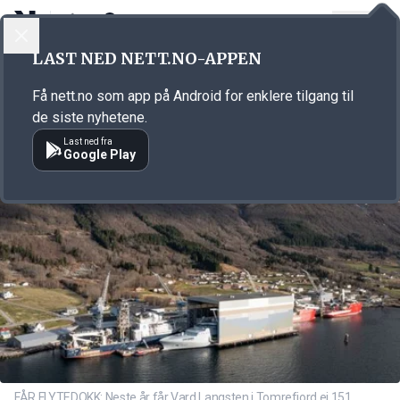
LOGG INN
MENY
Annonsørinnhold
LAST NED NETT.NO-APPEN
Link for annonse
Få nett.no som app på Android for enklere tilgang til
de siste nyhetene.
Last ned fra
Google Play
FÅR FLYTEDOKK: Neste år får Vard Langsten i Tomrefjord ei 151