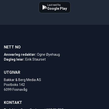
Last ned fra
Google Play
NETT NO
Ansvarleg redaktør:
Ogne Øyehaug
Dagleg leiar:
Eirik Staurset
UTGIVAR
Bakkar & Berg Media AS
Postboks 142
6099 Fosnavåg
KONTAKT