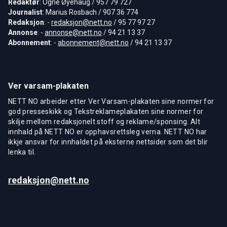
Redaktør
: Ogne Øyehaug / 957 79 727
Journalist
: Marius Rosbach / 907 36 774
Redaksjon
: -
redaksjon@nett.no
/ 95 77 97 27
Annonse
: -
annonse@nett.no
/ 94 21 13 37
Abonnement
: -
abonnement@nett.no
/ 94 21 13 37
Ver varsam-plakaten
NETT NO arbeider etter Ver Varsam-plakaten sine normer for
god presseskikk og Tekstreklameplakaten sine normer for
skilje mellom redaksjonelt stoff og reklame/sponsing. Alt
innhald på NETT NO er opphavsrettsleg verna. NETT NO har
ikkje ansvar for innhaldet på eksterne nettsider som det blir
lenka til.
redaksjon@nett.no