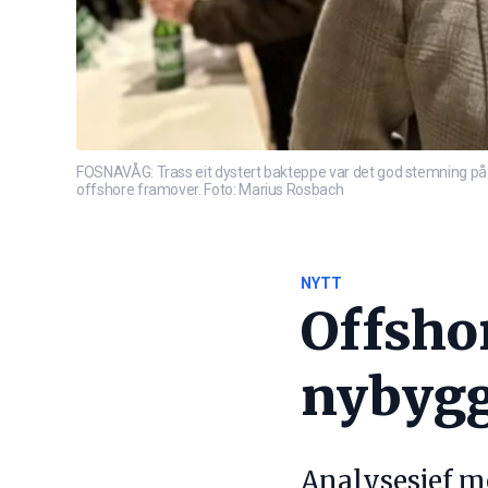
FOSNAVÅG: Trass eit dystert bakteppe var det god stemning på of
offshore framover. Foto: Marius Rosbach
NYTT
Offshor
nybyg
Analysesjef m