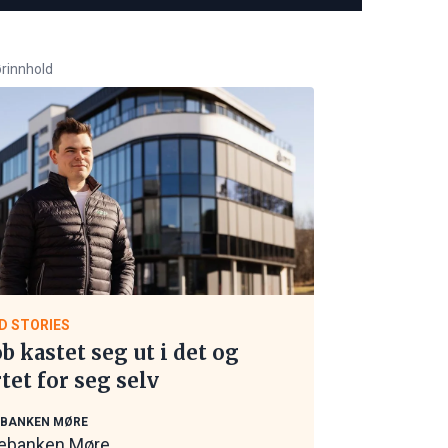
rinnhold
D STORIES
ob kastet seg ut i det og
rtet for seg selv
EBANKEN MØRE
ebanken Møre