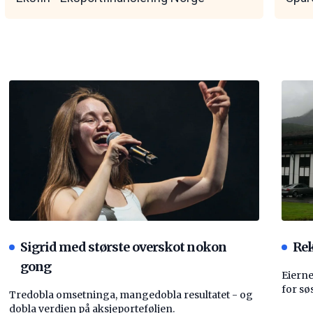
Sigrid med største overskot nokon
Rek
gong
Eierne
for sø
Tredobla omsetninga, mangedobla resultatet - og
dobla verdien på aksjeporteføljen.