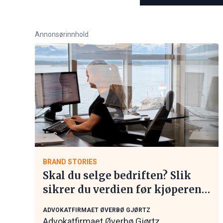
Annonsørinnhold
BRAND STORIES
Skal du selge bedriften? Slik
sikrer du verdien før kjøperen
tar kontakt
ADVOKATFIRMAET ØVERBØ GJØRTZ
Advokatfirmaet Øverbø Gjørtz