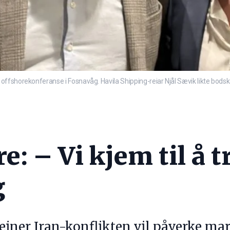
fshorekonferanse i Fosnavåg. Havila Shipping-reiar Njål Sævik likte bodska
e: – Vi kjem til å
g
einer Iran-konflikten vil påverke m