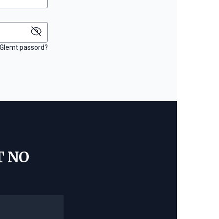
Glemt passord?
T NO