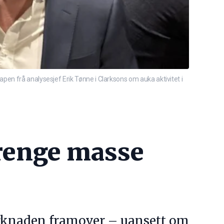
pen frå analysesjef Erik Tønne i Clarksons om auka aktivitet i
 trenge masse
arknaden framover – uansett om