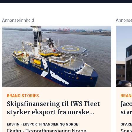
Annonsørinnhold
Annonsø
BRAND STORIES
BRAN
Skipsfinansering til IWS Fleet
Jac
styrker eksport fra norske
sta
maritime leverandører
EKSFIN - EKSPORTFINANSIERING NORGE
SPAR
Eksfin - Eksportfinansiering Norge
Spar