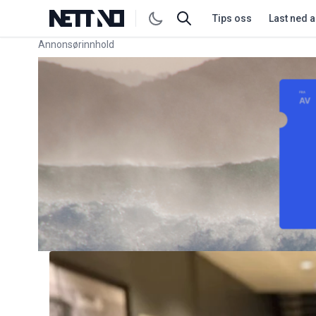
Tips oss
Last ned 
Annonsørinnhold
Link for annonse