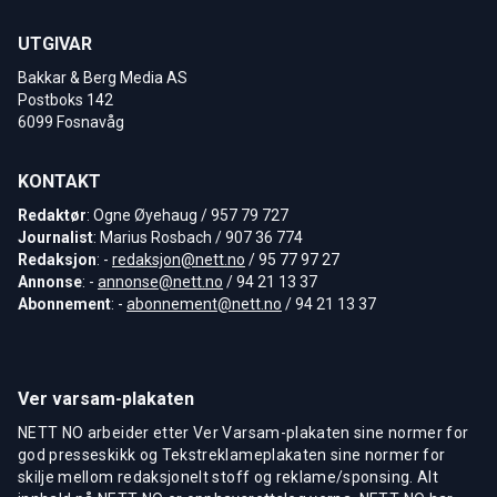
UTGIVAR
Bakkar & Berg Media AS
Postboks 142
6099 Fosnavåg
KONTAKT
Redaktør
: Ogne Øyehaug / 957 79 727
Journalist
: Marius Rosbach / 907 36 774
Redaksjon
: -
redaksjon@nett.no
/ 95 77 97 27
Annonse
: -
annonse@nett.no
/ 94 21 13 37
Abonnement
: -
abonnement@nett.no
/ 94 21 13 37
Ver varsam-plakaten
NETT NO arbeider etter Ver Varsam-plakaten sine normer for
god presseskikk og Tekstreklameplakaten sine normer for
skilje mellom redaksjonelt stoff og reklame/sponsing. Alt