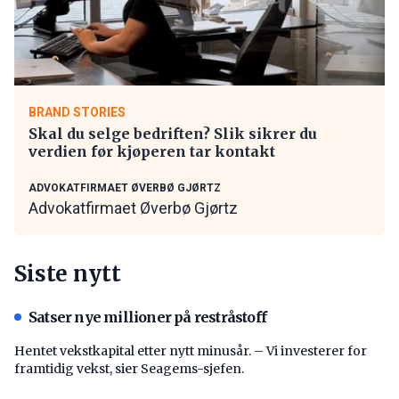
BRAND STORIES
Skal du selge bedriften? Slik sikrer du
verdien før kjøperen tar kontakt
ADVOKATFIRMAET ØVERBØ GJØRTZ
Advokatfirmaet Øverbø Gjørtz
Siste nytt
Satser nye millioner på restråstoff
Hentet vekstkapital etter nytt minusår. – Vi investerer for
framtidig vekst, sier Seagems-sjefen.