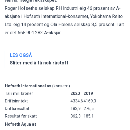
fem år, ifølgje reknskapet.
Roger Hofseths selskap RH Industri eig 46 prosent av A-
aksjane i Hofseth International-konsernet, Yokohama Reito
Ltd. eig 14 prosent og Ola Holens selskap 8,5 prosent. I alt
er det 668.901.283 A-aksjar.
LES OGSÅ
Sliter med å få nok råstoff
Hofseth International as
(konsern)
Tal i mill. kroner
2020
2019
Driftsinntekt
4334,6
4169,3
Driftsresultat
183,9
276,5
Resultat før skatt
362,3
185,1
Hofseth Aqua as