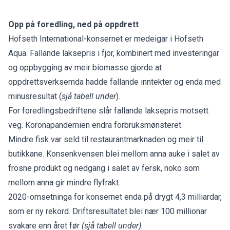
Opp på foredling, ned på oppdrett
Hofseth International-konsernet er medeigar i Hofseth
Aqua. Fallande laksepris i fjor, kombinert med investeringar
og oppbygging av meir biomasse gjorde at
oppdrettsverksemda hadde fallande inntekter og enda med
minusresultat (
sjå tabell under
).
For foredlingsbedriftene slår fallande laksepris motsett
veg. Koronapandemien endra forbruksmønsteret.
Mindre fisk var seld til restaurantmarknaden og meir til
butikkane. Konsenkvensen blei mellom anna auke i salet av
frosne produkt og nedgang i salet av fersk, noko som
mellom anna gir mindre flyfrakt.
2020-omsetninga for konsernet enda på drygt 4,3 milliardar,
som er ny rekord. Driftsresultatet blei nær 100 millionar
svakare enn året før
(sjå tabell under).