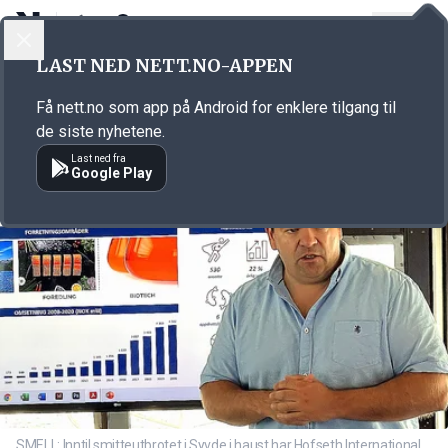
LOGG INN
MENY
Annonsørinnhold
LAST NED NETT.NO-APPEN
Link for annonse
Få nett.no som app på Android for enklere tilgang til
de siste nyhetene.
Last ned fra
Google Play
SMELL: Inntil smitteutbrotet i Syvde i haust har Hofseth International