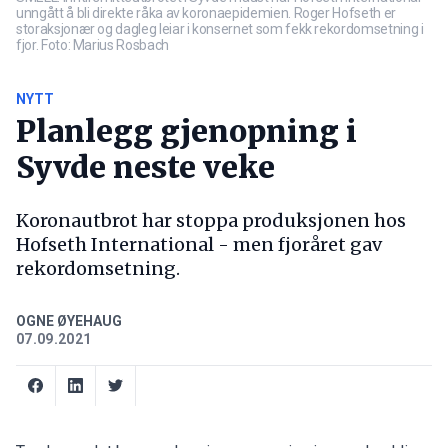
unngått å bli direkte råka av koronaepidemien. Roger Hofseth er
storaksjonær og dagleg leiar i konsernet som fekk rekordomsetning i
fjor. Foto: Marius Rosbach
NYTT
Planlegg gjenopning i
Syvde neste veke
Koronautbrot har stoppa produksjonen hos
Hofseth International - men fjoråret gav
rekordomsetning.
OGNE ØYEHAUG
07.09.2021