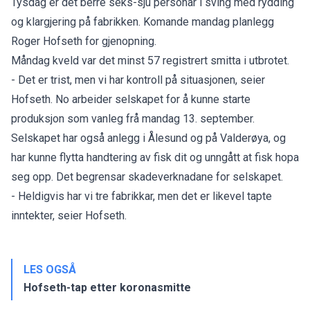
Tysdag er det berre seks-sju personar i sving med rydding
og klargjering på fabrikken. Komande mandag planlegg
Roger Hofseth for gjenopning.
Måndag kveld var det minst 57 registrert smitta i utbrotet.
- Det er trist, men vi har kontroll på situasjonen, seier
Hofseth. No arbeider selskapet for å kunne starte
produksjon som vanleg frå mandag 13. september.
Selskapet har også anlegg i Ålesund og på Valderøya, og
har kunne flytta handtering av fisk dit og unngått at fisk hopa
seg opp. Det begrensar skadeverknadane for selskapet.
- Heldigvis har vi tre fabrikkar, men det er likevel tapte
inntekter, seier Hofseth.
LES OGSÅ
Hofseth-tap etter koronasmitte