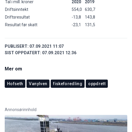
Tal i mill. kroner
2020
2019
Driftsinntekt
554,0
630,7
Driftsresultat
-13,8
143,8
Resultat før skatt
-23,1
131,5
PUBLISERT:
07.09.2021 11:07
SIST OPPDATERT:
07.09.2021 12:36
Mer om
Hofseth
Vanylven
fiskeforedling
oppdrett
Annonsørinnhold