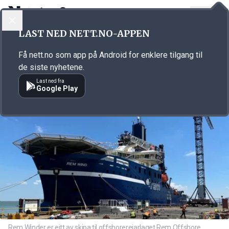
LOGG INN
MENY
Annonsørinnhold
LAST NED NETT.NO-APPEN
Link for annonse
Få nett.no som app på Android for enklere tilgang til
de siste nyhetene.
Last ned fra
Google Play
Rem Winder er eitt av skipa til offshorereiarlaget Rem Offshore.