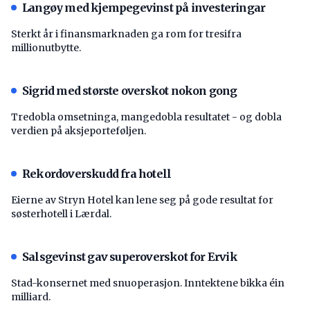
Langøy med kjempegevinst på investeringar
Sterkt år i finansmarknaden ga rom for tresifra
millionutbytte.
Sigrid med største overskot nokon gong
Tredobla omsetninga, mangedobla resultatet - og dobla
verdien på aksjeporteføljen.
Rekordoverskudd fra hotell
Eierne av Stryn Hotel kan lene seg på gode resultat for
søsterhotell i Lærdal.
Salsgevinst gav superoverskot for Ervik
Stad-konsernet med snuoperasjon. Inntektene bikka éin
milliard.