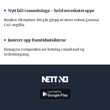
Nytt fall i omsetninga – held overskotet oppe
Bunker Oil meiner dei går glepp av store volum grunna
Co2-avgifta.
Justerer opp framtidsutsiktene
Hexagon Composites ser betring i marknad og
ordreinngang.
Last ned fra
Google Play