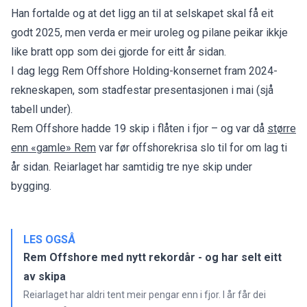
Han fortalde og at det ligg an til at selskapet skal få eit
godt 2025, men verda er meir uroleg og pilane peikar ikkje
like bratt opp som dei gjorde for eitt år sidan.
I dag legg Rem Offshore Holding-konsernet fram 2024-
rekneskapen, som stadfestar presentasjonen i mai (sjå
tabell under).
Rem Offshore hadde 19 skip i flåten i fjor – og var då
større
enn «gamle» Rem
var før offshorekrisa slo til for om lag ti
år sidan. Reiarlaget har samtidig tre nye skip under
bygging.
LES OGSÅ
Rem Offshore med nytt rekordår - og har selt eitt
av skipa
Reiarlaget har aldri tent meir pengar enn i fjor. I år får dei