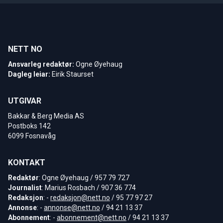
NETT NO
Ansvarleg redaktør:
Ogne Øyehaug
Dagleg leiar:
Eirik Staurset
UTGIVAR
Bakkar & Berg Media AS
Postboks 142
6099 Fosnavåg
KONTAKT
Redaktør
: Ogne Øyehaug / 957 79 727
Journalist
: Marius Rosbach / 907 36 774
Redaksjon
: -
redaksjon@nett.no
/ 95 77 97 27
Annonse
: -
annonse@nett.no
/ 94 21 13 37
Abonnement
: -
abonnement@nett.no
/ 94 21 13 37