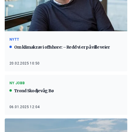
NYTT
Om klimakrav i offshore: – Redd vi er på ville veier
20.02.2025 10:50
NY JOBB
Trond Skodjevåg Bø
06.01.2025 12:04