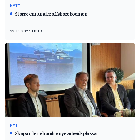
NYTT
Større enn under offshoreboomen
22.11.2024 10:13
NYTT
Skapar fleire hundre nye arbeidsplassar