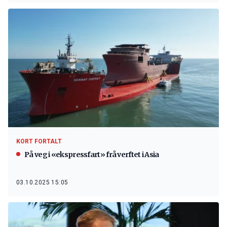
KORT FORTALT
På veg i «ekspressfart» frå verftet i Asia
03.10.2025 15:05