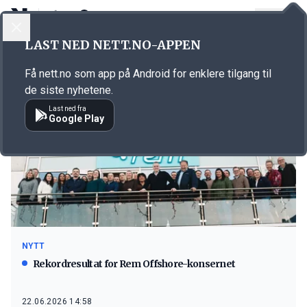
LOGG INN
MENY
LAST NED NETT.NO-APPEN
Emne: Rem Offshore
Få nett.no som app på Android for enklere tilgang til
de siste nyhetene.
Last ned fra
Google Play
NYTT
Rekordresultat for Rem Offshore-konsernet
22.06.2026 14:58