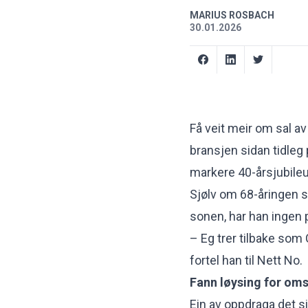
MARIUS ROSBACH
30.01.2026
Få veit meir om sal av
bransjen sidan tidleg 
markere 40-årsjubil
Sjølv om 68-åringen sna
sonen, har han ingen p
– Eg trer tilbake som 
fortel han til Nett No.
Fann løysing for omst
Ein av oppdraga det s