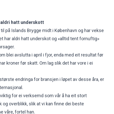
aldri hatt underskott
d til på Islands Brygge midt i København og har vekse
pet har aldri hatt underskot og «alltid tent fornuftig»
orsager.
blei avslutta i april i fjor, enda med eit resultat før
nar kroner før skatt. Om lag slik det har vore i ei
tørste endringa for bransjen i løpet av desse åra, er
nternasjonal.
 viktig for ei verksemd som vår å ha eit stort
 og overblikk, slik at vi kan finne dei beste
e våre, fortel han.