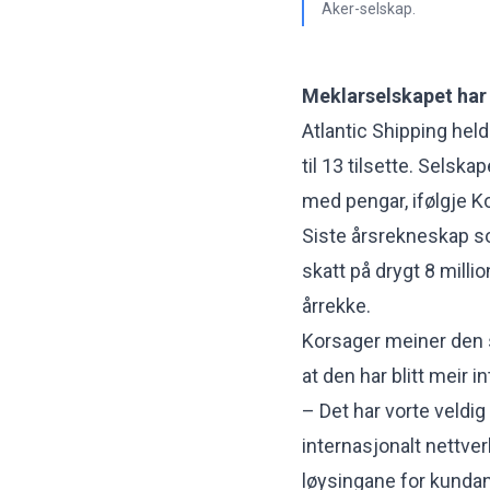
Aker-selskap.
Meklarselskapet har 
Atlantic Shipping hel
til 13 tilsette. Selska
med pengar, ifølgje K
Siste årsrekneskap som 
skatt på drygt 8 millio
årrekke.
Korsager meiner den s
at den har blitt meir i
– Det har vorte veldig
internasjonalt nettverk
løysingane for kundan