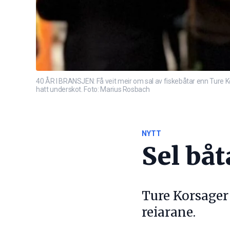
40 ÅR I BRANSJEN: Få veit meir om sal av fiskebåtar enn Ture Kor
hatt underskot. Foto: Marius Rosbach
NYTT
Sel båt
Ture Korsager 
reiarane.