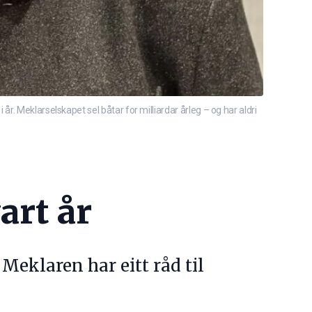
. Meklarselskapet sel båtar for milliardar årleg – og har aldri
art år
Meklaren har eitt råd til