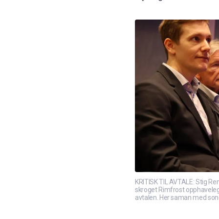
KRITISK TIL AVTALE: Stig Remø
skroget Rimfrost opphaveleg
avtalen. Her saman med sone