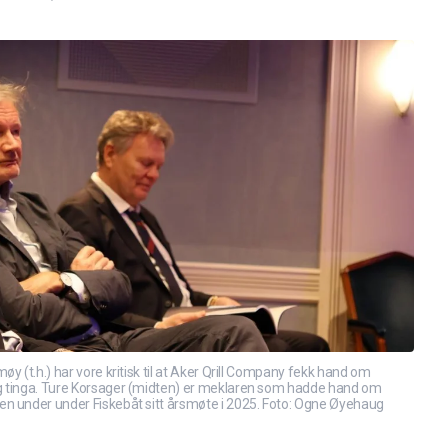
y (t.h.) har vore kritisk til at Aker Qrill Company fekk hand om
 tinga. Ture Korsager (midten) er meklaren som hadde hand om
n under under Fiskebåt sitt årsmøte i 2025. Foto: Ogne Øyehaug