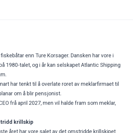
 fiskebåtar enn Ture Korsager. Dansken har vore i
på 1980-talet, og i år kan selskapet Atlantic Shipping
eum.
rt har tenkt til å overlate roret av meklarfirmaet til
lanar om å blir pensjonist.
CEO frå april 2027, men vil halde fram som meklar,
ridd krillskip
iste året har vore
salet av det omstridde krillskipet