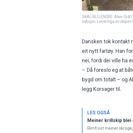
SKAL BLI LENGRE: Aker Qrill 
seksjon. Leveringa av skipet
Dansken tok kontakt m
eit nytt fartøy. Han f
nei, fordi dei ville ha e
– Då foreslo eg at båt
bygd om totalt – og Ake
legg Korsager til.
LES OGSÅ
Meiner krillskip ble
Rimfrost meiner skrogkutt