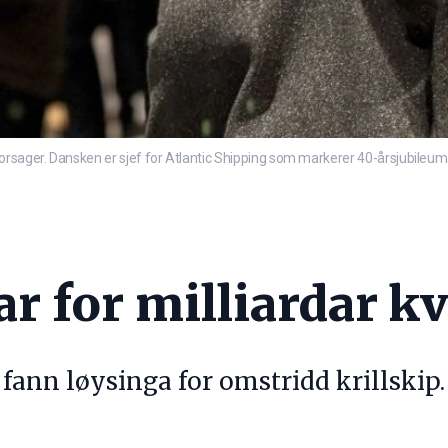
sager. Dansken er sjef for Atlantic Shipping som markerer 40-årsjubileum i år
ar for milliardar kv
fann løysinga for omstridd krillskip. 