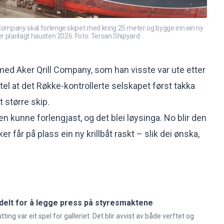
Company skal forlenge skipet med kring 25 meter og bygge inn ein ny
 er planlagt hausten 2026. Foto: Tersan Shipyard
ed Aker Qrill Company, som han visste var ute etter
ortel at det Røkke-kontrollerte selskapet først takka
it større skip.
en kunne forlengjast, og det blei løysinga. No blir den
r får på plass ein ny krillbåt raskt – slik dei ønska,
i delt for å legge press på styresmaktene
ing var eit spel for galleriet. Det blir avvist av både verftet og