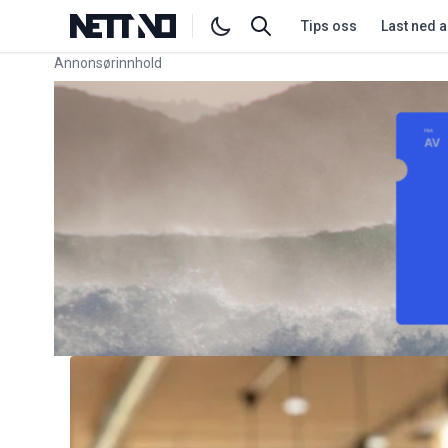
Tips oss
Last ned 
Annonsørinnhold
Link for annonse