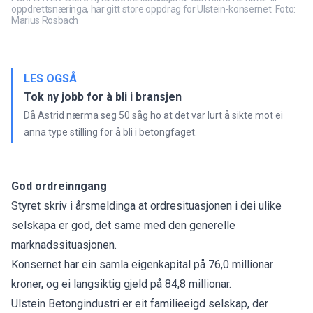
oppdrettsnæringa, har gitt store oppdrag for Ulstein-konsernet. Foto:
Marius Rosbach
LES OGSÅ
Tok ny jobb for å bli i bransjen
Då Astrid nærma seg 50 såg ho at det var lurt å sikte mot ei
anna type stilling for å bli i betongfaget.
God ordreinngang
Styret skriv i årsmeldinga at ordresituasjonen i dei ulike
selskapa er god, det same med den generelle
marknadssituasjonen.
Konsernet har ein samla eigenkapital på 76,0 millionar
kroner, og ei langsiktig gjeld på 84,8 millionar.
Ulstein Betongindustri er eit familieeigd selskap, der