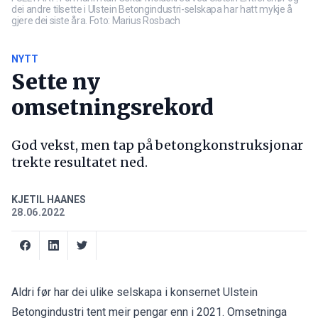
dei andre tilsette i Ulstein Betongindustri-selskapa har hatt mykje å
gjere dei siste åra. Foto: Marius Rosbach
NYTT
Sette ny
omsetningsrekord
God vekst, men tap på betongkonstruksjonar
trekte resultatet ned.
KJETIL HAANES
28.06.2022
Aldri før har dei ulike selskapa i konsernet Ulstein
Betongindustri tent meir pengar enn i 2021. Omsetninga