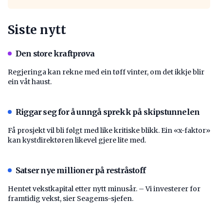
Siste nytt
Den store kraftprøva
Regjeringa kan rekne med ein tøff vinter, om det ikkje blir
ein våt haust.
Riggar seg for å unngå sprekk på skipstunnelen
Få prosjekt vil bli følgt med like kritiske blikk. Ein «x-faktor»
kan kystdirektøren likevel gjere lite med.
Satser nye millioner på restråstoff
Hentet vekstkapital etter nytt minusår. – Vi investerer for
framtidig vekst, sier Seagems-sjefen.