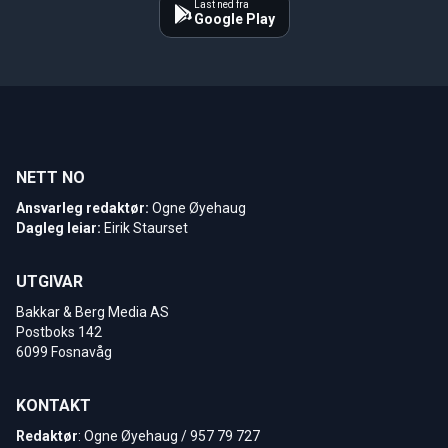
Last ned fra
Google Play
NETT NO
Ansvarleg redaktør:
Ogne Øyehaug
Dagleg leiar:
Eirik Staurset
UTGIVAR
Bakkar & Berg Media AS
Postboks 142
6099 Fosnavåg
KONTAKT
Redaktør
: Ogne Øyehaug / 957 79 727