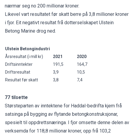
nærmar seg no 200 millionar kroner.
Likevel vart resultatet før skatt berre på 3,8 millioner kroner
i fjor. Eit negativt resultat frå dotterselskapet Ulstein
Betong Marine drog ned.
Ulstein Betongindustri
Årsresultat (i mill kr)
2021
2020
Driftsinntekter
191,5
164,7
Driftsresultat
3,9
10,5
Resultat før skatt
3,8
7,4
77 tilsette
Størsteparten av inntektene for Haddal-bedrifta kjem frå
satsinga på bygging av flytande betongkonstruksjonar,
spesielt til oppdrettsnæringa. I fjor omsette denne delen av
verksemda for 118,8 millionar kroner, opp frå 103,2