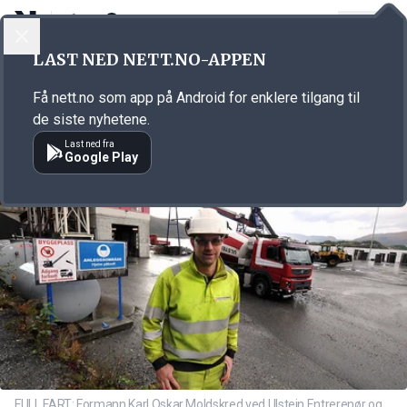
LOGG INN
MENY
Annonsørinnhold
LAST NED NETT.NO-APPEN
Link for annonse
Få nett.no som app på Android for enklere tilgang til
de siste nyhetene.
Last ned fra
Google Play
FULL FART: Formann Karl Oskar Moldskred ved Ulstein Entrerenør og