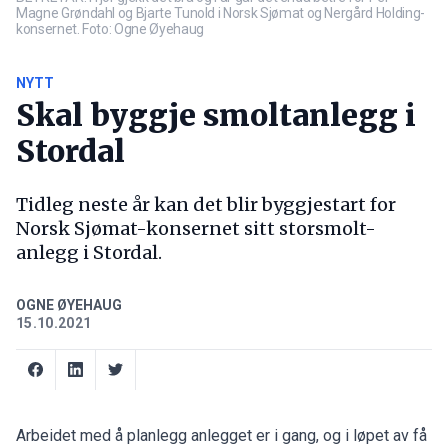
Magne Grøndahl og Bjarte Tunold i Norsk Sjømat og Nergård Holding-
konsernet. Foto: Ogne Øyehaug
NYTT
Skal byggje smoltanlegg i
Stordal
Tidleg neste år kan det blir byggjestart for
Norsk Sjømat-konsernet sitt storsmolt-
anlegg i Stordal.
OGNE ØYEHAUG
15.10.2021
Arbeidet med å planlegg anlegget er i gang, og i løpet av få