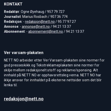
KONTAKT
Redaktør
: Ogne Øyehaug / 957 79 727
Journalist
: Marius Rosbach / 907 36 774
Redaksjon
: -
redaksjon@nett.no
/ 95 77 97 27
Annonse
: -
annonse@nett.no
/ 94 21 13 37
Abonnement
: -
abonnement@nett.no
/ 94 21 13 37
Ver varsam-plakaten
NETT NO arbeider etter Ver Varsam-plakaten sine normer for
god presseskikk og Tekstreklameplakaten sine normer for
skilje mellom redaksjonelt stoff og reklame/sponsing. Alt
innhald på NETT NO er opphavsrettsleg verna. NETT NO har
ikkje ansvar for innhaldet på eksterne nettsider som det blir
lenka til.
redaksjon@nett.no