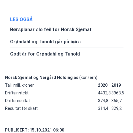
LES OGSÅ
Børsplanar slo feil for Norsk Sjømat
Grøndahl og Tunold går på børs
Godt år for Grøndahl og Tunold
Norsk Sjømat og Nergård Holding as
(konsern)
Tal i mill. kroner
2020
2019
Driftsinntekt
4432,3
3963,5
Driftsresultat
374,8
365,7
Resultat før skatt
314,4
329,2
PUBLISERT:
15.10.2021 06:00