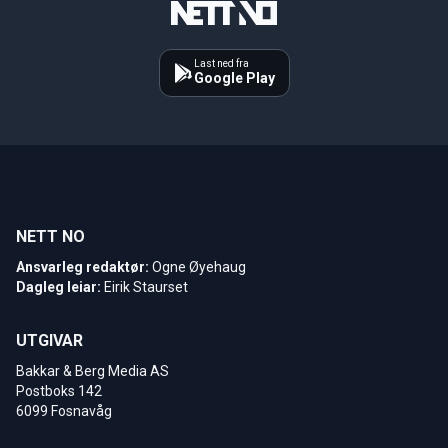
Last ned fra
Google Play
NETT NO
Ansvarleg redaktør:
Ogne Øyehaug
Dagleg leiar:
Eirik Staurset
UTGIVAR
Bakkar & Berg Media AS
Postboks 142
6099 Fosnavåg