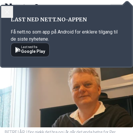
LOGG INN
MENY
Annonsørinnhold
LAST NED NETT.NO-APPEN
Link for annonse
Få nett.no som app på Android for enklere tilgang til
de siste nyhetene.
Last ned fra
Google Play
BETRE I ÅR: I fjor gjekk det bra og i år går det enda betre for Per