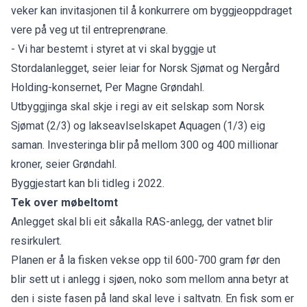
veker kan invitasjonen til å konkurrere om byggjeoppdraget
vere på veg ut til entreprenørane.
- Vi har bestemt i styret at vi skal byggje ut
Stordalanlegget, seier leiar for Norsk Sjømat og Nergård
Holding-konsernet, Per Magne Grøndahl.
Utbyggjinga skal skje i regi av eit selskap som Norsk
Sjømat (2/3) og lakseavlselskapet Aquagen (1/3) eig
saman. Investeringa blir på mellom 300 og 400 millionar
kroner, seier Grøndahl.
Byggjestart kan bli tidleg i 2022.
Tek over møbeltomt
Anlegget skal bli eit såkalla RAS-anlegg, der vatnet blir
resirkulert.
Planen er å la fisken vekse opp til 600-700 gram før den
blir sett ut i anlegg i sjøen, noko som mellom anna betyr at
den i siste fasen på land skal leve i saltvatn. En fisk som er