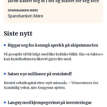
Jacob kastet seg ut i det og startet for seg selv
SPAREBANKEN MØRE
Sparebanken Møre
Siste nytt
Riggar seg for å unngå sprekk på skipstunnelen
Få prosjekt vil bli følgt med like kritiske blikk. Ein «x-faktor»
kan kystdirektøren likevel gjere lite med.
Satser nye millioner på restråstoff
Hentet vekstkapital etter nytt minusår. – Vi investerer for
framtidig vekst, sier Seagems-sjefen.
Langøy med kjempegevinst på investeringar