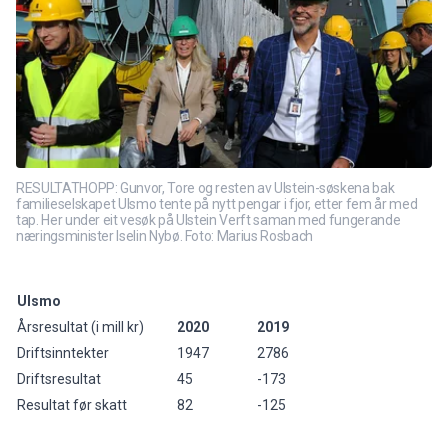
RESULTATHOPP: Gunvor, Tore og resten av Ulstein-søskena bak
familieselskapet Ulsmo tente på nytt pengar i fjor, etter fem år med
tap. Her under eit vesøk på Ulstein Verft saman med fungerande
næringsminister Iselin Nybø. Foto: Marius Rosbach
Ulsmo
Årsresultat (i mill kr)
2020
2019
Driftsinntekter
1947
2786
Driftsresultat
45
-173
Resultat før skatt
82
-125