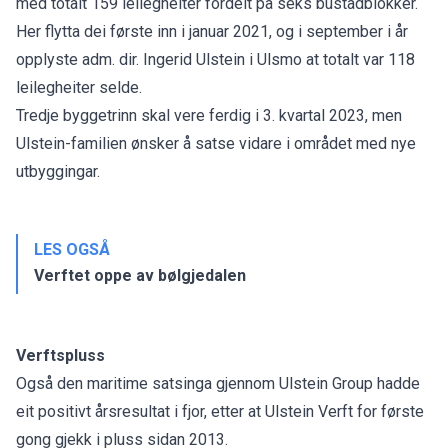
med totalt 159 leilegheiter fordelt på seks bustadblokker.
Her flytta dei første inn i januar 2021, og i september i år
opplyste adm. dir. Ingerid Ulstein i Ulsmo at totalt var 118
leilegheiter selde.
Tredje byggetrinn skal vere ferdig i 3. kvartal 2023, men
Ulstein-familien ønsker å satse vidare i området med nye
utbyggingar.
LES OGSÅ
Verftet oppe av bølgjedalen
Verftspluss
Også den maritime satsinga gjennom Ulstein Group hadde
eit positivt årsresultat i fjor, etter at Ulstein Verft for første
gong gjekk i pluss sidan 2013.