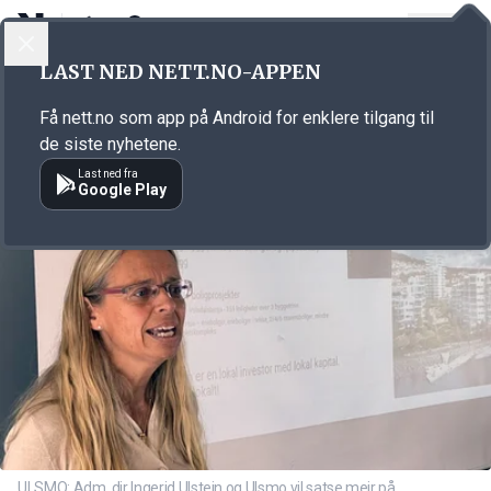
LOGG INN
MENY
Annonsørinnhold
LAST NED NETT.NO-APPEN
Link for annonse
Få nett.no som app på Android for enklere tilgang til
de siste nyhetene.
Last ned fra
Google Play
ULSMO: Adm. dir Ingerid Ulstein og Ulsmo vil satse meir på