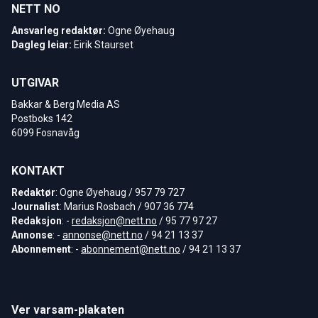
NETT NO
Ansvarleg redaktør:
Ogne Øyehaug
Dagleg leiar:
Eirik Staurset
UTGIVAR
Bakkar & Berg Media AS
Postboks 142
6099 Fosnavåg
KONTAKT
Redaktør
: Ogne Øyehaug / 957 79 727
Journalist
: Marius Rosbach / 907 36 774
Redaksjon
: -
redaksjon@nett.no
/ 95 77 97 27
Annonse
: -
annonse@nett.no
/ 94 21 13 37
Abonnement
: -
abonnement@nett.no
/ 94 21 13 37
Ver varsam-plakaten