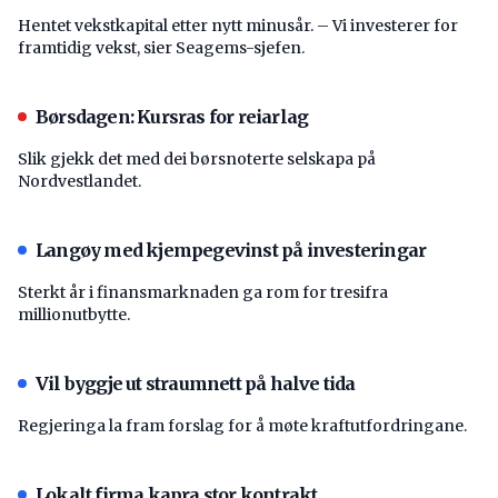
Hentet vekstkapital etter nytt minusår. – Vi investerer for
framtidig vekst, sier Seagems-sjefen.
Børsdagen: Kursras for reiarlag
Slik gjekk det med dei børsnoterte selskapa på
Nordvestlandet.
Langøy med kjempegevinst på investeringar
Sterkt år i finansmarknaden ga rom for tresifra
millionutbytte.
Vil byggje ut straumnett på halve tida
Regjeringa la fram forslag for å møte kraftutfordringane.
Lokalt firma kapra stor kontrakt