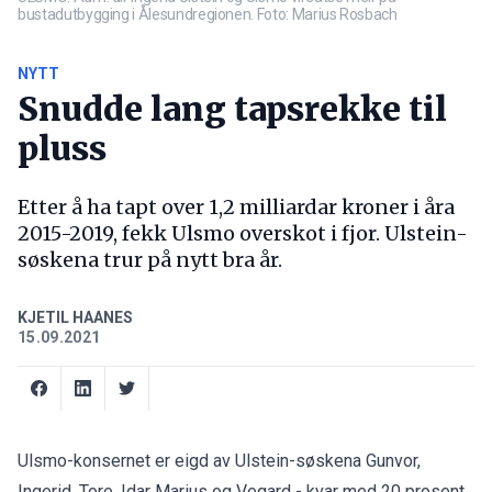
bustadutbygging i Ålesundregionen. Foto: Marius Rosbach
NYTT
Snudde lang tapsrekke til
pluss
Etter å ha tapt over 1,2 milliardar kroner i åra
2015-2019, fekk Ulsmo overskot i fjor. Ulstein-
søskena trur på nytt bra år.
KJETIL HAANES
15.09.2021
Ulsmo-konsernet er eigd av Ulstein-søskena Gunvor,
Ingerid, Tore, Idar Marius og Vegard - kvar med 20 prosent.